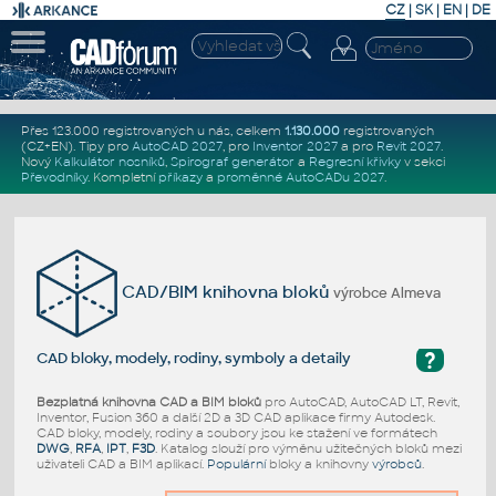
CZ
|
SK
|
EN
|
DE
Přes 123.000 registrovaných u nás, celkem
1.130.000
registrovaných
(CZ+EN)
. Tipy pro
AutoCAD 2027
, pro
Inventor 2027
a pro
Revit 2027
.
Nový
Kalkulátor nosníků
,
Spirograf generátor
a
Regresní křivky
v sekci
Převodníky
.
Kompletní
příkazy
a
proměnné AutoCADu 2027
.
CAD/BIM knihovna bloků
výrobce Almeva
?
CAD bloky, modely, rodiny, symboly a detaily
Bezplatná knihovna CAD a BIM bloků
pro AutoCAD, AutoCAD LT, Revit,
Inventor, Fusion 360 a další 2D a 3D CAD aplikace firmy Autodesk.
CAD bloky, modely, rodiny a soubory jsou ke stažení ve formátech
DWG
,
RFA
,
IPT
,
F3D
. Katalog slouží pro výměnu užitečných bloků mezi
uživateli CAD a BIM aplikací.
Populární
bloky a knihovny
výrobců
.