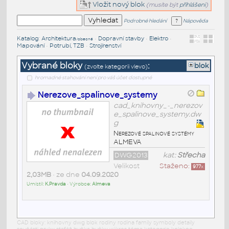
Vložit nový blok
(musíte být
přihlášeni
)
Podrobné hledání
Nápověda
Katalog
:
Architektura
•
Dopravní stavby
•
Elektro
•
/obecné
Mapování
•
Potrubí, TZB
•
Strojírenství
Vybrané bloky
:
blok
(zvolte kategorii vlevo)
hromadné stahování není pro váš účet dostupné
Nerezove_spalinove_systemy
cad_knihovny_-_nerezov
e_spalinove_systemy.dw
g
Nerezové spalinové systémy
ALMEVA
DWG2013
kat:
Střecha
Velikost
Staženo:
977
x
2,03MB
• ze dne
04.09.2020
Umístil:
K.Pravda
• Výrobce:
Almeva
CAD bloky: knihovny dwg blok rodiny rodina family symboly detaily