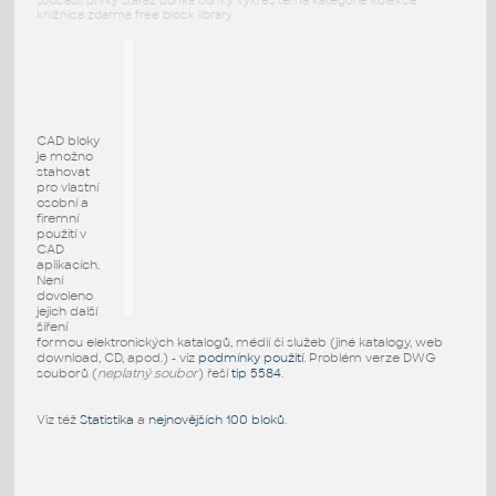
součásti prvky stafáž buňka buňky výkres téma kategorie kolekce
knižnica zdarma free block library
CAD bloky
je možno
stahovat
pro vlastní
osobní a
firemní
použití v
CAD
aplikacích.
Není
dovoleno
jejich další
šíření
formou elektronických katalogů, médií či služeb (jiné katalogy, web
download, CD, apod.) - viz
podmínky použití
. Problém verze DWG
souborů (
neplatný soubor
) řeší
tip 5584
.
Viz též
Statistika
a
nejnovějších 100 bloků
.