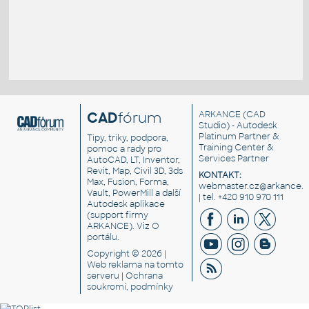
CAD
fórum
ARKANCE
(CAD
Studio) - Autodesk
Platinum Partner &
Tipy, triky, podpora,
Training Center &
pomoc a rady pro
Services Partner
AutoCAD, LT, Inventor,
Revit, Map, Civil 3D, 3ds
KONTAKT:
Max, Fusion, Forma,
webmaster.cz@arkance.w
Vault, PowerMill a další
| tel. +420 910 970 111
Autodesk aplikace
(support firmy
ARKANCE). Viz
O
portálu
.
Copyright © 2026 |
Web reklama
na tomto
serveru |
Ochrana
soukromí, podmínky