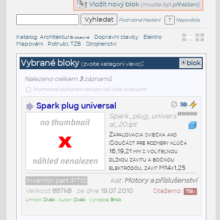
Vložit nový blok
(musíte být
přihlášeni
)
Podrobné hledání
Nápověda
Katalog
:
Architektura
•
Dopravní stavby
•
Elektro
•
/obecné
Mapování
•
Potrubí, TZB
•
Strojírenství
Vybrané bloky
:
blok
(zvolte kategorii vlevo)
Nalezeno celkem
3
záznamů
hromadné stahování není pro váš účet dostupné
Spark plug universal
Spark_plug_univers
al_20.ipt
Zapaľovacia sviečka ako
iSoučást pre rozmery kľúča
16,19,21 mm s voliteľnou
dĺžkou závitu a bočnou
elektródou, závit M14x1,25
Inventor part IPT10
kat:
Motory a příslušenství
Velikost
887kB
• ze dne
19.07.2010
Staženo:
758
x
Umístil:
Sivák
• Autor:
Sivák
• Výrobce:
Brisk