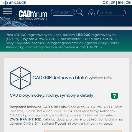
CZ
|
SK
|
EN
|
DE
Přes 123.000 registrovaných u nás, celkem
1.130.000
registrovaných
(CZ+EN)
. Tipy pro
AutoCAD 2027
, pro
Inventor 2027
a pro
Revit 2027
.
Nový
Kalkulátor nosníků
,
Spirograf generátor
a
Regresní křivky
v sekci
Převodníky
.
Kompletní
příkazy
a
proměnné AutoCADu 2027
.
CAD/BIM knihovna bloků
výrobce Brisk
?
CAD bloky, modely, rodiny, symboly a detaily
Bezplatná knihovna CAD a BIM bloků
pro AutoCAD, AutoCAD LT, Revit,
Inventor, Fusion 360 a další 2D a 3D CAD aplikace firmy Autodesk.
CAD bloky, modely, rodiny a soubory jsou ke stažení ve formátech
DWG
,
RFA
,
IPT
,
F3D
. Katalog slouží pro výměnu užitečných bloků mezi
uživateli CAD a BIM aplikací.
Populární
bloky a knihovny
výrobců
.