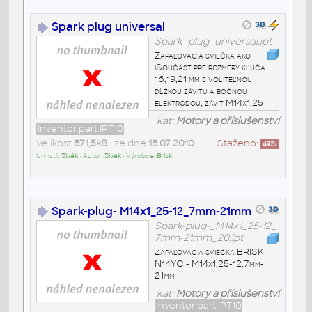
Spark plug universal
Spark_plug_universal.ipt
Zapaľovacia sviečka ako
iSoučást pre rozmery kľúča
16,19,21 mm s voliteľnou
dĺžkou závitu a bočnou
elektródou, závit M14x1,25
kat:
Motory a příslušenství
Inventor part IPT10
Velikost
871,5kB
• ze dne
18.07.2010
Staženo:
492
x
Umístil:
Sivák
• Autor:
Sivák
• Výrobce:
Brisk
Spark-plug- M14x1_25-12_7mm-21mm
Spark-plug-_M14x1_25-12_
7mm-21mm_20.ipt
Zapaľovacia sviečka BRISK
N14YC - M14x1,25-12,7mm-
21mm
kat:
Motory a příslušenství
Inventor part IPT10