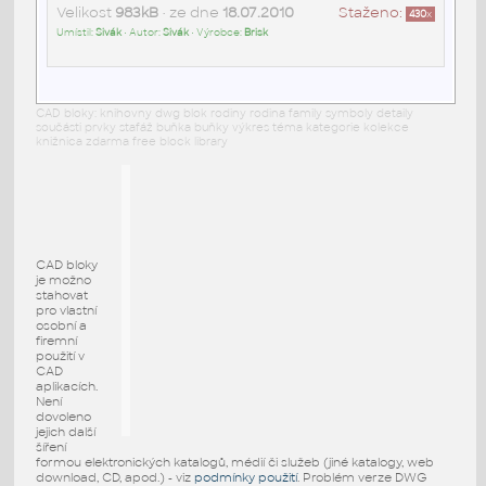
Velikost
983kB
• ze dne
18.07.2010
Staženo:
430
x
Umístil:
Sivák
• Autor:
Sivák
• Výrobce:
Brisk
CAD bloky: knihovny dwg blok rodiny rodina family symboly detaily
součásti prvky stafáž buňka buňky výkres téma kategorie kolekce
knižnica zdarma free block library
CAD bloky
je možno
stahovat
pro vlastní
osobní a
firemní
použití v
CAD
aplikacích.
Není
dovoleno
jejich další
šíření
formou elektronických katalogů, médií či služeb (jiné katalogy, web
download, CD, apod.) - viz
podmínky použití
. Problém verze DWG