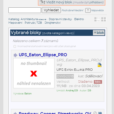
Vložit nový blok
(musíte být
přihlášeni
)
Podrobné hledání
Nápověda
Katalog
:
Architektura
•
Dopravní stavby
•
Elektro
•
/obecné
Mapování
•
Potrubí, TZB
•
Strojírenství
Vybrané bloky
:
blok
(zvolte kategorii vlevo)
Nalezeno celkem
7
záznamů
hromadné stahování není pro váš účet dostupné
UPS_Eaton_Ellipse_PRO
UPS_Eaton_Ellipse_PRO.d
wg
UPS Eaton Ellipse PRO
DWG2018
kat:
Sdělovací
Velikost
Staženo:
5494
x
111,1kB
• ze dne
03.04.2023
Umístil:
AndreySG
• Autor:
SG
•
Výrobce:
Eaton
Roadway_Cooper_Streetworks_OV