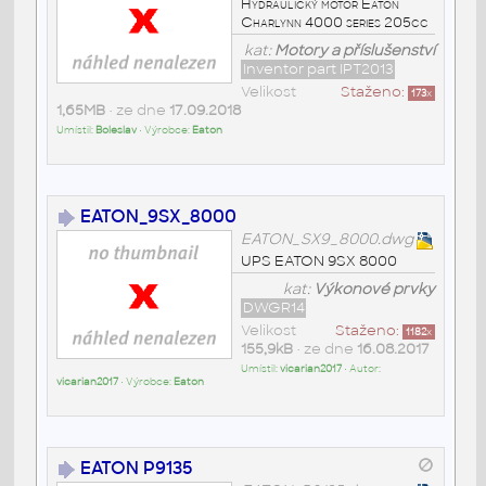
Hydraulický motor Eaton
Charlynn 4000 series 205cc
kat:
Motory a příslušenství
Inventor part IPT2013
Velikost
Staženo:
173
x
1,65MB
• ze dne
17.09.2018
Umístil:
Boleslav
• Výrobce:
Eaton
EATON_9SX_8000
EATON_SX9_8000.dwg
UPS EATON 9SX 8000
kat:
Výkonové prvky
DWGR14
Velikost
Staženo:
1182
x
155,9kB
• ze dne
16.08.2017
Umístil:
vicarian2017
• Autor:
vicarian2017
• Výrobce:
Eaton
EATON P9135