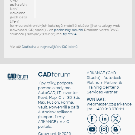
CAD
aplikacích.
Není
dovoleno
jejich další
šíření
formou elektronických katalogů, médií či služeb (jiné katalogy, web
download, CD, apod.) - viz
podmínky použití
. Problém verze DWG
souborů (
neplatný soubor
) řeší
tip 5584
.
Viz též
Statistika
a
nejnovějších 100 bloků
.
CAD
fórum
ARKANCE
(CAD
Studio) - Autodesk
Platinum Partner &
Tipy, triky, podpora,
Training Center &
pomoc a rady pro
Services Partner
AutoCAD, LT, Inventor,
Revit, Map, Civil 3D, 3ds
KONTAKT:
Max, Fusion, Forma,
webmaster.cz@arkance.w
Vault, PowerMill a další
| tel. +420 910 970 111
Autodesk aplikace
(support firmy
ARKANCE). Viz
O
portálu
.
Copyright © 2026 |