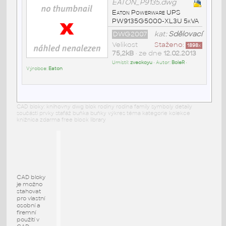
EATON_P9135.dwg
Eaton Powerware UPS
PW9135G5000-XL3U 5kVA
DWG2007
kat:
Sdělovací
Velikost
Staženo:
1898
x
75,2kB
• ze dne
12.02.2013
Umístil:
zveckoyu
• Autor:
BoleR
•
Výrobce:
Eaton
CAD bloky: knihovny dwg blok rodiny rodina family symboly detaily
součásti prvky stafáž buňka buňky výkres téma kategorie kolekce
knižnica zdarma free block library
CAD bloky
je možno
stahovat
pro vlastní
osobní a
firemní
použití v