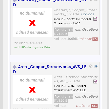
D
Roadway_Cooper_Street
works_OVD.rfa
+
příloha
Pouliční osvětlení Cooper
Streetworks OVD
Revit family
kat:
Osvětlení
RVT2015
Velikost
496kB
Staženo:
37
x
• ze dne
12.01.2019
Umístil:
PJGruber
• Výrobce:
Eaton
Area _Cooper_Streetworks_AVS_LE
D
Area__Cooper_Streetwor
ks_AVS_LED.rfa
Pouliční lampa Cooper
Streetworks AVS LED
Revit family
kat:
Osvětlení
RVT2015
Velikost
Staženo:
126
x