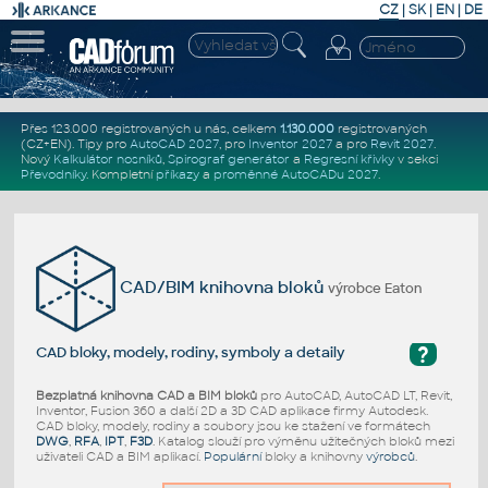
CZ
|
SK
|
EN
|
DE
Přes 123.000 registrovaných u nás, celkem
1.130.000
registrovaných
(CZ+EN)
. Tipy pro
AutoCAD 2027
, pro
Inventor 2027
a pro
Revit 2027
.
Nový
Kalkulátor nosníků
,
Spirograf generátor
a
Regresní křivky
v sekci
Převodníky
.
Kompletní
příkazy
a
proměnné AutoCADu 2027
.
CAD/BIM knihovna bloků
výrobce Eaton
?
CAD bloky, modely, rodiny, symboly a detaily
Bezplatná knihovna CAD a BIM bloků
pro AutoCAD, AutoCAD LT, Revit,
Inventor, Fusion 360 a další 2D a 3D CAD aplikace firmy Autodesk.
CAD bloky, modely, rodiny a soubory jsou ke stažení ve formátech
DWG
,
RFA
,
IPT
,
F3D
. Katalog slouží pro výměnu užitečných bloků mezi
uživateli CAD a BIM aplikací.
Populární
bloky a knihovny
výrobců
.