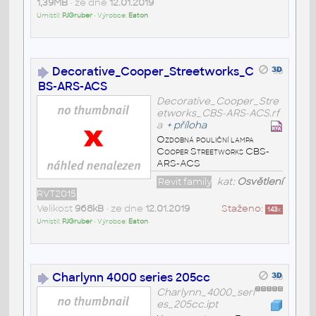
1,39MB
• ze dne
12.01.2019
Umístil:
PJGruber
• Výrobce:
Eaton
Decorative_Cooper_Streetworks_C
BS-ARS-ACS
Decorative_Cooper_Stre
etworks_CBS-ARS-ACS.rf
a
+
příloha
Ozdobná pouliční lampa
Cooper Streetworks CBS-
ARS-ACS
Revit family
kat:
Osvětlení
RVT2015
Velikost
968kB
• ze dne
12.01.2019
Staženo:
143
x
Umístil:
PJGruber
• Výrobce:
Eaton
Charlynn 4000 series 205cc
Charlynn_4000_seri
es_205cc.ipt