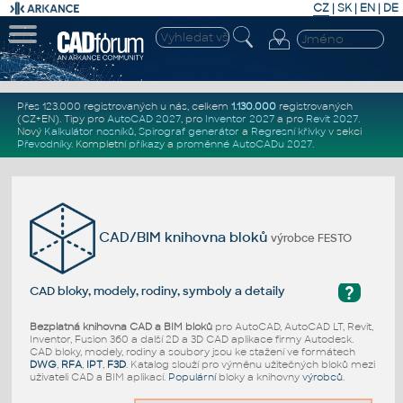
CZ
|
SK
|
EN
|
DE
Přes 123.000 registrovaných u nás, celkem
1.130.000
registrovaných
(CZ+EN)
. Tipy pro
AutoCAD 2027
, pro
Inventor 2027
a pro
Revit 2027
.
Nový
Kalkulátor nosníků
,
Spirograf generátor
a
Regresní křivky
v sekci
Převodníky
.
Kompletní
příkazy
a
proměnné AutoCADu 2027
.
CAD/BIM knihovna bloků
výrobce FESTO
?
CAD bloky, modely, rodiny, symboly a detaily
Bezplatná knihovna CAD a BIM bloků
pro AutoCAD, AutoCAD LT, Revit,
Inventor, Fusion 360 a další 2D a 3D CAD aplikace firmy Autodesk.
CAD bloky, modely, rodiny a soubory jsou ke stažení ve formátech
DWG
,
RFA
,
IPT
,
F3D
. Katalog slouží pro výměnu užitečných bloků mezi
uživateli CAD a BIM aplikací.
Populární
bloky a knihovny
výrobců
.