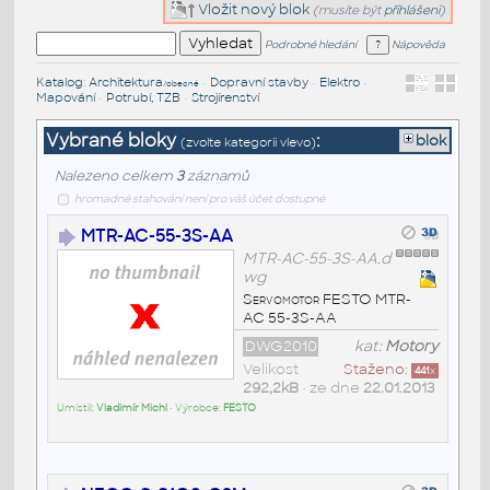
Vložit nový blok
(musíte být
přihlášeni
)
Podrobné hledání
Nápověda
Katalog
:
Architektura
•
Dopravní stavby
•
Elektro
•
/obecné
Mapování
•
Potrubí, TZB
•
Strojírenství
Vybrané bloky
:
blok
(zvolte kategorii vlevo)
Nalezeno celkem
3
záznamů
hromadné stahování není pro váš účet dostupné
MTR-AC-55-3S-AA
MTR-AC-55-3S-AA.d
wg
Servomotor FESTO MTR-
AC 55-3S-AA
DWG2010
kat:
Motory
Velikost
Staženo:
441
x
292,2kB
• ze dne
22.01.2013
Umístil:
Vladimír Michl
• Výrobce:
FESTO