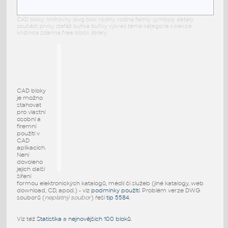
CAD bloky: knihovny dwg blok rodiny rodina family symboly detaily
součásti prvky stafáž buňka buňky výkres téma kategorie kolekce
knižnica zdarma free block library
CAD bloky
je možno
stahovat
pro vlastní
osobní a
firemní
použití v
CAD
aplikacích.
Není
dovoleno
jejich další
šíření
formou elektronických katalogů, médií či služeb (jiné katalogy, web
download, CD, apod.) - viz
podmínky použití
. Problém verze DWG
souborů (
neplatný soubor
) řeší
tip 5584
.
Viz též
Statistika
a
nejnovějších 100 bloků
.