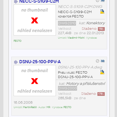
NECC-S-S1G9-C2M
NECC-S-S1G9-C2M.DWG
NECC-S-S1G9-C2M
konektor FESTO
DWG2010
kat:
Konektory
Velikost
Staženo:
159
x
227,4kB
• ze dne
22.01.2013
Umístil:
Vladimír Michl
• Výrobce:
FESTO
DSNU-25-100-PPV-A
DSNU-25-100-PPV-A.dwg
Pneu.válec FESTO
DSNU-25-100-PPV-A
kat:
Motory a příslušenství
DWG2000
Velikost
Staženo:
1751
x
285,5kB
• ze dne
16.06.2008
Umístil:
MartinRáčil
• Autor:
MR
• Výrobce:
FESTO