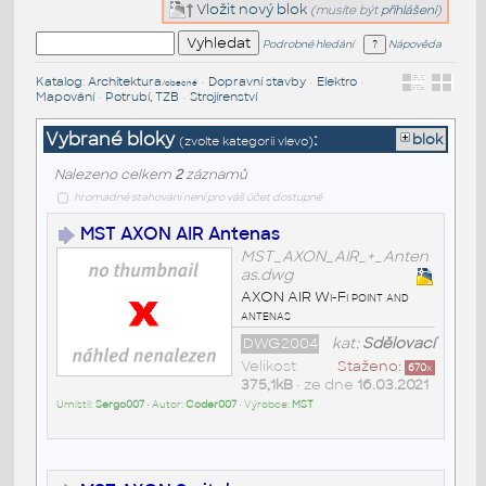
Vložit nový blok
(musíte být
přihlášeni
)
Podrobné hledání
Nápověda
Katalog
:
Architektura
•
Dopravní stavby
•
Elektro
•
/obecné
Mapování
•
Potrubí, TZB
•
Strojírenství
Vybrané bloky
:
blok
(zvolte kategorii vlevo)
Nalezeno celkem
2
záznamů
hromadné stahování není pro váš účet dostupné
MST AXON AIR Antenas
MST_AXON_AIR_+_Anten
as.dwg
AXON AIR Wi-Fi point and
antenas
DWG2004
kat:
Sdělovací
Velikost
Staženo:
670
x
375,1kB
• ze dne
16.03.2021
Umístil:
Sergo007
• Autor:
Coder007
• Výrobce:
MST