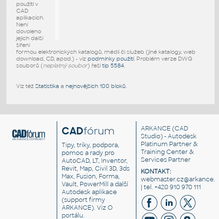
použití v
CAD
aplikacích.
Není
dovoleno
jejich další
šíření
formou elektronických katalogů, médií či služeb (jiné katalogy, web
download, CD, apod.) - viz
podmínky použití
. Problém verze DWG
souborů (
neplatný soubor
) řeší
tip 5584
.
Viz též
Statistika
a
nejnovějších 100 bloků
.
CAD
fórum
ARKANCE
(CAD
Studio) - Autodesk
Platinum Partner &
Tipy, triky, podpora,
Training Center &
pomoc a rady pro
Services Partner
AutoCAD, LT, Inventor,
Revit, Map, Civil 3D, 3ds
KONTAKT:
Max, Fusion, Forma,
webmaster.cz@arkance.w
Vault, PowerMill a další
| tel. +420 910 970 111
Autodesk aplikace
(support firmy
ARKANCE). Viz
O
portálu
.