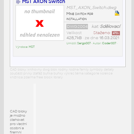
MST AXON Switch
MST_AXON_Switch.dwg
Mine switch for
installation
DWG2004
kat:
Sdělovací
Velikost
Staženo:
470
x
428,7kB
• ze dne
16.03.2021
Umístil:
Sergo007
• Autor:
Coder007
•
Výrobce:
MST
CAD bloky: knihovny dwg blok rodiny rodina family symboly detaily
součásti prvky stafáž buňka buňky výkres téma kategorie kolekce
knižnica zdarma free block library
CAD bloky
je možno
stahovat
pro vlastní
osobní a
firemní