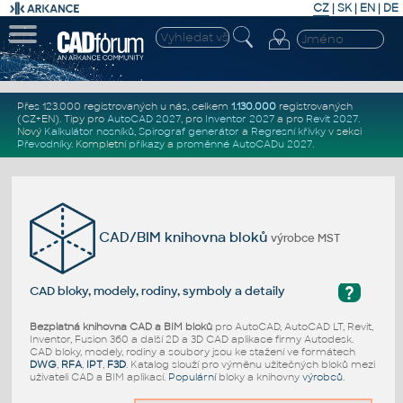
CZ
|
SK
|
EN
|
DE
Přes 123.000 registrovaných u nás, celkem
1.130.000
registrovaných
(CZ+EN)
. Tipy pro
AutoCAD 2027
, pro
Inventor 2027
a pro
Revit 2027
.
Nový
Kalkulátor nosníků
,
Spirograf generátor
a
Regresní křivky
v sekci
Převodníky
.
Kompletní
příkazy
a
proměnné AutoCADu 2027
.
CAD/BIM knihovna bloků
výrobce MST
?
CAD bloky, modely, rodiny, symboly a detaily
Bezplatná knihovna CAD a BIM bloků
pro AutoCAD, AutoCAD LT, Revit,
Inventor, Fusion 360 a další 2D a 3D CAD aplikace firmy Autodesk.
CAD bloky, modely, rodiny a soubory jsou ke stažení ve formátech
DWG
,
RFA
,
IPT
,
F3D
. Katalog slouží pro výměnu užitečných bloků mezi
uživateli CAD a BIM aplikací.
Populární
bloky a knihovny
výrobců
.