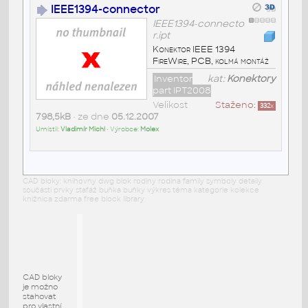
IEEE1394-connector
IEEE1394-connecto
r.ipt
Konektor IEEE 1394
FireWire, PCB, kolmá montáž
Inventor
kat:
Konektory
part IPT2008
Velikost
Staženo:
332
x
798,5kB
• ze dne
05.12.2007
Umístil:
Vladimír Michl
• Výrobce:
Molex
CAD bloky: knihovny dwg blok rodiny rodina family symboly detaily
součásti prvky stafáž buňka buňky výkres téma kategorie kolekce
knižnica zdarma free block library
CAD bloky
je možno
stahovat
pro vlastní