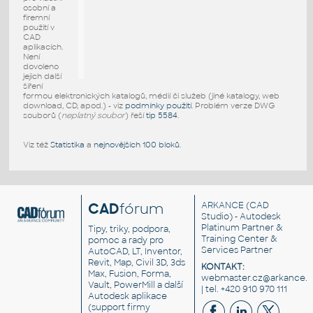
osobní a
firemní
použití v
CAD
aplikacích.
Není
dovoleno
jejich další
šíření
formou elektronických katalogů, médií či služeb (jiné katalogy, web
download, CD, apod.) - viz
podmínky použití
. Problém verze DWG
souborů (
neplatný soubor
) řeší
tip 5584
.
Viz též
Statistika
a
nejnovějších 100 bloků
.
CAD
fórum
ARKANCE
(CAD
Studio) - Autodesk
Platinum Partner &
Tipy, triky, podpora,
Training Center &
pomoc a rady pro
Services Partner
AutoCAD, LT, Inventor,
Revit, Map, Civil 3D, 3ds
KONTAKT:
Max, Fusion, Forma,
webmaster.cz@arkance.w
Vault, PowerMill a další
| tel. +420 910 970 111
Autodesk aplikace
(support firmy