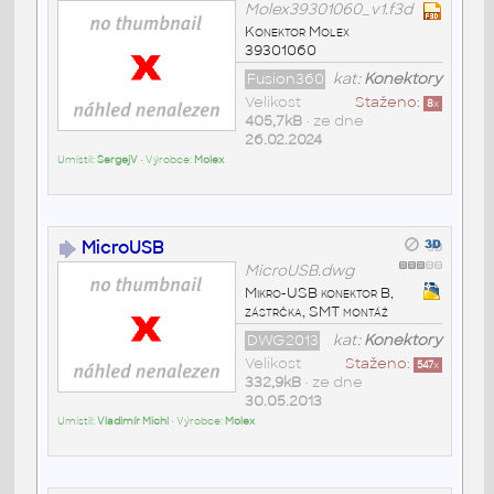
Molex39301060_v1.f3d
Konektor Molex
39301060
Fusion360
kat:
Konektory
Velikost
Staženo:
8
x
405,7kB
• ze dne
26.02.2024
Umístil:
SergejV
• Výrobce:
Molex
MicroUSB
MicroUSB.dwg
Mikro-USB konektor B,
zástrčka, SMT montáž
DWG2013
kat:
Konektory
Velikost
Staženo:
547
x
332,9kB
• ze dne
30.05.2013
Umístil:
Vladimír Michl
• Výrobce:
Molex