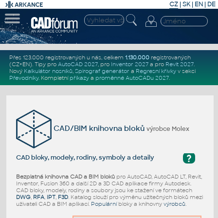
CZ
|
SK
|
EN
|
DE
Přes 123.000 registrovaných u nás, celkem
1.130.000
registrovaných
(CZ+EN)
. Tipy pro
AutoCAD 2027
, pro
Inventor 2027
a pro
Revit 2027
.
Nový
Kalkulátor nosníků
,
Spirograf generátor
a
Regresní křivky
v sekci
Převodníky
.
Kompletní
příkazy
a
proměnné AutoCADu 2027
.
CAD/BIM knihovna bloků
výrobce Molex
?
CAD bloky, modely, rodiny, symboly a detaily
Bezplatná knihovna CAD a BIM bloků
pro AutoCAD, AutoCAD LT, Revit,
Inventor, Fusion 360 a další 2D a 3D CAD aplikace firmy Autodesk.
CAD bloky, modely, rodiny a soubory jsou ke stažení ve formátech
DWG
,
RFA
,
IPT
,
F3D
. Katalog slouží pro výměnu užitečných bloků mezi
uživateli CAD a BIM aplikací.
Populární
bloky a knihovny
výrobců
.