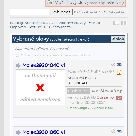
Vložit nový blok
(musíte být
přihlášeni
)
Podrobné hledání
Nápověda
Katalog
:
Architektura
•
Dopravní stavby
•
Elektro
•
/obecné
Mapování
•
Potrubí, TZB
•
Strojírenství
Vybrané bloky
:
blok
(zvolte kategorii vlevo)
Nalezeno celkem
4
záznamů
hromadné stahování není pro váš účet dostupné
Molex39301040 v1
Molex39301040_v1.f3d
Konektor Molex
39301040
Fusion360
kat:
Konektory
Velikost
297kB
Staženo:
15
x
• ze dne
26.02.2024
Umístil:
SergejV
• Výrobce:
Molex
Molex39301060 v1