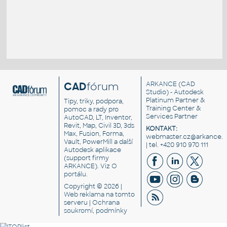
CAD
fórum
ARKANCE
(CAD
Studio) - Autodesk
Platinum Partner &
Tipy, triky, podpora,
Training Center &
pomoc a rady pro
Services Partner
AutoCAD, LT, Inventor,
Revit, Map, Civil 3D, 3ds
KONTAKT:
Max, Fusion, Forma,
webmaster.cz@arkance.w
Vault, PowerMill a další
| tel. +420 910 970 111
Autodesk aplikace
(support firmy
ARKANCE). Viz
O
portálu
.
Copyright © 2026 |
Web reklama
na tomto
serveru |
Ochrana
soukromí, podmínky