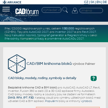
CZ
|
SK
|
EN
|
DE
Přes 123.000 registrovaných u nás, celkem
1.130.000
registrovaných
(CZ+EN)
. Tipy pro
AutoCAD 2027
, pro
Inventor 2027
a pro
Revit 2027
.
Nový
Kalkulátor nosníků
,
Spirograf generátor
a
Regresní křivky
v sekci
Převodníky
.
Kompletní
příkazy
a
proměnné AutoCADu 2027
.
CAD/BIM knihovna bloků
výrobce Palmer
?
CAD bloky, modely, rodiny, symboly a detaily
Bezplatná knihovna CAD a BIM bloků
pro AutoCAD, AutoCAD LT, Revit,
Inventor, Fusion 360 a další 2D a 3D CAD aplikace firmy Autodesk.
CAD bloky, modely, rodiny a soubory jsou ke stažení ve formátech
DWG
,
RFA
,
IPT
,
F3D
. Katalog slouží pro výměnu užitečných bloků mezi
uživateli CAD a BIM aplikací.
Populární
bloky a knihovny
výrobců
.