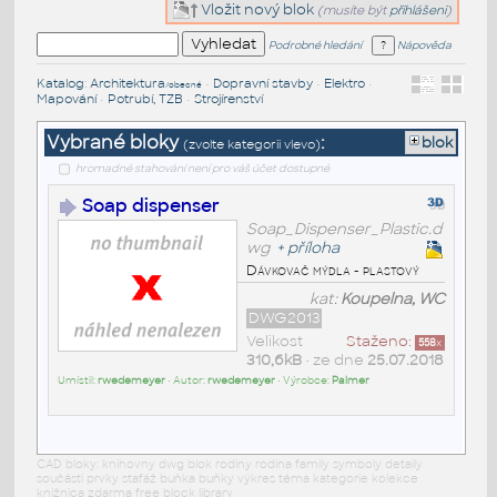
Vložit nový blok
(musíte být
přihlášeni
)
Podrobné hledání
Nápověda
Katalog
:
Architektura
•
Dopravní stavby
•
Elektro
•
/obecné
Mapování
•
Potrubí, TZB
•
Strojírenství
Vybrané bloky
:
blok
(zvolte kategorii vlevo)
hromadné stahování není pro váš účet dostupné
Soap dispenser
Soap_Dispenser_Plastic.d
wg
+
příloha
Dávkovač mýdla - plastový
kat:
Koupelna, WC
DWG2013
Velikost
Staženo:
558
x
310,6kB
• ze dne
25.07.2018
Umístil:
rwedemeyer
• Autor:
rwedemeyer
• Výrobce:
Palmer
CAD bloky: knihovny dwg blok rodiny rodina family symboly detaily
součásti prvky stafáž buňka buňky výkres téma kategorie kolekce
knižnica zdarma free block library