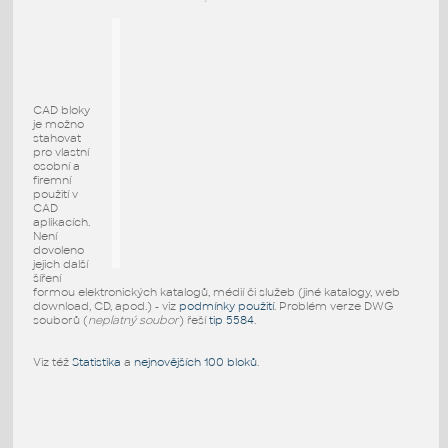
CAD bloky
je možno
stahovat
pro vlastní
osobní a
firemní
použití v
CAD
aplikacích.
Není
dovoleno
jejich další
šíření
formou elektronických katalogů, médií či služeb (jiné katalogy, web
download, CD, apod.) - viz
podmínky použití
. Problém verze DWG
souborů (
neplatný soubor
) řeší
tip 5584
.
Viz též
Statistika
a
nejnovějších 100 bloků
.