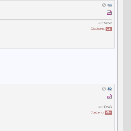
kat:
Dveře
Staženo:
94
x
kat:
Dveře
Staženo:
69
x