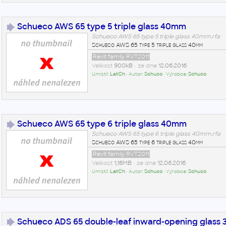
Schueco AWS 65 type 5 triple glass 40mm
Schueco AWS 65 type 5 triple glass 40mm.rfa
Schueco AWS 65 type 5 triple glass 40mm
Revit family RVT2011
Velikost
900kB
• ze dne
12.06.2016
Umístil:
LatCh
• Autor:
Schuco
• Výrobce:
Schuco
Schueco AWS 65 type 6 triple glass 40mm
Schueco AWS 65 type 6 triple glass 40mm.rfa
Schueco AWS 65 type 6 triple glass 40mm
Revit family RVT2011
Velikost
1,18MB
• ze dne
12.06.2016
Umístil:
LatCh
• Autor:
Schuco
• Výrobce:
Schuco
Schueco ADS 65 double-leaf inward-opening glass 