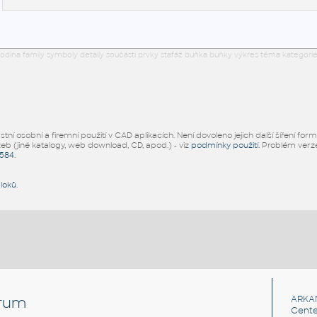
odina family symboly detaily součásti prvky stafáž buňka buňky výkres téma kategorie
ní osobní a firemní použití v CAD aplikacích. Není dovoleno jejich další šíření for
žeb (jiné katalogy, web download, CD, apod.) - viz
podmínky použití
. Problém ver
5584
.
bloků
.
rum
ARKA
Cente