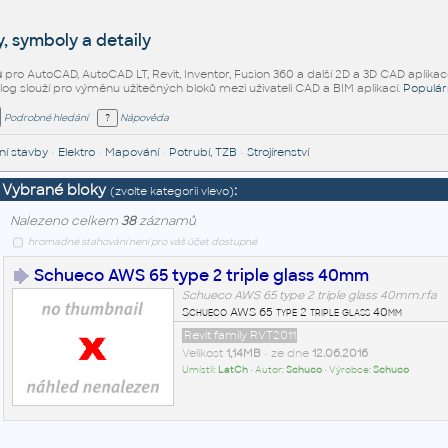
, symboly a detaily
ů
pro AutoCAD, AutoCAD LT, Revit, Inventor, Fusion 360 a další 2D a 3D CAD aplikac
alog slouží pro výměnu užitečných bloků mezi uživateli CAD a BIM aplikací.
Populár
Podrobné hledání
Nápověda
í stavby
•
Elektro
•
Mapování
•
Potrubí, TZB
•
Strojírenství
Vybrané bloky
:
(zvolte kategorii vlevo)
Nalezeno celkem
38
záznamů
hromadné stahování není pro váš účet dostupné
Schueco AWS 65 type 2 triple glass 40mm
Schueco AWS 65 type 2 triple glass 40mm.rfa
Schueco AWS 65 type 2 triple glass 40mm
Revit family RVT2011
Velikost
1,14MB
• ze dne
12.06.2016
Umístil:
LatCh
• Autor:
Schuco
• Výrobce:
Schuco