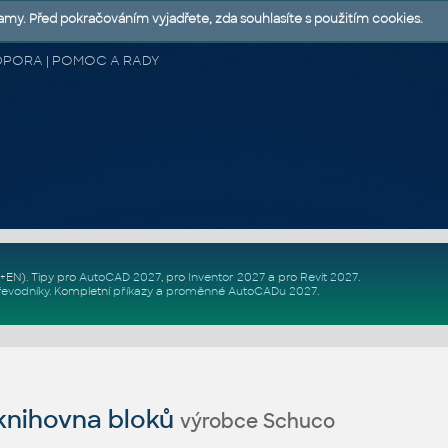
lamy. Před pokračováním vyjadřete, zda souhlasíte s použitím cookies.
 PODPORA | POMOC A RADY
Z+EN)
. Tipy pro
AutoCAD 2027
, pro
Inventor 2027
a pro
Revit 2027
.
řevodníky
.
Kompletní
příkazy
a
proměnné AutoCADu 2027
.
nihovna bloků
výrobce Schuco