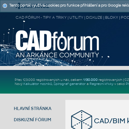
Tento portál využívá cookies pro funkce přihlášení a pro Google rek
CAD FÓRUM - TIPY A TRIKY | UTILITY | DISKUZE | BLOKY |
Přes 123.000 registrovaných u nás, celkem
1.130.000
registrovaných (C
Nový
Kalkulátor nosníků
,
Spirograf generátor
a
Regresní křivky
v sekci
P
HLAVNÍ STRÁNKA
CAD/BIM k
DISKUZNÍ FÓRUM