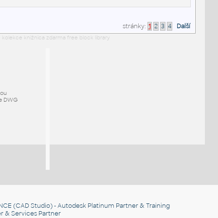
stránky:
1
2
3
4
Další
 kolekce knižnica zdarma free block library
mou
ze DWG
NCE
(CAD Studio) - Autodesk Platinum Partner & Training
r & Services Partner