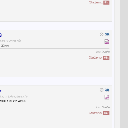
Staženo:
81
x
3
lass 32mm.rfa
s 32mm
kat:
Dveře
Staženo:
63
x
r
 triple glass.rfa
triple glass 40mm
kat:
Dveře
Staženo:
84
x