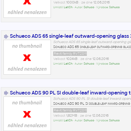
Velikost
1000kB
• ze dne
12.06.2016
Umístil:
LatCh
• Autor:
Schuco
• Výrobce:
Schuco
Schueco ADS 65 single-leaf outward-opening glass 
Schueco ADS 65 single-leaf outward-opening g
Schueco ADS 65 single-leaf outward-opening glas
Revit family RVT2011
Velikost
1024kB
• ze dne
12.06.2016
Umístil:
LatCh
• Autor:
Schuco
• Výrobce:
Schuco
Schueco ADS 90 PL SI double-leaf inward-opening t
Schueco ADS 90 PL SI double-leaf inward-opening
Schueco ADS 90 PL SI double-leaf inward-opening 
Revit family RVT2011
Velikost
1,82MB
• ze dne
12.06.2016
Umístil:
LatCh
• Autor:
Schuco
• Výrobce:
Schuco