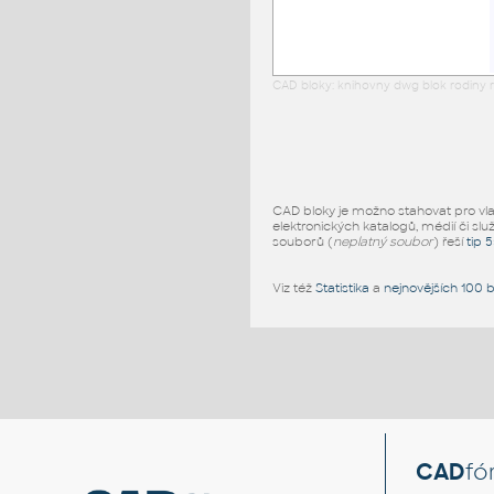
CAD bloky: knihovny dwg blok rodiny r
CAD bloky je možno stahovat pro vlast
elektronických katalogů, médií či slu
souborů (
neplatný soubor
) řeší
tip 
Viz též
Statistika
a
nejnovějších 100 
CAD
fó