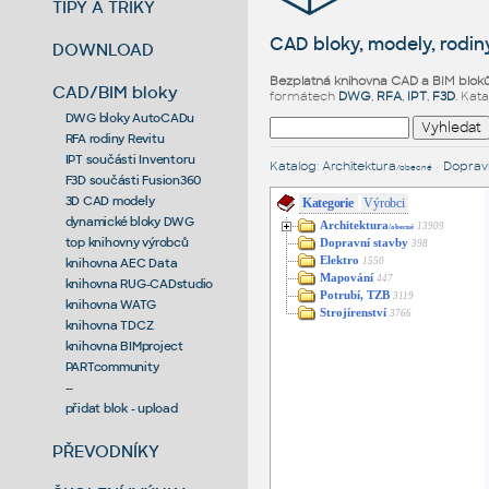
TIPY A TRIKY
CAD bloky, modely, rodiny
DOWNLOAD
Bezplatná knihovna CAD a BIM blok
CAD/BIM bloky
formátech
DWG
,
RFA
,
IPT
,
F3D
. Kat
DWG bloky AutoCADu
RFA rodiny Revitu
IPT součásti Inventoru
Katalog
:
Architektura
•
Dopravn
/obecné
F3D součásti Fusion360
3D CAD modely
Kategorie
Výrobci
dynamické bloky DWG
Architektura
13909
/obecné
top knihovny výrobců
Dopravní stavby
398
Elektro
1550
knihovna AEC Data
Mapování
447
knihovna RUG-CADstudio
Potrubí, TZB
3119
knihovna WATG
Strojírenství
3766
knihovna TDCZ
knihovna BIMproject
PARTcommunity
--
přidat blok - upload
PŘEVODNÍKY