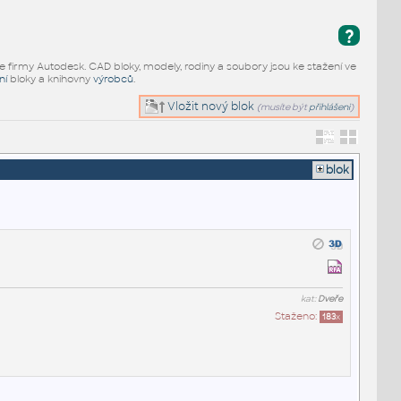
?
e firmy Autodesk. CAD bloky, modely, rodiny a soubory jsou ke stažení ve
ní
bloky a knihovny
výrobců
.
Vložit nový blok
(musíte být
přihlášeni
)
blok
kat:
Dveře
Staženo:
183
x