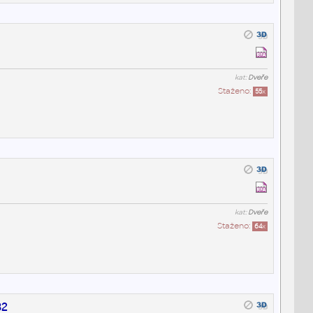
kat:
Dveře
Staženo:
55
x
kat:
Dveře
Staženo:
64
x
32