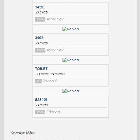
PODOBNÉ BLOKY
:
3439
:
Záchod
DWG
Armatury
3496
:
Záchod
DWG
Armatury
TOILET
:
Komentáře:
3D model záchodu