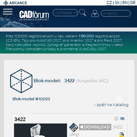
CZ
|
SK
|
EN
|
DE
Přes 123.000 registrovaných u nás, celkem
1.130.000
registrovaných
(CZ+EN)
. Tipy pro
AutoCAD 2027
, pro
Inventor 2027
a pro
Revit 2027
.
Nový
Kalkulátor nosníků
,
Spirograf generátor
a
Regresní křivky
v sekci
Převodníky
.
Kompletní
příkazy
a
proměnné AutoCADu 2027
.
Blok-model: 3422
(Koupelna, WC)
Blok-model #10023
« zpět na Katalog
3422
◄ DOWNLOAD
3422.
dwg