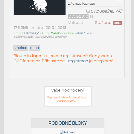
Záchod Kohler
kat:
Koupelna, WC
DWG2010
Velikost
Staženo:
886
x
175,2kB
• ze dne
20.04.2013
Umístil:
MarckKay^
• Autor:
Marck
• Výrobce:
Kohler^
•
md5:
8c6981c28bb71be7b68f285249fa9101
záchod
mísa
Blok je k dispozici jen pro registrované členy webu
CADforum.cz. Přihlaste se -
registrace
je bezplatná.
Vaše hodnocení:
Nejste přihlášeni - nemůžete
hodnotit blok