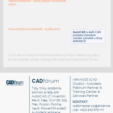
Nejste přihlášeni - nelze připojit komentáře
IPT
Záchod
bloků
823461
:
Záchod
Dosud žádné komentáře - buďte první
AutoCAD
a další CAD
DWG
Záchod
produkty Autodesk
získáte výhodně u firmy
ARKANCE
CAD download: knihovna rodina symbol detail součást
prvek stafáž výkres kategorie kolekce free block library
CAD
fórum
ARKANCE
(CAD
Studio) - Autodesk
Platinum Partner &
Tipy, triky, podpora,
Training Center &
pomoc a rady pro
Services Partner
AutoCAD, LT, Inventor,
Revit, Map, Civil 3D, 3ds
KONTAKT:
Max, Fusion, Forma,
webmaster.cz@arkance.w
Vault, PowerMill a další
| tel. +420 910 970 111
Autodesk aplikace