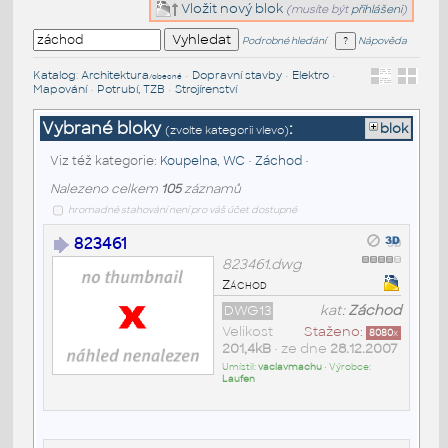
Vložit nový blok
(musíte být
přihlášeni
)
Podrobné hledání
Nápověda
Katalog
:
Architektura
•
Dopravní stavby
•
Elektro
•
/obecné
Mapování
•
Potrubí, TZB
•
Strojírenství
Vybrané bloky
:
blok
(zvolte kategorii vlevo)
Viz též kategorie:
Koupelna, WC
•
Záchod
•
Nalezeno celkem
105
záznamů
hromadné stahování není pro váš účet dostupné
823461
823461.dwg
Záchod
DWG13
kat:
Záchod
Velikost
Staženo:
8080
x
201,4kB
• ze dne
28.12.2007
Umístil:
vaclavmachu
• Výrobce:
Laufen