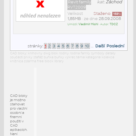
Revit family
kat:
Záchod
RVT2009
Velikost
Staženo:
1681
x
1,85MB
• ze dne
28.09.2008
Umístil:
Vladimír Michl
• Autor:
TDCZ
stránky:
1
2
3
4
5
6
7
8
9
10
...
Další
Poslední
CAD bloky: knihovny dwg blok rodiny rodina family symboly detaily
součásti prvky stafáž buňka buňky výkres téma kategorie kolekce
knižnica zdarma free block library
CAD bloky
je možno
stahovat
pro vlastní
osobní a
firemní
použití v
CAD
aplikacích.
Není