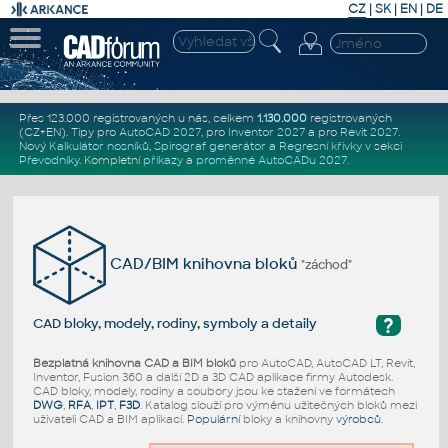
CZ
|
SK
|
EN
|
DE
Přes 123.000 registrovaných u nás, celkem
1.130.000
registrovaných
(CZ+EN)
. Tipy pro
AutoCAD 2027
, pro
Inventor 2027
a pro
Revit 2027
.
Nový
Kalkulátor nosníků
,
Spirograf generátor
a
Regresní křivky
v sekci
Převodníky
.
Kompletní
příkazy
a
proměnné AutoCADu 2027
.
CAD/BIM knihovna bloků
"záchod"
?
CAD bloky, modely, rodiny, symboly a detaily
Bezplatná knihovna CAD a BIM bloků
pro AutoCAD, AutoCAD LT, Revit,
Inventor, Fusion 360 a další 2D a 3D CAD aplikace firmy Autodesk.
CAD bloky, modely, rodiny a soubory jsou ke stažení ve formátech
DWG
,
RFA
,
IPT
,
F3D
. Katalog slouží pro výměnu užitečných bloků mezi
uživateli CAD a BIM aplikací.
Populární
bloky a knihovny
výrobců
.