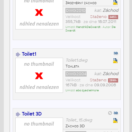
3rozměrný záchod
DWG2010
kat:
Záchod
Velikost
Staženo:
3460
x
355,7kB
• ze dne
18.07.2011
Umístil:
HendrikDeSwardt
• Autor:
De
Swardt
Toilet1
Toilet1.dwg
Toaleta
DWG2004
kat:
Záchod
Velikost
Staženo:
2899
x
167kB
• ze dne
09.09.2008
Umístil:
abo zyad elmsre
Toilet 3D
Toilet_15.dwg
Záchod 3D