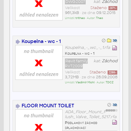
DWG2007
kat:
Záchod
Velikost
Staženo:
2371
x
961,3kB
• ze dne
09.12.2015
Umístil:
trithao
• Autor:
Thao
Koupelna - wc - 1
Koupelna_-_wc_-_1.rfa
Koupelna - wc - 1
Revit family
kat:
Záchod
RVT2009
Velikost
Staženo:
2288
x
3,72MB
• ze dne
28.09.2008
Umístil:
Vladimír Michl
• Autor:
TDCZ
FLOOR MOUNT TOILET
ADA_Floor_Mount_F
lush_Valve_Toilet_5217.rfa
Podlahový záchod
splachovací