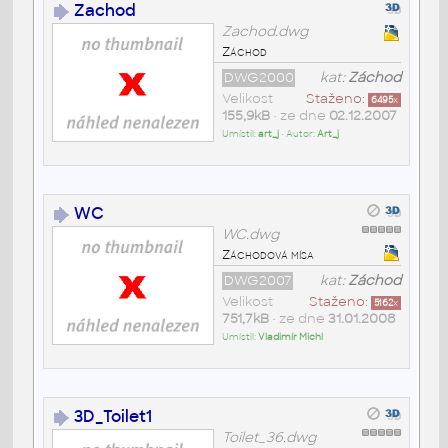
Zachod
Zachod.dwg
Záchod
DWG2000
kat:
Záchod
Velikost
Staženo:
6495
x
155,9kB
• ze dne
02.12.2007
Umístil:
art_j
• Autor:
Art_j
WC
WC.dwg
Záchodová mísa
DWG2007
kat:
Záchod
Velikost
Staženo:
5162
x
751,7kB
• ze dne
31.01.2008
Umístil:
Vladimír Michl
3D_Toilet1
Toilet_36.dwg