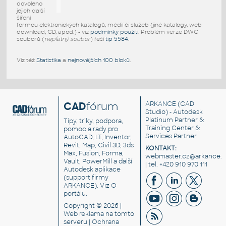
dovoleno
jejich další
šíření
formou elektronických katalogů, médií či služeb (jiné katalogy, web
download, CD, apod.) - viz
podmínky použití
. Problém verze DWG
souborů (
neplatný soubor
) řeší
tip 5584
.
Viz též
Statistika
a
nejnovějších 100 bloků
.
CAD
fórum
ARKANCE
(CAD
Studio) - Autodesk
Platinum Partner &
Tipy, triky, podpora,
Training Center &
pomoc a rady pro
Services Partner
AutoCAD, LT, Inventor,
Revit, Map, Civil 3D, 3ds
KONTAKT:
Max, Fusion, Forma,
webmaster.cz@arkance.w
Vault, PowerMill a další
| tel. +420 910 970 111
Autodesk aplikace
(support firmy
ARKANCE). Viz
O
portálu
.
Copyright © 2026 |
Web reklama
na tomto
serveru |
Ochrana