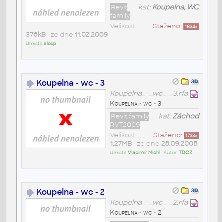
Revit
kat:
Koupelna, WC
family
Velikost
Staženo:
1834
x
376kB
• ze dne
11.02.2009
Umístil:
alosp
Koupelna - wc - 3
Koupelna_-_wc_-_3.rfa
Koupelna - wc - 3
Revit family
kat:
Záchod
RVT2009
Velikost
Staženo:
1733
x
1,27MB
• ze dne
28.09.2008
Umístil:
Vladimír Michl
• Autor:
TDCZ
Koupelna - wc - 2
Koupelna_-_wc_-_2.rfa
Koupelna - wc - 2