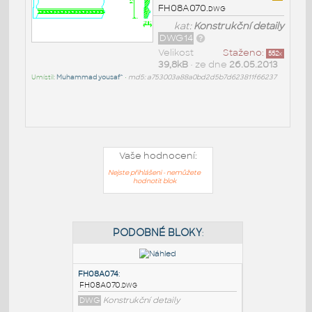
FH08A070.dwg
kat:
Konstrukční detaily
DWG14
Velikost
Staženo:
552
x
39,8kB
• ze dne
26.05.2013
Umístil:
Muhammad yousaf^
•
md5: a753003a88a0bd2d5b7d623811f66237
Vaše hodnocení:
Nejste přihlášeni - nemůžete
hodnotit blok