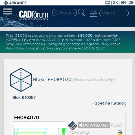
CZ
|
SK
|
EN
|
DE
Přes 123.000 registrovaných u nás, celkem
1.130.000
registrovaných
(CZ+EN)
. Tipy pro
AutoCAD 2027
, pro
Inventor 2027
a pro
Revit 2027
.
Nový
Kalkulátor nosníků
,
Spirograf generátor
a
Regresní křivky
v sekci
Převodníky
.
Kompletní
příkazy
a
proměnné AutoCADu 2027
.
Blok: FH08A070
(Konstrukční detaily)
Blok #10257
« zpět na Katalog
FH08A070
◄ DOWNLOAD
FH08
A070.dwg