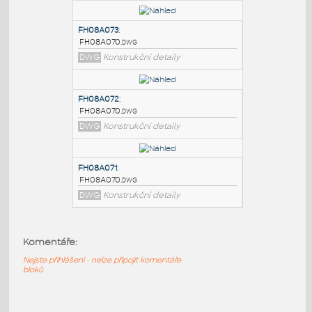
PODOBNÉ BLOKY
:
FH08A074
:
FH08A070.dwg
DWG
Konstrukční detaily
FH08A073
:
FH08A070.dwg
DWG
Konstrukční detaily
FH08A072
:
FH08A070.dwg
Komentáře:
DWG
Konstrukční detaily
Nejste přihlášeni - nelze připojit komentáře
bloků
FH08A071
: