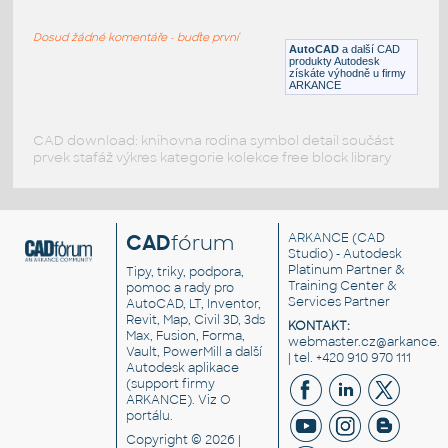
FH08A070.dwg
Dosud žádné komentáře - buďte první
DWG
Konstrukční detaily
AutoCAD
a další CAD
produkty Autodesk
získáte výhodně u firmy
ARKANCE
CAD download: knihovna rodina symbol detail součást
prvek stafáž výkres kategorie kolekce free block library
CAD
fórum
ARKANCE
(CAD
Studio) - Autodesk
Platinum Partner &
Tipy, triky, podpora,
Training Center &
pomoc a rady pro
Services Partner
AutoCAD, LT, Inventor,
Revit, Map, Civil 3D, 3ds
KONTAKT:
Max, Fusion, Forma,
webmaster.cz@arkance.w
Vault, PowerMill a další
| tel. +420 910 970 111
Autodesk aplikace
(support firmy
ARKANCE). Viz
O
portálu
.
Copyright © 2026 |