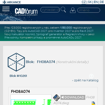
CZ
|
SK
|
EN
|
DE
Přes 123.000 registrovaných u nás, celkem
1.130.000
registrovaných
(CZ+EN)
. Tipy pro
AutoCAD 2027
, pro
Inventor 2027
a pro
Revit 2027
.
Nový
Kalkulátor nosníků
,
Spirograf generátor
a
Regresní křivky
v sekci
Převodníky
.
Kompletní
příkazy
a
proměnné AutoCADu 2027
.
Blok: FH08A074
(Konstrukční detaily)
Blok #10261
« zpět na Katalog
FH08A074
◄ DOWNLOAD
FH08
A074.dwg