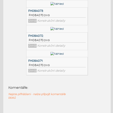
PODOBNÉ BLOKY
:
FH08A070
:
FH08A070.dwg
DWG
Konstrukční detaily
FH08A073
:
FH08A070.dwg
DWG
Konstrukční detaily
FH08A072
:
FH08A070.dwg
Komentáře:
DWG
Konstrukční detaily
Nejste přihlášeni - nelze připojit komentáře
bloků
FH08A071
: