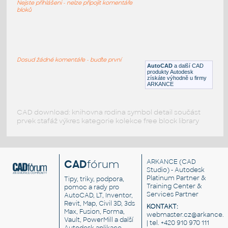
Nejste přihlášeni - nelze připojit komentáře
DWG
Konstrukční prvky
bloků
ROMAN-F
:
Románský sloup
Dosud žádné komentáře - buďte první
AutoCAD
a další CAD
DWG
Konstrukční prvky
produkty Autodesk
získáte výhodně u firmy
ARKANCE
CAD download: knihovna rodina symbol detail součást
prvek stafáž výkres kategorie kolekce free block library
CAD
fórum
ARKANCE
(CAD
Studio) - Autodesk
Platinum Partner &
Tipy, triky, podpora,
Training Center &
pomoc a rady pro
Services Partner
AutoCAD, LT, Inventor,
Revit, Map, Civil 3D, 3ds
KONTAKT:
Max, Fusion, Forma,
webmaster.cz@arkance.w
Vault, PowerMill a další
| tel. +420 910 970 111