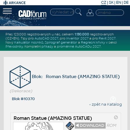
CZ
|
SK
|
EN
|
DE
Přes 123.000 registrovaných u nás, celkem
1.130.000
registrovaných
(CZ+EN)
. Tipy pro
AutoCAD 2027
, pro
Inventor 2027
a pro
Revit 2027
.
Nový
Kalkulátor nosníků
,
Spirograf generátor
a
Regresní křivky
v sekci
Převodníky
.
Kompletní
příkazy
a
proměnné AutoCADu 2027
.
Blok: Roman Statue (AMAZING STATUE)
(Dekorace)
Blok #10370
« zpět na Katalog
Roman Statue (AMAZING STATUE)
◄ DOWNLOAD
ROM