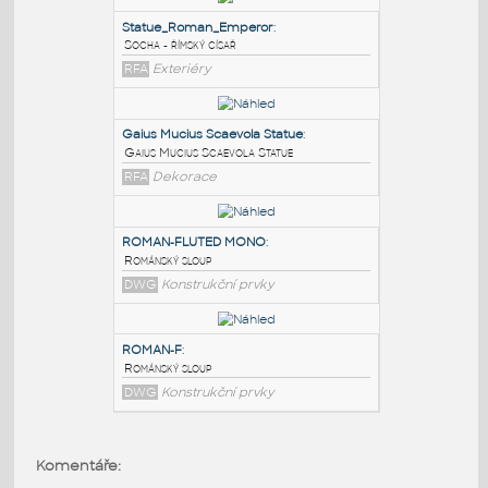
PODOBNÉ BLOKY
:
Statue_Roman_Emperor
:
Socha - římský císař
RFA
Exteriéry
Gaius Mucius Scaevola Statue
:
Gaius Mucius Scaevola Statue
RFA
Dekorace
ROMAN-FLUTED MONO
:
Komentáře:
Románský sloup