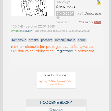
AN.dwg
Římská socha
DWG2007
kat:
Dekorace
Velikost
Staženo:
526
x
180,5kB
• ze dne
22.07.2013
Umístil:
miketyson^
•
md5: 85e98264bc25e7ba640cbe6d2882ee3b
románská
římská
postava
roman
statue
figure
Blok je k dispozici jen pro registrované členy webu
CADforum.cz. Přihlaste se -
registrace
je bezplatná.
Vaše hodnocení:
Nejste přihlášeni - nemůžete
hodnotit blok