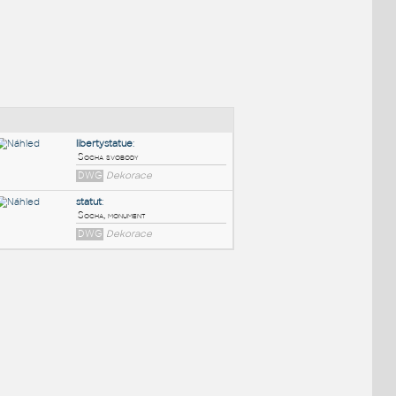
NÉ BLOKY
:
libertystatue
:
Socha svobody
DWG
Dekorace
statut
:
Socha, monument