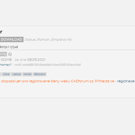
r
 DOWNLOAD
Statue_Roman_Emperor.rfa
římský císař
amily
t
1,52MB
• ze dne
08.05.2021
homas1^
•
md5: ede88b7654bdab8c54ad008340ec41a8
césar
caesar
roman
dekorace
 k dispozici jen pro registrované členy webu CADforum.cz. Přihlaste se -
registrace