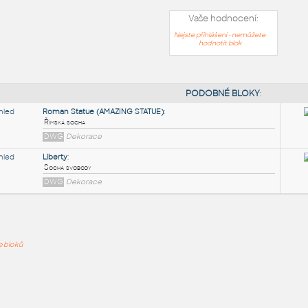
Vaše hodnocení:
Nejste přihlášeni - nemůžete
hodnotit blok
PODOB
Roman Statue (AMAZING STATUE)
:
ře bloků
Římská socha
DWG
Dekorace
Liberty
:
Socha svobody