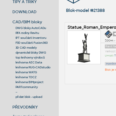
TIPY A TRIKY
Blok-model #21388
DOWNLOAD
CAD/BIM bloky
Statue_Roman_Empero
DWG bloky AutoCADu
RFA rodiny Revitu
◄
IPT součásti Inventoru
Socha - 
F3D součásti Fusion360
Revit f
3D CAD modely
Velikos
dynamické bloky DWG
Umístil:
T
top knihovny výrobců
knihovna AEC Data
imperátor
knihovna RUG-CADstudio
Blok je
knihovna WATG
knihovna TDCZ
knihovna BIMproject
PARTcommunity
--
přidat blok - upload
PŘEVODNÍKY