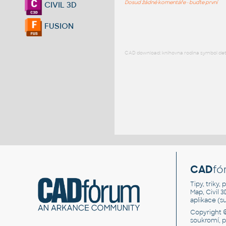
Dosud žádné komentáře - buďte první
CIVIL 3D
FUSION
CAD download: knihovna rodina symbol detai
CAD
fó
Tipy, triky
Map, Civil 
aplikace (
Copyright 
soukromí, 