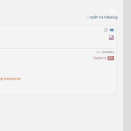
« zpět na Katalog
kat:
Exteriéry
Staženo:
92
x
je bezplatná.