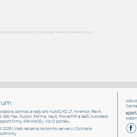
DWG
Dekorace
l součást prvek stafáž výkres kategorie kolekce free block library
rum
ARKA
Cente
, podpora, pomoc a rady pro AutoCAD, LT, Inventor, Revit,
KONT
3D, 3ds Max, Fusion, Forma, Vault, PowerMill a další Autodesk
webma
support firmy ARKANCE). Viz
O portálu
.
© 2026 |
Web reklama
na tomto serveru |
Ochrana
podmínky