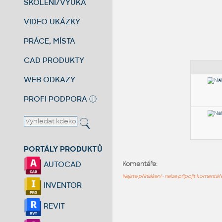
ŠKOLENÍ/VÝUKA
VIDEO UKÁZKY
PRÁCE, MÍSTA
CAD PRODUKTY
WEB ODKAZY
PROFI PODPORA
ⓘ
PORTÁLY PRODUKTŮ
AUTOCAD
Komentáře:
Nejste přihlášeni - nelze připojit komentá
INVENTOR
REVIT