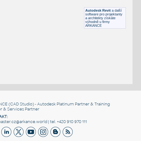
DWG
Dekorace
Autodesk Revit
a další
software pro projektanty
a architekty získáte
výhodně u firmy
ARKANCE
NCE
(CAD Studio) - Autodesk Platinum Partner & Training
r & Services Partner
AKT:
ster.cz@arkance.world | tel. +420 910 970 111