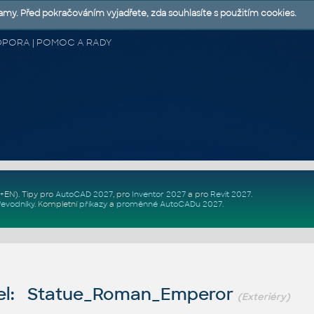
lamy. Před pokračováním vyjadřete, zda souhlasíte s použitím cookies.
 PODPORA | POMOC A RADY
Z+EN)
. Tipy pro
AutoCAD 2027
, pro
Inventor 2027
a pro
Revit 2027
.
řevodníky
.
Kompletní
příkazy
a
proměnné AutoCADu 2027
.
el: Statue_Roman_Emperor
(Exteriéry)