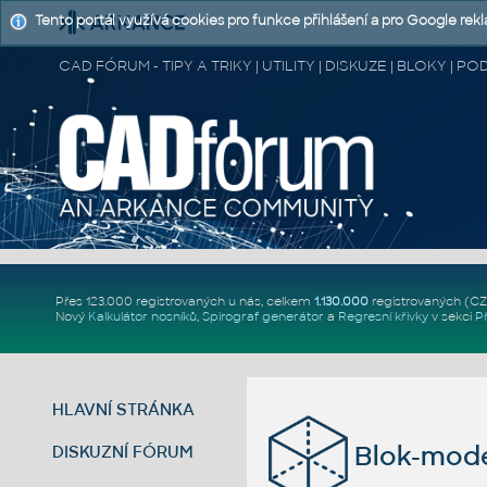
Tento portál využívá cookies pro funkce přihlášení a pro Google rek
CAD FÓRUM - TIPY A TRIKY | UTILITY | DISKUZE | BLOKY |
Přes 123.000 registrovaných u nás, celkem
1.130.000
registrovaných (C
Nový
Kalkulátor nosníků
,
Spirograf generátor
a
Regresní křivky
v sekci
P
HLAVNÍ STRÁNKA
Blok-mod
DISKUZNÍ FÓRUM