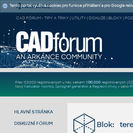
Tento portál využívá cookies pro funkce přihlášení a pro Google rek
CAD FÓRUM - TIPY A TRIKY | UTILITY | DISKUZE | BLOKY |
Přes 123.000 registrovaných u nás, celkem
1.130.000
registrovaných (C
Nový
Kalkulátor nosníků
,
Spirograf generátor
a
Regresní křivky
v sekci
P
HLAVNÍ STRÁNKA
Blok: ter
DISKUZNÍ FÓRUM