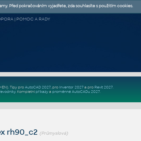
lamy. Před pokračováním vyjadřete, zda souhlasíte s použitím cookies.
 PODPORA | POMOC A RADY
Z+EN)
. Tipy pro
AutoCAD 2027
, pro
Inventor 2027
a pro
Revit 2027
.
řevodníky
.
Kompletní
příkazy
a
proměnné AutoCADu 2027
.
ex rh90_c2
(Průmyslová)