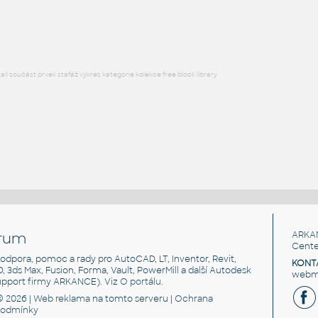
DWG
Průmyslová
l součást prvek stafáž výkres kategorie kolekce free block library
rum
ARKA
Cente
, podpora, pomoc a rady pro AutoCAD, LT, Inventor, Revit,
KONT
3D, 3ds Max, Fusion, Forma, Vault, PowerMill a další Autodesk
webma
support firmy ARKANCE). Viz
O portálu
.
© 2026 |
Web reklama
na tomto serveru |
Ochrana
podmínky