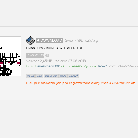
◄ DOWNLOAD
terex_rh90_c2.dwg
Hydraulický důlní bagr Terex RH 90
DWG2013
Velikost
2,45MB
• ze dne
27.08.2013
Umístil:
aneziocat2009^
• Autor:
anezio
• Výrobce:
Terex^
•
md5: 24aa1b08eb7
terex
bagr
excavator
rh90
pásový
Blok je k dispozici jen pro registrované členy webu CADforum.cz. P