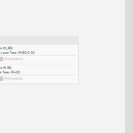
NÉ BLOKY
:
terex rh_90
:
Důlní bagr Terex RH90-C 50
DWG
Průmyslová
terex rh 30.
:
Bagr Terex RH-30