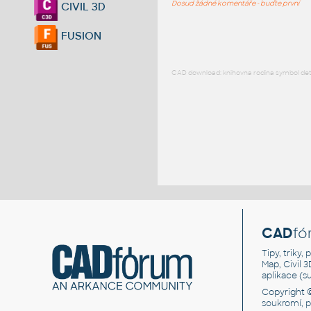
Dosud žádné komentáře - buďte první
CIVIL 3D
FUSION
CAD download: knihovna rodina symbol detai
CAD
fó
Tipy, triky
Map, Civil 
aplikace (
Copyright 
soukromí, 