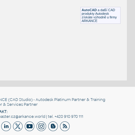
DWG
Průmyslová
AutoCAD
a další CAD
produkty Autodesk
získáte výhodně u firmy
ARKANCE
NCE
(CAD Studio) - Autodesk Platinum Partner & Training
r & Services Partner
AKT:
ster.cz@arkance.world | tel. +420 910 970 111