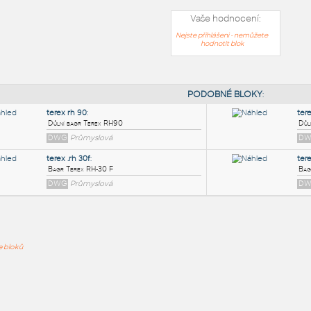
Vaše hodnocení:
Nejste přihlášeni - nemůžete
hodnotit blok
PODOB
terex rh 90
:
ře bloků
Důlní bagr Terex RH90
DWG
Průmyslová
terex .rh 30f
:
Bagr Terex RH-30 F