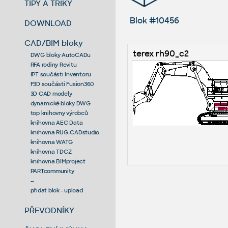
TIPY A TRIKY
Blok #10456
DOWNLOAD
CAD/BIM bloky
terex rh90_c2
DWG bloky AutoCADu
RFA rodiny Revitu
IPT součásti Inventoru
F3D součásti Fusion360
3D CAD modely
dynamické bloky DWG
top knihovny výrobců
knihovna AEC Data
knihovna RUG-CADstudio
knihovna WATG
knihovna TDCZ
knihovna BIMproject
PARTcommunity
--
přidat blok - upload
PŘEVODNÍKY