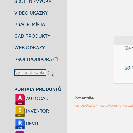
ŠKOLENÍ/VÝUKA
VIDEO UKÁZKY
PRÁCE, MÍSTA
CAD PRODUKTY
WEB ODKAZY
PROFI PODPORA
ⓘ
PORTÁLY PRODUKTŮ
AUTOCAD
Komentáře:
Nejste přihlášeni - nelze připojit komentá
INVENTOR
REVIT