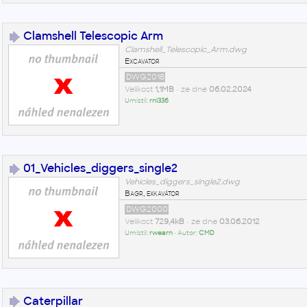
Clamshell Telescopic Arm
Clamshell_Telescopic_Arm.dwg
Excavator
DWG2018
Velikost
1,1MB
• ze dne
06.02.2024
Umístil:
rnl336
01_Vehicles_diggers_single2
Vehicles_diggers_single2.dwg
Bagr, exkavátor
DWG2000
Velikost
729,4kB
• ze dne
03.06.2012
Umístil:
rwearn
• Autor:
CMD
Caterpillar