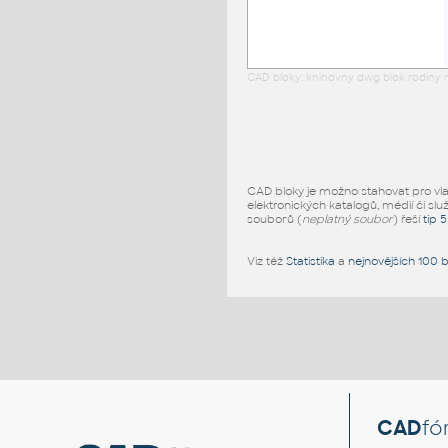
CAD bloky: knihovny dwg blok rodiny r
CAD bloky je možno stahovat pro vlast
elektronických katalogů, médií či slu
souborů (
neplatný soubor
) řeší
tip 
Viz též
Statistika
a
nejnovějších 100 
CAD
fó