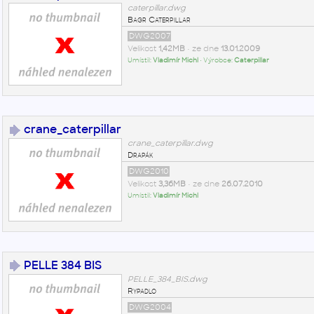
caterpillar.dwg
Bagr Caterpillar
DWG2007
Velikost
1,42MB
• ze dne
13.01.2009
Umístil:
Vladimír Michl
• Výrobce:
Caterpillar
crane_caterpillar
crane_caterpillar.dwg
Drapák
DWG2010
Velikost
3,36MB
• ze dne
26.07.2010
Umístil:
Vladimír Michl
PELLE 384 BIS
PELLE_384_BIS.dwg
Rypadlo
DWG2004