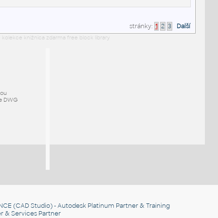
stránky:
1
2
3
Další
 kolekce knižnica zdarma free block library
mou
ze DWG
NCE
(CAD Studio) - Autodesk Platinum Partner & Training
r & Services Partner