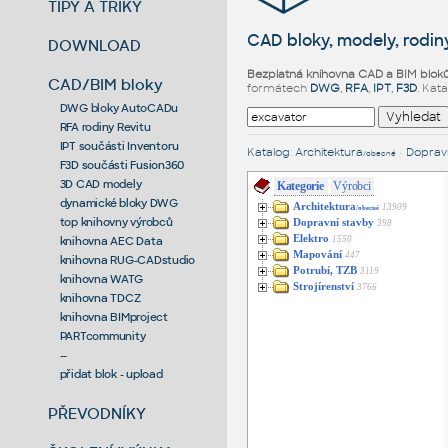
TIPY A TRIKY
CAD bloky, modely, rodiny
DOWNLOAD
Bezplatná knihovna CAD a BIM blok
CAD/BIM bloky
formátech
DWG
,
RFA
,
IPT
,
F3D
. Kat
DWG bloky AutoCADu
RFA rodiny Revitu
IPT součásti Inventoru
Katalog
:
Architektura
•
Dopravn
/obecné
F3D součásti Fusion360
3D CAD modely
Kategorie
Výrobci
dynamické bloky DWG
Architektura
13909
/obecné
top knihovny výrobců
Dopravní stavby
398
Elektro
1550
knihovna AEC Data
Mapování
447
knihovna RUG-CADstudio
Potrubí, TZB
3119
knihovna WATG
Strojírenství
3766
knihovna TDCZ
knihovna BIMproject
PARTcommunity
--
přidat blok - upload
PŘEVODNÍKY