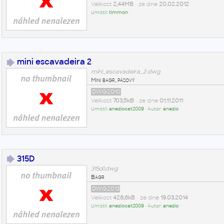
Velikost
2,44MB
• ze dne
20.02.2012
Umístil:
timmon
mini escavadeira 2
mini_escavadeira_2.dwg
Mini bagr, pásový
DWG2010
Velikost
703,5kB
• ze dne
01.11.2011
Umístil:
aneziocat2009
• Autor:
anezio
315D
315dl.dwg
Bagr
DWG2013
Velikost
428,6kB
• ze dne
19.03.2014
Umístil:
aneziocat2009
• Autor:
anezio