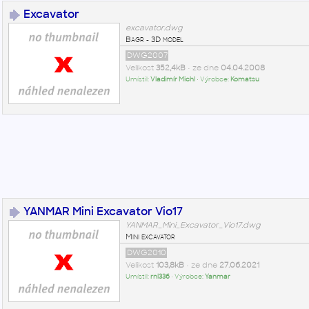
Excavator
excavator.dwg
Bagr - 3D model
DWG2007
Velikost
352,4kB
• ze dne
04.04.2008
Umístil:
Vladimír Michl
• Výrobce:
Komatsu
YANMAR Mini Excavator Vio17
YANMAR_Mini_Excavator_Vio17.dwg
Mini excavator
DWG2010
Velikost
103,8kB
• ze dne
27.06.2021
Umístil:
rnl336
• Výrobce:
Yanmar