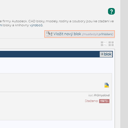
?
e firmy Autodesk. CAD bloky, modely, rodiny a soubory jsou ke stažení ve
ní
bloky a knihovny
výrobců
.
Vložit nový blok
(musíte být
přihlášeni
)
blok
kat:
Průmyslová
Staženo:
15972
x