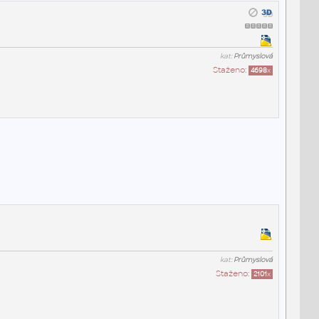
kat:
Průmyslová
Staženo:
4698
x
kat:
Průmyslová
Staženo:
2101
x