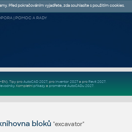
lamy. Před pokračováním vyjadřete, zda souhlasíte s použitím cookies.
 PODPORA | POMOC A RADY
Z+EN)
. Tipy pro
AutoCAD 2027
, pro
Inventor 2027
a pro
Revit 2027
.
řevodníky
.
Kompletní
příkazy
a
proměnné AutoCADu 2027
.
nihovna bloků
"excavator"