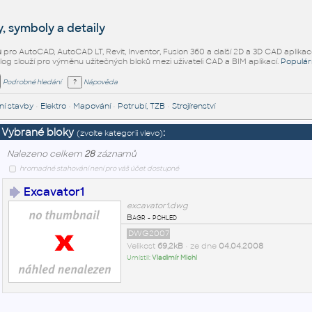
, symboly a detaily
ů
pro AutoCAD, AutoCAD LT, Revit, Inventor, Fusion 360 a další 2D a 3D CAD aplikac
alog slouží pro výměnu užitečných bloků mezi uživateli CAD a BIM aplikací.
Populár
Podrobné hledání
Nápověda
í stavby
•
Elektro
•
Mapování
•
Potrubí, TZB
•
Strojírenství
Vybrané bloky
:
(zvolte kategorii vlevo)
Nalezeno celkem
28
záznamů
hromadné stahování není pro váš účet dostupné
Excavator1
excavator1.dwg
Bagr - pohled
DWG2007
Velikost
69,2kB
• ze dne
04.04.2008
Umístil:
Vladimír Michl