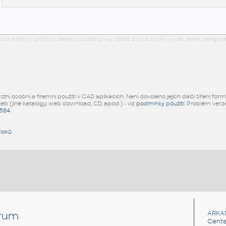
odina family symboly detaily součásti prvky stafáž buňka buňky výkres téma kategorie
ní osobní a firemní použití v CAD aplikacích. Není dovoleno jejich další šíření for
žeb (jiné katalogy, web download, CD, apod.) - viz
podmínky použití
. Problém ver
5584
.
bloků
.
rum
ARKA
Cente