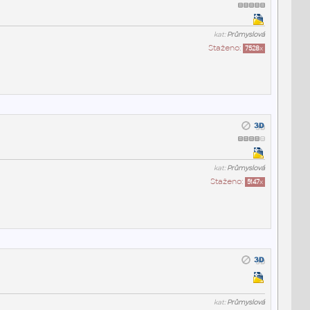
kat:
Průmyslová
Staženo:
7528
x
kat:
Průmyslová
Staženo:
5147
x
kat:
Průmyslová