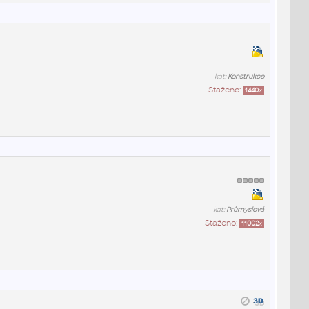
kat:
Konstrukce
Staženo:
1440
x
kat:
Průmyslová
Staženo:
11002
x