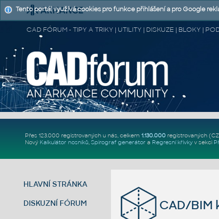
Tento portál využívá cookies pro funkce přihlášení a pro Google rek
CAD FÓRUM - TIPY A TRIKY | UTILITY | DISKUZE | BLOKY |
Přes 123.000 registrovaných u nás, celkem
1.130.000
registrovaných (C
Nový
Kalkulátor nosníků
,
Spirograf generátor
a
Regresní křivky
v sekci
P
HLAVNÍ STRÁNKA
CAD/BIM k
DISKUZNÍ FÓRUM