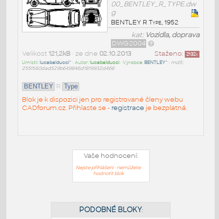
00_BENTLEY_R_TYPE.dw
g
BENTLEY R Type, 1952
kat:
Vozidla, doprava
DWG2004
Velikost
121,2kB
• ze dne
02.10.2013
Staženo:
2132
x
Umístil:
lucabalducci^
• Autor:
lucabalducci
• Výrobce:
BENTLEY^
•
md5:
2551560dad529b649846d1819932d466
R
BENTLEY
Type
Blok je k dispozici jen pro registrované členy webu
CADforum.cz. Přihlaste se -
registrace
je bezplatná.
Vaše hodnocení:
Nejste přihlášeni - nemůžete
hodnotit blok