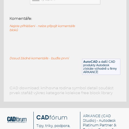
Korado - Radik Klasik - R typ 21 R
pripojeni bocni
:
Korado - Radik Klasik - R typ 21 R pripojeni
bocni jednostranne
Komentáře:
RFA
Vytápění
Nejste přihlášeni - nelze připojit komentáře
bloků
Korado - Radik Klasik - R typ 20 R
pripojeni bocni
:
Korado - Radik Klasik - R typ 20 R
Dosud žádné komentáře - buďte první
pripojeni bocni jednostranne
AutoCAD
a další CAD
produkty Autodesk
RFA
Vytápění
získáte výhodně u firmy
ARKANCE
CAD download: knihovna rodina symbol detail součást
prvek stafáž výkres kategorie kolekce free block library
CAD
fórum
ARKANCE
(CAD
Studio) - Autodesk
Platinum Partner &
Tipy, triky, podpora,