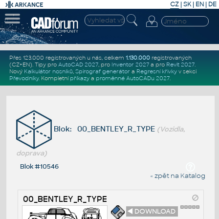
CZ
|
SK
|
EN
|
DE
Přes 123.000 registrovaných u nás, celkem
1.130.000
registrovaných
(CZ+EN)
. Tipy pro
AutoCAD 2027
, pro
Inventor 2027
a pro
Revit 2027
.
Nový
Kalkulátor nosníků
,
Spirograf generátor
a
Regresní křivky
v sekci
Převodníky
.
Kompletní
příkazy
a
proměnné AutoCADu 2027
.
Blok: 00_BENTLEY_R_TYPE
(Vozidla,
doprava)
Blok #10546
« zpět na Katalog
00_BENTLEY_R_TYPE
◄ DOWNLOAD