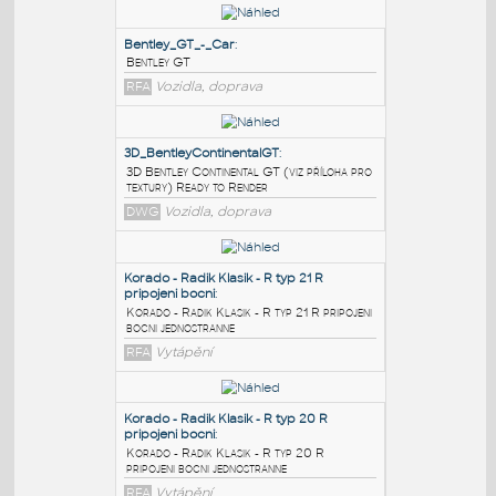
PODOBNÉ BLOKY
:
Bentley_GT_-_Car
:
Bentley GT
RFA
Vozidla, doprava
3D_BentleyContinentalGT
:
3D Bentley Continental GT (viz příloha pro
textury) Ready to Render
DWG
Vozidla, doprava