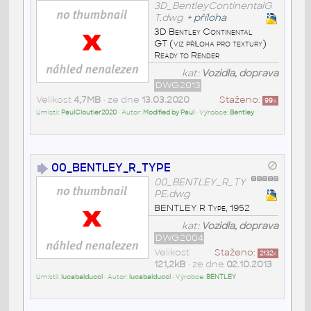
3D_BentleyContinentalG
T.dwg
+
příloha
3D Bentley Continental
GT (viz příloha pro textury)
Ready to Render
kat:
Vozidla, doprava
DWG2013
Velikost
4,7MB
• ze dne
13.03.2020
Staženo:
99
x
Umístil:
PaulCloutier2020
• Autor:
Modified by Paul
• Výrobce:
Bentley
00_BENTLEY_R_TYPE
00_BENTLEY_R_TY
PE.dwg
BENTLEY R Type, 1952
kat:
Vozidla, doprava
DWG2004
Velikost
Staženo:
2132
x
121,2kB
• ze dne
02.10.2013
Umístil:
lucabalducci
• Autor:
lucabalducci
• Výrobce:
BENTLEY