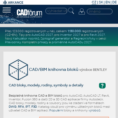
CZ
|
SK
|
EN
|
DE
Přes 123.000 registrovaných u nás, celkem
1.130.000
registrovaných
(CZ+EN)
. Tipy pro
AutoCAD 2027
, pro
Inventor 2027
a pro
Revit 2027
.
Nový
Kalkulátor nosníků
,
Spirograf generátor
a
Regresní křivky
v sekci
Převodníky
.
Kompletní
příkazy
a
proměnné AutoCADu 2027
.
CAD/BIM knihovna bloků
výrobce BENTLEY
?
CAD bloky, modely, rodiny, symboly a detaily
Bezplatná knihovna CAD a BIM bloků
pro AutoCAD, AutoCAD LT, Revit,
Inventor, Fusion 360 a další 2D a 3D CAD aplikace firmy Autodesk.
CAD bloky, modely, rodiny a soubory jsou ke stažení ve formátech
DWG
,
RFA
,
IPT
,
F3D
. Katalog slouží pro výměnu užitečných bloků mezi
uživateli CAD a BIM aplikací.
Populární
bloky a knihovny
výrobců
.