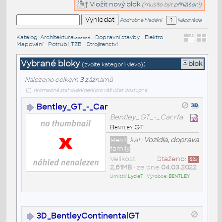
Vložit nový blok
(musíte být
přihlášeni
)
Podrobné hledání
Nápověda
Katalog
:
Architektura
•
Dopravní stavby
•
Elektro
•
/obecné
Mapování
•
Potrubí, TZB
•
Strojírenství
Vybrané bloky
:
blok
(zvolte kategorii vlevo)
Nalezeno celkem
3
záznamů
hromadné stahování není pro váš účet dostupné
Bentley_GT_-_Car
Bentley_GT_-_Car.rfa
Bentley GT
Revit
kat:
Vozidla, doprava
family
Velikost
Staženo:
62
x
2,61MB
• ze dne
04.03.2022
Umístil:
LydieT
• Výrobce:
BENTLEY
3D_BentleyContinentalGT