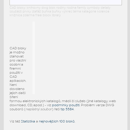
CAD bloky: knihovny dwg blok rodiny rodina family symboly detaily
součásti prvky stafáž buňka buňky výkres téma kategorie kolekce
knižnica zdarma free block library
CAD bloky
je možno
stahovat
pro vlastní
osobní a
firemní
použití v
CAD
aplikacích.
Není
dovoleno
jejich další
šíření
formou elektronických katalogů, médií či služeb (jiné katalogy, web
download, CD, apod.) - viz
podmínky použití
. Problém verze DWG
souborů (
neplatný soubor
) řeší
tip 5584
.
Viz též
Statistika
a
nejnovějších 100 bloků
.