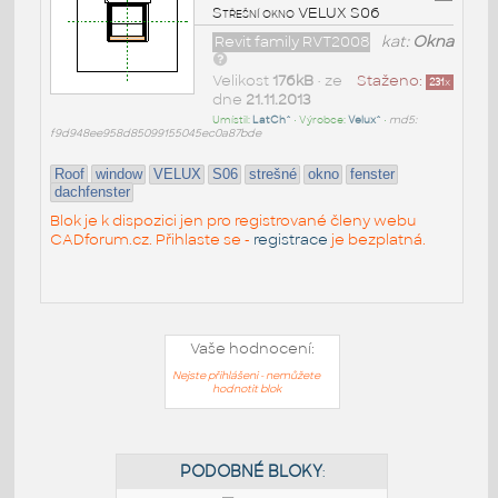
Střešní okno VELUX S06
Revit family RVT2008
kat:
Okna
Velikost
176kB
• ze
Staženo:
231
x
dne
21.11.2013
Umístil:
LatCh^
• Výrobce:
Velux^
•
md5:
f9d948ee958d85099155045ec0a87bde
Roof
window
VELUX
S06
strešné
okno
fenster
dachfenster
Blok je k dispozici jen pro registrované členy webu
CADforum.cz. Přihlaste se -
registrace
je bezplatná.
Vaše hodnocení:
Nejste přihlášeni - nemůžete
hodnotit blok