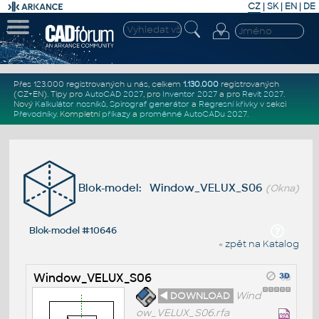
CZ
|
SK
|
EN
|
DE
Přes 123.000 registrovaných u nás, celkem
1.130.000
registrovaných
(CZ+EN)
. Tipy pro
AutoCAD 2027
, pro
Inventor 2027
a pro
Revit 2027
.
Nový
Kalkulátor nosníků
,
Spirograf generátor
a
Regresní křivky
v sekci
Převodníky
.
Kompletní
příkazy
a
proměnné AutoCADu 2027
.
Blok-model: Window_VELUX_S06
(Okna)
Blok-model #10646
« zpět na Katalog
Window_VELUX_S06
◄ DOWNLOAD
Wind
ow_VELUX_S06.rfa