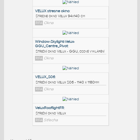
PODOBNÉ BLOKY
:
VELUX stresne okno
:
Stresne okno Velux 94x140 cm
RFA
Okna
Window-Skylight-Velux-
GGU_Centre_Pivot
:
Střešní okno Velux - GGU, osové vyklápění
RFA
Okna
VELUX_S06
: