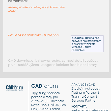
Komentáře:
Střešní okno Velux S06 - 1140 x 1180mm
Nejste přihlášeni - nelze připojit komentáře
bloků
RFA
Okna
VeluxRooflightFR
:
Střešní okno Velux
Dosud žádné komentáře - buďte první
Autodesk Revit
a další
RFA
Střecha
software pro projektanty
a architekty získáte
výhodně u firmy
ARKANCE
CAD download: knihovna rodina symbol detail součást
prvek stafáž výkres kategorie kolekce free block library
CAD
fórum
ARKANCE
(CAD
Studio) - Autodesk
Platinum Partner &
Tipy, triky, podpora,
Training Center &
pomoc a rady pro
Services Partner
AutoCAD, LT, Inventor,
Revit, Map, Civil 3D, 3ds
KONTAKT:
Max, Fusion, Forma,
webmaster.cz@arkance.w