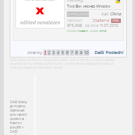
ow.dwg
Two Bay arched Window
DWG2000
kat:
Okna
Velikost
Staženo:
3785
x
975,3kB
• ze dne
11.07.2012
Umístil:
rwearn
• Autor:
cmd
stránky:
1
2
3
4
5
6
7
8
9
10
...
Další
Poslední
CAD bloky: knihovny dwg blok rodiny rodina family symboly detaily
součásti prvky stafáž buňka buňky výkres téma kategorie kolekce
knižnica zdarma free block library
CAD bloky
je možno
stahovat
pro vlastní
osobní a
firemní
použití v
CAD