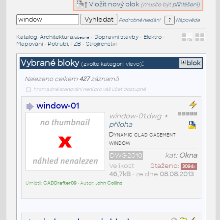
Vložit nový blok
(musíte být
přihlášeni
)
Podrobné hledání
Nápověda
Katalog
:
Architektura
•
Dopravní stavby
•
Elektro
•
/obecné
Mapování
•
Potrubí, TZB
•
Strojírenství
Vybrané bloky
:
blok
(zvolte kategorii vlevo)
Nalezeno celkem
427
záznamů
hromadné stahování není pro váš účet dostupné
window-01
window-01.dwg
+
příloha
Dynamic clad casement
window
DWG2010
kat:
Okna
Velikost
Staženo:
3094
x
46,7kB
• ze dne
08.08.2013
Umístil:
CADDrafter09
• Autor:
John Collins