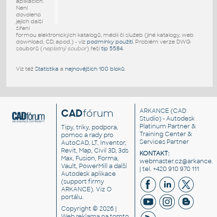
aplikacích.
Není
dovoleno
jejich další
šíření
formou elektronických katalogů, médií či služeb (jiné katalogy, web
download, CD, apod.) - viz
podmínky použití
. Problém verze DWG
souborů (
neplatný soubor
) řeší
tip 5584
.
Viz též
Statistika
a
nejnovějších 100 bloků
.
CAD
fórum
ARKANCE
(CAD
Studio) - Autodesk
Platinum Partner &
Tipy, triky, podpora,
Training Center &
pomoc a rady pro
Services Partner
AutoCAD, LT, Inventor,
Revit, Map, Civil 3D, 3ds
KONTAKT:
Max, Fusion, Forma,
webmaster.cz@arkance.w
Vault, PowerMill a další
| tel. +420 910 970 111
Autodesk aplikace
(support firmy
ARKANCE). Viz
O
portálu
.
Copyright © 2026 |
Web reklama
na tomto