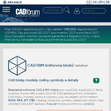
CZ
|
SK
|
EN
|
DE
Přes 123.000 registrovaných u nás, celkem
1.130.000
registrovaných
(CZ+EN)
. Tipy pro
AutoCAD 2027
, pro
Inventor 2027
a pro
Revit 2027
.
Nový
Kalkulátor nosníků
,
Spirograf generátor
a
Regresní křivky
v sekci
Převodníky
.
Kompletní
příkazy
a
proměnné AutoCADu 2027
.
CAD/BIM knihovna bloků
"window"
?
CAD bloky, modely, rodiny, symboly a detaily
Bezplatná knihovna CAD a BIM bloků
pro AutoCAD, AutoCAD LT, Revit,
Inventor, Fusion 360 a další 2D a 3D CAD aplikace firmy Autodesk.
CAD bloky, modely, rodiny a soubory jsou ke stažení ve formátech
DWG
,
RFA
,
IPT
,
F3D
. Katalog slouží pro výměnu užitečných bloků mezi
uživateli CAD a BIM aplikací.
Populární
bloky a knihovny
výrobců
.