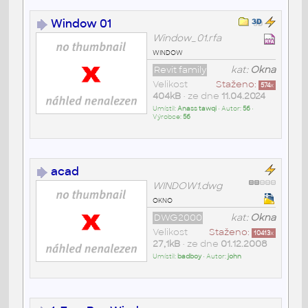
Window 01
Window_01.rfa
window
Revit family
kat:
Okna
Velikost
Staženo:
574
x
404kB
• ze dne
11.04.2024
Umístil:
Anass tawqi
• Autor:
56
•
Výrobce:
56
acad
WINDOW1.dwg
okno
DWG2000
kat:
Okna
Velikost
Staženo:
10413
x
27,1kB
• ze dne
01.12.2008
Umístil:
badboy
• Autor:
john