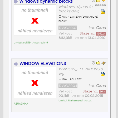
windows dynamic blocks
windows_dynamic_
blocks.dwg
Okna - extrémní dynamické
bloky
DWG2007
kat:
Okna
Velikost
Staženo:
19622
x
862,3kB
• ze dne
13.04.2010
Umístil:
suki19
• Autor:
suki19
WINDOW ELEVATIONS
WINDOW_ELEVATIONS.d
wg
Okna - pohledy
DWG2004
kat:
Okna
Velikost
Staženo:
961
x
90,1kB
• ze dne
09.02.2015
Umístil:
ktahameed
• Autor:
ABUASHIKA