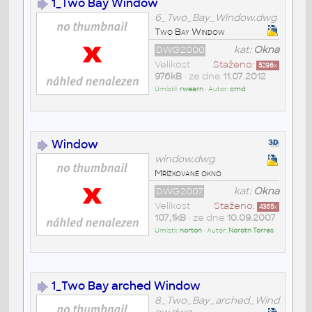
1_Two Bay Window
6_Two_Bay_Window.dwg
Two Bay Window
DWG2000
kat:
Okna
Velikost
Staženo:
5296
x
976kB
• ze dne
11.07.2012
Umístil:
rwearn
• Autor:
cmd
Window
window.dwg
Mřížkované okno
DWG2007
kat:
Okna
Velikost
Staženo:
4365
x
107,1kB
• ze dne
10.09.2007
Umístil:
norton
• Autor:
Norotn Torres
1_Two Bay arched Window
8_Two_Bay_arched_Wind