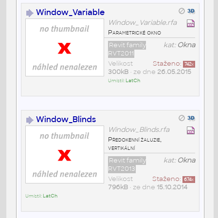
Window_Variable
Window_Variable.rfa
Parametrické okno
Revit family
kat:
Okna
RVT2011
Velikost
Staženo:
742
x
300kB
• ze dne
26.05.2015
Umístil:
LatCh
Window_Blinds
Window_Blinds.rfa
Předokenní žaluzie,
vertikální
Revit family
kat:
Okna
RVT2013
Velikost
Staženo:
674
x
796kB
• ze dne
15.10.2014
Umístil:
LatCh