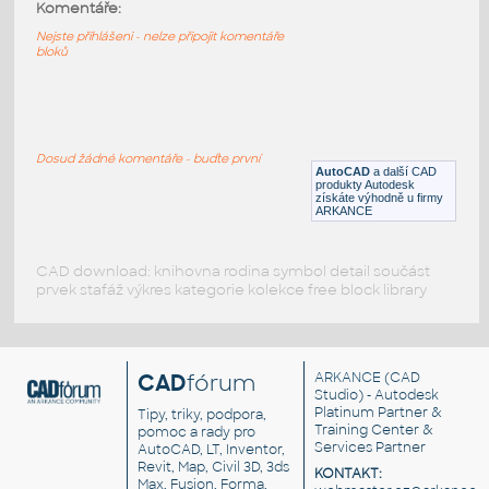
Liebherr LTM 1350 crane autoCAD block
:
Komentáře:
Jeřáb Liebherr LTM 1350
Nejste přihlášeni - nelze připojit komentáře
bloků
DWG
Průmyslová
Liebherr LTM 1090 crane autoCAD block
:
Jeřáb Liebherr LTM 1090
Dosud žádné komentáře - buďte první
AutoCAD
a další CAD
DWG
Průmyslová
produkty Autodesk
získáte výhodně u firmy
ARKANCE
CAD download: knihovna rodina symbol detail součást
prvek stafáž výkres kategorie kolekce free block library
CAD
fórum
ARKANCE
(CAD
Studio) - Autodesk
Platinum Partner &
Tipy, triky, podpora,
Training Center &
pomoc a rady pro
Services Partner
AutoCAD, LT, Inventor,
Revit, Map, Civil 3D, 3ds
KONTAKT:
Max, Fusion, Forma,