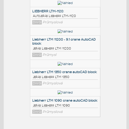
PODOBNÉ BLOKY
:
LIEBHERR LTM-1120
:
Autojeřáb Liebherr LTM-1120
DWG
Průmyslová
Liebherr LTM 11200 - 9.1 crane AutoCAD
block
:
Jeřáb Liebherr LTM 11200
DWG
Průmysl