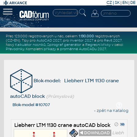
CZ
|
SK
|
EN
|
DE
Přes 123.000 registrovaných u nás, celkem
1.130.000
registrovaných
(CZ+EN)
. Tipy pro
AutoCAD 2027
, pro
Inventor 2027
a pro
Revit 2027
.
Nový
Kalkulátor nosníků
,
Spirograf generátor
a
Regresní křivky
v sekci
Převodníky
.
Kompletní
příkazy
a
proměnné AutoCADu 2027
.
Blok-model: Liebherr LTM 1130 crane
autoCAD block
(Průmyslová)
Blok-model #10707
« zpět na Katalog
Liebherr LTM 1130 crane autoCAD block
◄ DOWNLOAD
Liebh