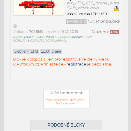
err_LTM_1130_crane_auto
CAD_block.dwg
Jeřáb Liebherr LTM 1130
DWG2010
kat:
Průmyslová
Velikost
761,5kB
• ze dne
19.12.2013
Staženo:
4766
x
Umístil:
yves57^
• Autor:
YVES57
• Výrobce:
Liebherr^
•
md5:
5003a324816269e236f40309af991a0b
Liebherr
LTM
1130
crane
Blok je k dispozici jen pro registrované členy webu
CADforum.cz. Přihlaste se -
registrace
je bezplatná.
Vaše hodnocení:
Nejste přihlášeni - nemůžete
hodnotit blok