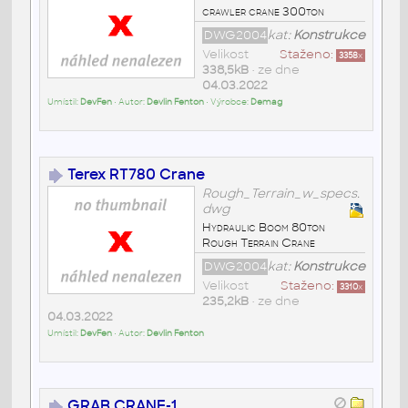
crawler crane 300ton
DWG2004
kat:
Konstrukce
Velikost
Staženo:
3358
x
338,5kB
• ze dne
04.03.2022
Umístil:
DevFen
• Autor:
Devlin Fenton
• Výrobce:
Demag
Terex RT780 Crane
Rough_Terrain_w_specs.
dwg
Hydraulic Boom 80ton
Rough Terrain Crane
DWG2004
kat:
Konstrukce
Velikost
Staženo:
3310
x
235,2kB
• ze dne
04.03.2022
Umístil:
DevFen
• Autor:
Devlin Fenton
GRAB CRANE-1