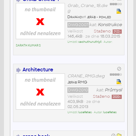
Grab_Crane_18.dw
g
Drapákový jeřáb - pohled
DWG2007
kat:
Konstrukce
Velikost
Staženo:
2122
x
146,4kB
• ze dne
18.03.2015
Umístil:
sachuthuruthiyil
• Autor:
SARATH KUMAR S
Architecture
CRANE_RMG.dwg
Jeřáb RMG
DWG2010
kat:
Průmysl
Velikost
Staženo:
2020
x
403,9kB
• ze dne
02.05.2013
Umístil:
lucefetes
• Autor:
lucefetes