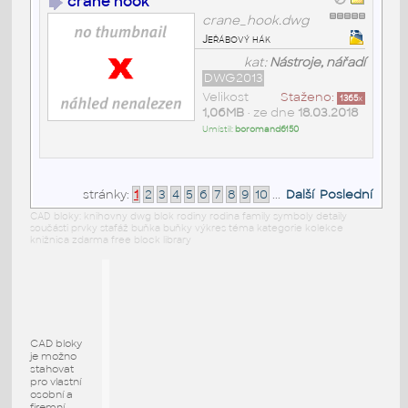
crane hook
crane_hook.dwg
Jeřábový hák
kat:
Nástroje, nářadí
DWG2013
Velikost
Staženo:
1365
x
1,06MB
• ze dne
18.03.2018
Umístil:
boromand6150
stránky:
1
2
3
4
5
6
7
8
9
10
...
Další
Poslední
CAD bloky: knihovny dwg blok rodiny rodina family symboly detaily
součásti prvky stafáž buňka buňky výkres téma kategorie kolekce
knižnica zdarma free block library
CAD bloky
je možno
stahovat
pro vlastní
osobní a
firemní