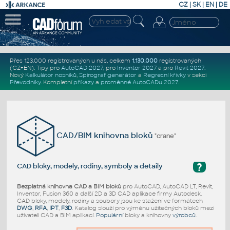
CZ
|
SK
|
EN
|
DE
Přes 123.000 registrovaných u nás, celkem
1.130.000
registrovaných
(CZ+EN)
. Tipy pro
AutoCAD 2027
, pro
Inventor 2027
a pro
Revit 2027
.
Nový
Kalkulátor nosníků
,
Spirograf generátor
a
Regresní křivky
v sekci
Převodníky
.
Kompletní
příkazy
a
proměnné AutoCADu 2027
.
CAD/BIM knihovna bloků
"crane"
?
CAD bloky, modely, rodiny, symboly a detaily
Bezplatná knihovna CAD a BIM bloků
pro AutoCAD, AutoCAD LT, Revit,
Inventor, Fusion 360 a další 2D a 3D CAD aplikace firmy Autodesk.
CAD bloky, modely, rodiny a soubory jsou ke stažení ve formátech
DWG
,
RFA
,
IPT
,
F3D
. Katalog slouží pro výměnu užitečných bloků mezi
uživateli CAD a BIM aplikací.
Populární
bloky a knihovny
výrobců
.