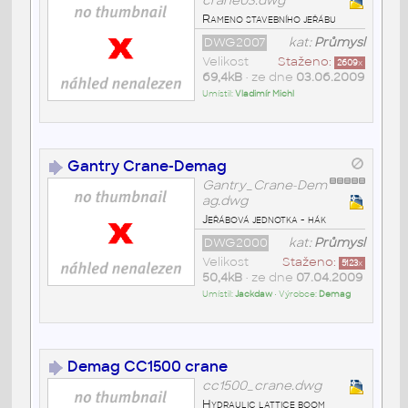
crane03.dwg
Rameno stavebního jeřábu
DWG2007
kat:
Průmysl
Velikost
Staženo:
2609
x
69,4kB
• ze dne
03.06.2009
Umístil:
Vladimír Michl
Gantry Crane-Demag
Gantry_Crane-Dem
ag.dwg
Jeřábová jednotka - hák
DWG2000
kat:
Průmysl
Velikost
Staženo:
5123
x
50,4kB
• ze dne
07.04.2009
Umístil:
Jackdaw
• Výrobce:
Demag
Demag CC1500 crane
cc1500_crane.dwg
Hydraulic lattice boom