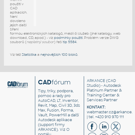
použití v
CAD
aplikacích.
Není
dovoleno
jejich další
šíření
formou elektronických katalogů, médií či služeb (jiné katalogy, web
download, CD, apod.) - viz
podmínky použití
. Problém verze DWG
souborů (
neplatný soubor
) řeší
tip 5584
.
Viz též
Statistika
a
nejnovějších 100 bloků
.
CAD
fórum
ARKANCE
(CAD
Studio) - Autodesk
Platinum Partner &
Tipy, triky, podpora,
Training Center &
pomoc a rady pro
Services Partner
AutoCAD, LT, Inventor,
Revit, Map, Civil 3D, 3ds
KONTAKT:
Max, Fusion, Forma,
webmaster.cz@arkance.w
Vault, PowerMill a další
| tel. +420 910 970 111
Autodesk aplikace
(support firmy
ARKANCE). Viz
O
portálu
.