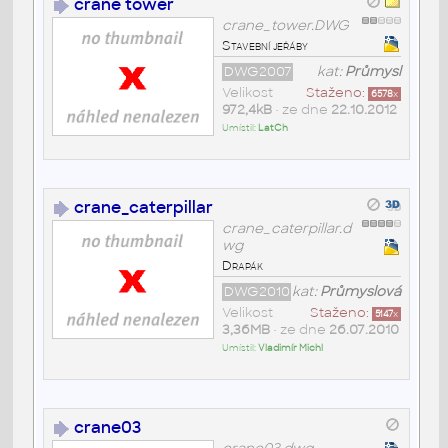
crane tower
crane_tower.DWG
Stavební jeřáby
DWG2007
kat:
Průmysl
Velikost
Staženo:
6578
x
972,4kB
• ze dne
22.10.2012
Umístil:
LatCh
crane_caterpillar
crane_caterpillar.d
wg
Drapák
DWG2010
kat:
Průmyslová
Velikost
Staženo:
5147
x
3,36MB
• ze dne
26.07.2010
Umístil:
Vladimír Michl
crane03