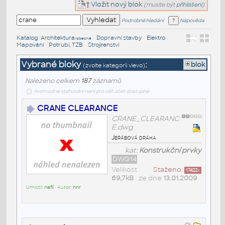
Vložit nový blok
(musíte být
přihlášeni
)
Podrobné hledání
Nápověda
Katalog
:
Architektura
•
Dopravní stavby
•
Elektro
•
/obecné
Mapování
•
Potrubí, TZB
•
Strojírenství
Vybrané bloky
:
blok
(zvolte kategorii vlevo)
Nalezeno celkem
187
záznamů
hromadné stahování není pro váš účet dostupné
CRANE CLEARANCE
CRANE_CLEARANC
E.dwg
Jeřábová dráha
kat:
Konstrukční prvky
DWG14
Velikost
Staženo:
17422
x
69,7kB
• ze dne
13.01.2009
Umístil:
nafil
• Autor:
nnr