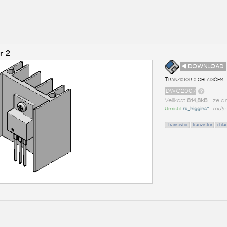
r 2
◄ DOWNLOAD
Tranzistor s chladičem
DWG2007
Velikost
814,8kB
• ze d
Umístil:
rs_higgins^
•
md5:
Transistor
tranzistor
chla