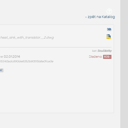
« zpět na Katalog
heat_sink_with_transistor__2.dwg
kat:
Součástky
ne
02.01.2014
Staženo:
609
x
 15340adc890de6052b90515b8e0fca0e
dič