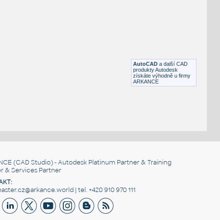
zdre TO39, názov tranzistora editovateľný cez úpravu textu reliéfu, kolektor spojený
y
stové pouzdro
y
AutoCAD
a další CAD
produkty Autodesk
získáte výhodně u firmy
ARKANCE
NCE
(CAD Studio) - Autodesk Platinum Partner & Training
r & Services Partner
AKT:
ster.cz@arkance.world | tel. +420 910 970 111