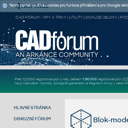
Tento portál využívá cookies pro funkce přihlášení a pro Google rek
CAD FÓRUM - TIPY A TRIKY | UTILITY | DISKUZE | BLOKY |
Přes 123.000 registrovaných u nás, celkem
1.130.000
registrovaných (C
Nový
Kalkulátor nosníků
,
Spirograf generátor
a
Regresní křivky
v sekci
P
HLAVNÍ STRÁNKA
Blok-model
DISKUZNÍ FÓRUM