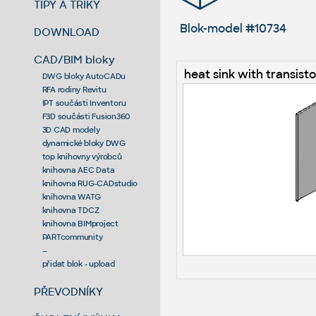
TIPY A TRIKY
Blok-model #10734
DOWNLOAD
CAD/BIM bloky
heat sink with transisto
DWG bloky AutoCADu
RFA rodiny Revitu
IPT součásti Inventoru
F3D součásti Fusion360
3D CAD modely
dynamické bloky DWG
top knihovny výrobců
knihovna AEC Data
knihovna RUG-CADstudio
knihovna WATG
knihovna TDCZ
knihovna BIMproject
PARTcommunity
--
přidat blok - upload
PŘEVODNÍKY