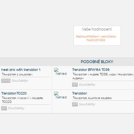
Vaše hodnocení:
Nejste přihlášeni - nemůžete
hodnotit blok
PODOB
heat sink with transistor 1
:
Tranzistor B