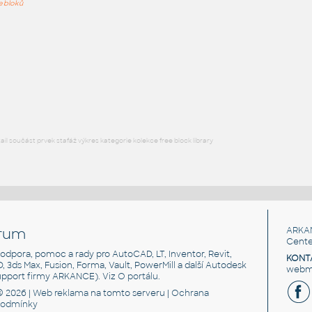
Tranzistor s chladičem
Tranzistor v pu
ře bloků
puzdrom
DWG
Součástky
IPT
Součástk
Transistor-TO220
:
Transistor
:
Tranzistor výkonový v pouzdře
Tranzistor, pla
TO220
IPT
Součástk
IPT
Součástky
l součást prvek stafáž výkres kategorie kolekce free block library
rum
ARKA
Cente
, podpora, pomoc a rady pro AutoCAD, LT, Inventor, Revit,
KONT
3D, 3ds Max, Fusion, Forma, Vault, PowerMill a další Autodesk
webma
support firmy ARKANCE). Viz
O portálu
.
© 2026 |
Web reklama
na tomto serveru |
Ochrana
podmínky