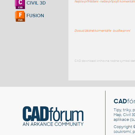
Nejste přihlášeni - nelze připojit komentá
CIVIL 3D
FUSION
Dosud žádné komentáře - buďte první
CAD download: knihovna rodina symbol detai
CAD
fó
Tipy, triky
Map, Civil 
aplikace (
Copyright 
soukromí, 