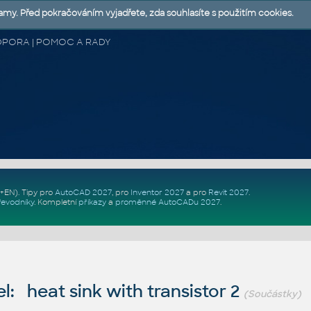
lamy. Před pokračováním vyjadřete, zda souhlasíte s použitím cookies.
 PODPORA | POMOC A RADY
Z+EN)
. Tipy pro
AutoCAD 2027
, pro
Inventor 2027
a pro
Revit 2027
.
řevodníky
.
Kompletní
příkazy
a
proměnné AutoCADu 2027
.
: heat sink with transistor 2
(Součástky)