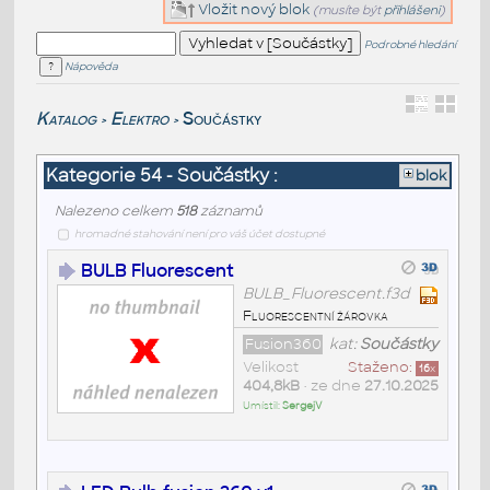
Vložit nový blok
(musíte být
přihlášeni
)
Podrobné hledání
Nápověda
Katalog
Elektro
Součástky
>
>
Kategorie 54 - Součástky :
blok
Nalezeno celkem
518
záznamů
hromadné stahování není pro váš účet dostupné
BULB Fluorescent
BULB_Fluorescent.f3d
Fluorescentní žárovka
Fusion360
kat:
Součástky
Velikost
Staženo:
16
x
404,8kB
• ze dne
27.10.2025
Umístil:
SergejV