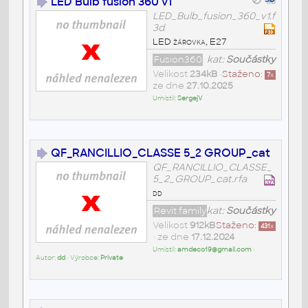
LED Bulb fusion 360 v1
LED_Bulb_fusion_360_v1.f
3d
LED žárovka, E27
Fusion360
kat:
Součástky
Velikost
234kB
•
Staženo:
7
x
ze dne
27.10.2025
Umístil:
SergejV
QF_RANCILLIO_CLASSE 5_2 GROUP_cat
QF_RANCILLIO_CLASSE_
5_2_GROUP_cat.rfa
dd
Revit family
kat:
Součástky
Velikost
912kB
Staženo:
431
x
• ze dne
17.12.2024
Umístil:
amdeco19@gmail.com
•
Autor:
dd
• Výrobce:
Private