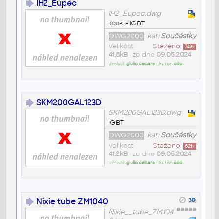
IH2_Eupec
IH2_Eupec.dwg
double IGBT
DWG2000
kat:
Součástky
Velikost
Staženo:
749
x
41,8kB
• ze dne
09.05.2024
Umístil:
giulio cesare
• Autor:
ddc
SKM200GAL123D
SKM200GAL123D.dwg
IGBT
DWG2000
kat:
Součástky
Velikost
Staženo:
621
x
41,2kB
• ze dne
09.05.2024
Umístil:
giulio cesare
• Autor:
ddc
Nixie tube ZM1040
Nixie__tube_ZM104