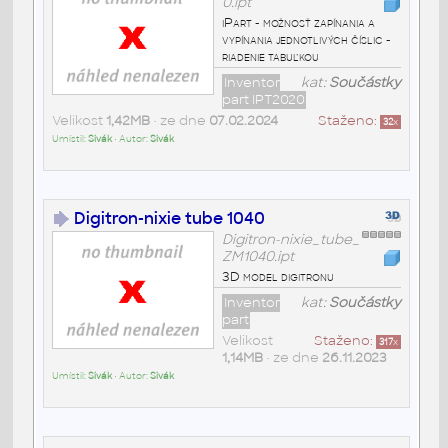
0.ipt
iPart - možnosť zapínania a
vypínania jednotlivých číslic -
riadenie tabuľkou
Inventor
kat:
Součástky
part IPT2020
Velikost
1,42MB
• ze dne
07.02.2024
Staženo:
32
x
Umístil:
Sivák
• Autor:
Sivák
Digitron-nixie tube 1040
Digitron-nixie_tube_
ZM1040.ipt
3D model digitronu
Inventor
kat:
Součástky
part
Velikost
Staženo:
317
x
1,14MB
• ze dne
26.11.2023
Umístil:
Sivák
• Autor:
Sivák