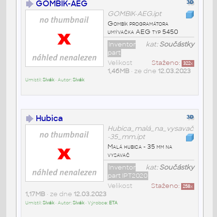
GOMBIK-AEG
GOMBIK-AEG.ipt
Gombík programátora
umývačka AEG typ 5450
Inventor
kat:
Součástky
part
Velikost
Staženo:
322
x
1,46MB
• ze dne
12.03.2023
Umístil:
Sivák
• Autor:
Sivák
Hubica
Hubica_malá_na_vysavač
-35_mm.ipt
Malá hubica - 35 mm na
vysavač
Inventor
kat:
Součástky
part IPT2020
Velikost
Staženo:
258
x
1,17MB
• ze dne
12.03.2023
Umístil:
Sivák
• Autor:
Sivák
• Výrobce:
ETA