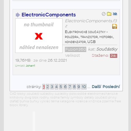
ElectronicComponents
ElectronicComponents.f3
z
Elektronické součástky -
pouzdra, tranzistor, motorek,
kondenzátor, USB
Fusion360
kat:
Součástky
Velikost
Staženo:
214
x
19,76MB
• ze dne
26.12.2021
Umístil:
Johan1
stránky:
1
2
3
4
5
6
7
8
9
10
...
Další
Poslední
CAD bloky: součásti súčiastky suciastky polovodiče elektromechanické
knihovny dwg blok rodiny rodina family symboly detaily součásti prvky
stafáž buňka buňky výkres téma kategorie kolekce knižnica zdarma free
block library