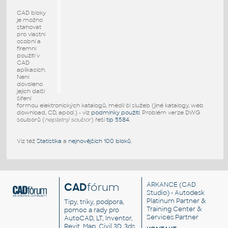
CAD bloky
je možno
stahovat
pro vlastní
osobní a
firemní
použití v
CAD
aplikacích.
Není
dovoleno
jejich další
šíření
formou elektronických katalogů, médií či služeb (jiné katalogy, web
download, CD, apod.) - viz
podmínky použití
. Problém verze DWG
souborů (
neplatný soubor
) řeší
tip 5584
.
Viz též
Statistika
a
nejnovějších 100 bloků
.
CAD
fórum
ARKANCE
(CAD
Studio) - Autodesk
Platinum Partner &
Tipy, triky, podpora,
Training Center &
pomoc a rady pro
Services Partner
AutoCAD, LT, Inventor,
Revit, Map, Civil 3D, 3ds