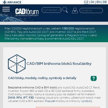
CZ
|
SK
|
EN
|
DE
Přes 123.000 registrovaných u nás, celkem
1.130.000
registrovaných
(CZ+EN)
. Tipy pro
AutoCAD 2027
, pro
Inventor 2027
a pro
Revit 2027
.
Nový
Kalkulátor nosníků
,
Spirograf generátor
a
Regresní křivky
v sekci
Převodníky
.
Kompletní
příkazy
a
proměnné AutoCADu 2027
.
CAD/BIM knihovna bloků Součástky
?
CAD bloky, modely, rodiny, symboly a detaily
Bezplatná knihovna CAD a BIM bloků
pro AutoCAD, AutoCAD LT, Revit,
Inventor, Fusion 360 a další 2D a 3D CAD aplikace firmy Autodesk.
CAD bloky, modely, rodiny a soubory jsou ke stažení ve formátech
DWG
,
RFA
,
IPT
,
F3D
. Katalog slouží pro výměnu užitečných bloků mezi
uživateli CAD a BIM aplikací.
Populární
bloky a knihovny
výrobců
.