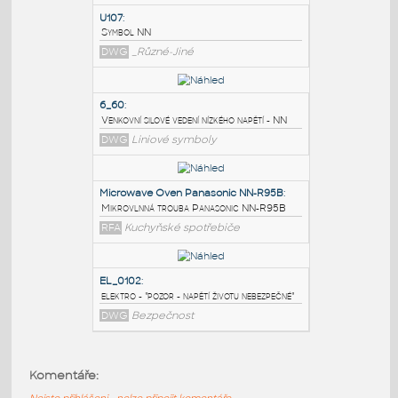
PODOBNÉ BLOKY
:
U107
:
Symbol NN
DWG
_Různé-Jiné
6_60
:
Venkovní silové vedení nízkého napětí - NN
DWG
Liniové symboly
Microwave Oven Panasonic NN-R95B
:
Komentáře:
Mikrovlnná trouba Panasonic NN-R95B
Nejste přihlášeni - nelze připojit komentáře