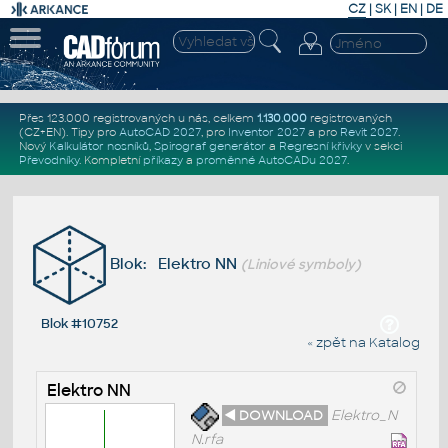
CZ
|
SK
|
EN
|
DE
Přes 123.000 registrovaných u nás, celkem
1.130.000
registrovaných
(CZ+EN)
. Tipy pro
AutoCAD 2027
, pro
Inventor 2027
a pro
Revit 2027
.
Nový
Kalkulátor nosníků
,
Spirograf generátor
a
Regresní křivky
v sekci
Převodníky
.
Kompletní
příkazy
a
proměnné AutoCADu 2027
.
Blok: Elektro NN
(Liniové symboly)
Blok #10752
« zpět na Katalog
Elektro NN
◄ DOWNLOAD
Elektro_N
N.rfa