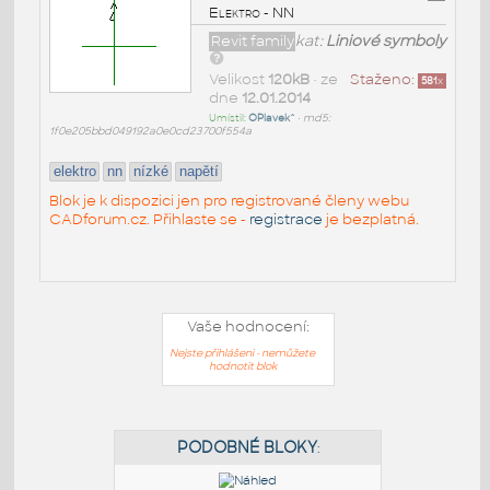
Elektro - NN
Revit family
kat:
Liniové symboly
Velikost
120kB
• ze
Staženo:
581
x
dne
12.01.2014
Umístil:
OPlavek^
•
md5:
1f0e205bbd049192a0e0cd23700f554a
elektro
nn
nízké
napětí
Blok je k dispozici jen pro registrované členy webu
CADforum.cz. Přihlaste se -
registrace
je bezplatná.
Vaše hodnocení:
Nejste přihlášeni - nemůžete
hodnotit blok