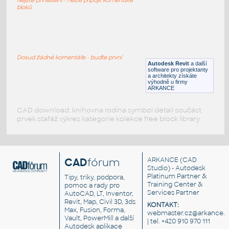
RFA
Kuchyňské spotřebiče
bloků
EL_0102
:
elektro - "pozor - napětí životu nebezpečné"
Dosud žádné komentáře - buďte první
Autodesk Revit
a další
DWG
Bezpečnost
software pro projektanty
a architekty získáte
výhodně u firmy
ARKANCE
CAD download: knihovna rodina symbol detail součást
prvek stafáž výkres kategorie kolekce free block library
CAD
fórum
ARKANCE
(CAD
Studio) - Autodesk
Platinum Partner &
Tipy, triky, podpora,
Training Center &
pomoc a rady pro
Services Partner
AutoCAD, LT, Inventor,
Revit, Map, Civil 3D, 3ds
KONTAKT:
Max, Fusion, Forma,
webmaster.cz@arkance.w
Vault, PowerMill a další
| tel. +420 910 970 111
Autodesk aplikace