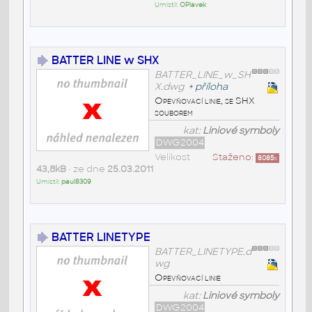
Umístil:
OPlavek
BATTER LINE w SHX
BATTER_LINE_w_SH
X.dwg
+
příloha
Opevňovací linie, se SHX
souborem
kat:
Liniové symboly
DWG2004
Velikost
Staženo:
8085
x
43,8kB
• ze dne
25.03.2011
Umístil:
paul8309
BATTER LINETYPE
BATTER_LINETYPE.d
wg
Opevňovací linie
kat:
Liniové symboly
DWG2004