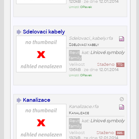
120kB
• ze dne
12.01.2014
Umístil:
OPlavek
Sdelovaci kabely
Sdelovaci_kabely.rfa
Sdělovací kabely
Revit
kat:
Liniové symboly
family
Velikost
Staženo:
772
x
136kB
• ze dne
12.01.2014
Umístil:
OPlavek
Kanalizace
Kanalizace.rfa
Kanalizace
Revit
kat:
Liniové symboly
family
Velikost
Staženo:
398
x
132kB
• ze dne
12.01.2014