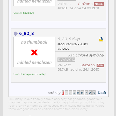
Velikost
Staženo:
10383
x
41,1kB
• ze dne
24.03.2011
Umístil:
paul8309
6_80_8
6_80_8.dwg
produktovod - mletý
vápenec
kat:
Liniové symboly
DWG2010
Velikost
Staženo:
649
x
81,7kB
• ze dne
24.11.2010
Umístil:
artap
• Autor:
artap
stránky:
1
2
3
4
5
6
7
8
9
Další
CAD bloky: liniové značky čarové čáry typy čar geodézie geodetické
mapové mapovanie geodézia značky mapy knihovny dwg blok rodiny
rodina family symboly detaily součásti prvky stafáž buňka buňky výkres
téma kategorie kolekce knižnica zdarma free block library