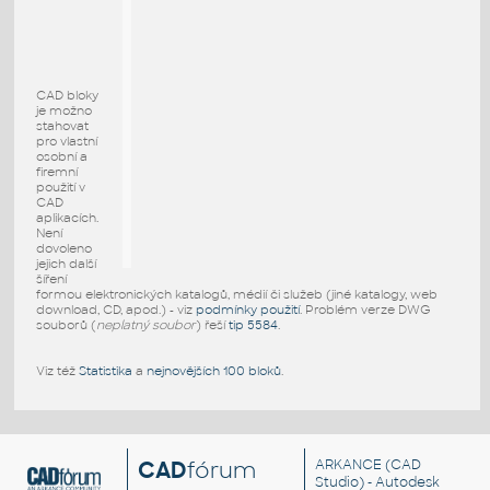
CAD bloky
je možno
stahovat
pro vlastní
osobní a
firemní
použití v
CAD
aplikacích.
Není
dovoleno
jejich další
šíření
formou elektronických katalogů, médií či služeb (jiné katalogy, web
download, CD, apod.) - viz
podmínky použití
. Problém verze DWG
souborů (
neplatný soubor
) řeší
tip 5584
.
Viz též
Statistika
a
nejnovějších 100 bloků
.
CAD
fórum
ARKANCE
(CAD
Studio) - Autodesk