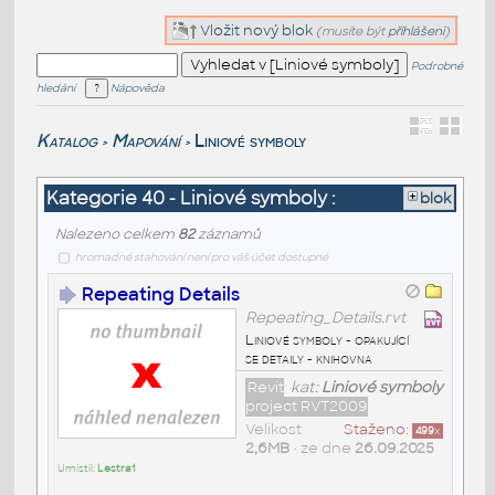
Vložit nový blok
(musíte být
přihlášeni
)
Podrobné
hledání
Nápověda
Katalog
Mapování
Liniové symboly
>
>
Kategorie 40 - Liniové symboly :
blok
Nalezeno celkem
82
záznamů
hromadné stahování není pro váš účet dostupné
Repeating Details
Repeating_Details.rvt
Liniové symboly - opakující
se detaily - knihovna
Revit
kat:
Liniové symboly
project RVT2009
Velikost
Staženo:
499
x
2,6MB
• ze dne
26.09.2025
Umístil:
Lestra1