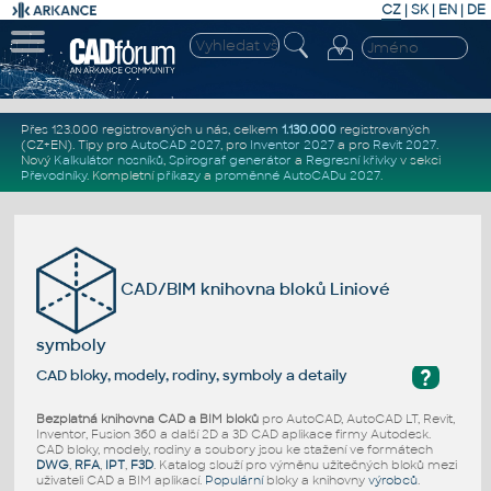
CZ
|
SK
|
EN
|
DE
Přes 123.000 registrovaných u nás, celkem
1.130.000
registrovaných
(CZ+EN)
. Tipy pro
AutoCAD 2027
, pro
Inventor 2027
a pro
Revit 2027
.
Nový
Kalkulátor nosníků
,
Spirograf generátor
a
Regresní křivky
v sekci
Převodníky
.
Kompletní
příkazy
a
proměnné AutoCADu 2027
.
CAD/BIM knihovna bloků Liniové
symboly
?
CAD bloky, modely, rodiny, symboly a detaily
Bezplatná knihovna CAD a BIM bloků
pro AutoCAD, AutoCAD LT, Revit,
Inventor, Fusion 360 a další 2D a 3D CAD aplikace firmy Autodesk.
CAD bloky, modely, rodiny a soubory jsou ke stažení ve formátech
DWG
,
RFA
,
IPT
,
F3D
. Katalog slouží pro výměnu užitečných bloků mezi
uživateli CAD a BIM aplikací.
Populární
bloky a knihovny
výrobců
.