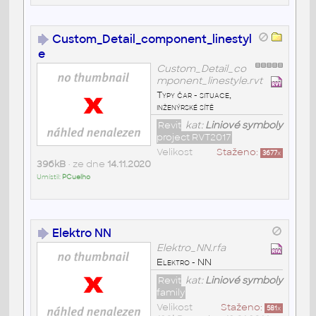
Custom_Detail_component_linestyl
e
Custom_Detail_co
mponent_linestyle.rvt
Typy čar - situace,
inženýrské sítě
Revit
kat:
Liniové symboly
project RVT2017
Velikost
Staženo:
3677
x
396kB
• ze dne
14.11.2020
Umístil:
PCuelho
Elektro NN
Elektro_NN.rfa
Elektro - NN
Revit
kat:
Liniové symboly
family
Velikost
Staženo:
581
x