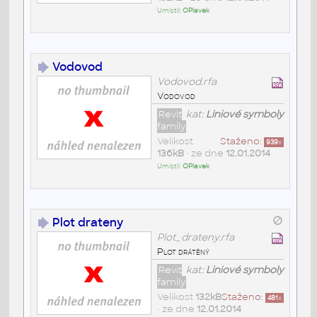
Umístil:
OPlavek
Vodovod
Vodovod.rfa
Vodovod
Revit
kat:
Liniové symboly
family
Velikost
Staženo:
939
x
136kB
• ze dne
12.01.2014
Umístil:
OPlavek
Plot drateny
Plot_drateny.rfa
Plot drátěný
Revit
kat:
Liniové symboly
family
Velikost
132kB
Staženo:
481
x
• ze dne
12.01.2014