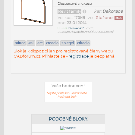
Obloukové zrcadlo
Revit family
kat:
Dekorace
Velikost
176kB
• ze
Staženo:
560
x
dne
23.01.2014
Umístil:
Filomena1^
•
md5:
22391ea2b48d5b12ccdd291e313408ef
mirror
wall
arc
zrcadlo
spiegel
zrkadlo
Blok je k dispozici jen pro registrované členy webu
CADforum.cz. Přihlaste se -
registrace
je bezplatná.
Vaše hodnocení:
Nejste přihlášeni - nemůžete
hodnotit blok