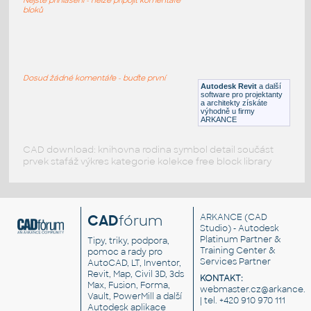
bloků
Zrcadlo
:
Zrcadlo - dle ČSN 01 3420: Výkresy
pozemních staveb
Dosud žádné komentáře - buďte první
Autodesk Revit
a další
DWG
Zařizovací předměty
software pro projektanty
a architekty získáte
výhodně u firmy
ARKANCE
CAD download: knihovna rodina symbol detail součást
prvek stafáž výkres kategorie kolekce free block library
CAD
fórum
ARKANCE
(CAD
Studio) - Autodesk
Platinum Partner &
Tipy, triky, podpora,
Training Center &
pomoc a rady pro
Services Partner
AutoCAD, LT, Inventor,
Revit, Map, Civil 3D, 3ds
KONTAKT:
Max, Fusion, Forma,
webmaster.cz@arkance.w
Vault, PowerMill a další
| tel. +420 910 970 111
Autodesk aplikace