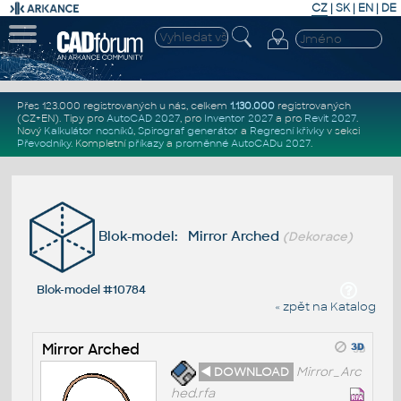
CZ
|
SK
|
EN
|
DE
Přes 123.000 registrovaných u nás, celkem
1.130.000
registrovaných
(CZ+EN)
. Tipy pro
AutoCAD 2027
, pro
Inventor 2027
a pro
Revit 2027
.
Nový
Kalkulátor nosníků
,
Spirograf generátor
a
Regresní křivky
v sekci
Převodníky
.
Kompletní
příkazy
a
proměnné AutoCADu 2027
.
Blok-model: Mirror Arched
(Dekorace)
Blok-model #10784
« zpět na Katalog
Mirror Arched
◄ DOWNLOAD
Mirror_Arc
hed.rfa