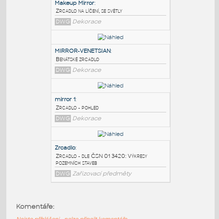
PODOBNÉ BLOKY
:
Makeup Mirror
:
Zrcadlo na líčení, se světly
DWG
Dekorace
MIRROR-VENETSIAN
:
Benátské zrcadlo
DWG
Dekorace
mirror 1
:
Zrcadlo - pohled
Komentáře:
DWG
Dekorace
Nejste přihlášeni - nelze připojit komentáře