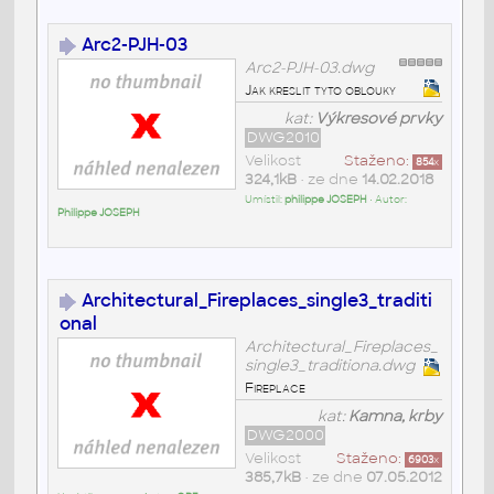
Arc2-PJH-03
Arc2-PJH-03.dwg
Jak kreslit tyto oblouky
kat:
Výkresové prvky
DWG2010
Velikost
Staženo:
854
x
324,1kB
• ze dne
14.02.2018
Umístil:
philippe JOSEPH
• Autor:
Philippe JOSEPH
Architectural_Fireplaces_single3_traditi
onal
Architectural_Fireplaces_
single3_traditiona.dwg
Fireplace
kat:
Kamna, krby
DWG2000
Velikost
Staženo:
6903
x
385,7kB
• ze dne
07.05.2012