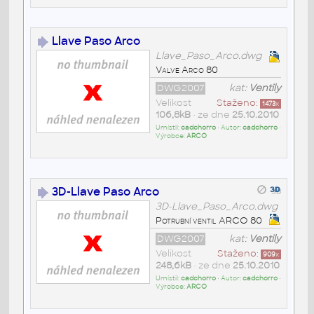
Llave Paso Arco
Llave_Paso_Arco.dwg
Valve Arco 80
DWG2007
kat:
Ventily
Velikost
Staženo:
1473
x
106,8kB
• ze dne
25.10.2010
Umístil:
cadchorro
• Autor:
cadchorro
•
Výrobce:
ARCO
3D-Llave Paso Arco
3D-Llave_Paso_Arco.dwg
Potrubní ventil ARCO 80
DWG2007
kat:
Ventily
Velikost
Staženo:
909
x
248,6kB
• ze dne
25.10.2010
Umístil:
cadchorro
• Autor:
cadchorro
•
Výrobce:
ARCO