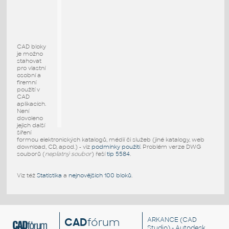
CAD bloky
je možno
stahovat
pro vlastní
osobní a
firemní
použití v
CAD
aplikacích.
Není
dovoleno
jejich další
šíření
formou elektronických katalogů, médií či služeb (jiné katalogy, web
download, CD, apod.) - viz
podmínky použití
. Problém verze DWG
souborů (
neplatný soubor
) řeší
tip 5584
.
Viz též
Statistika
a
nejnovějších 100 bloků
.
CAD
fórum
ARKANCE
(CAD
Studio) - Autodesk