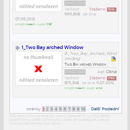
DWG2000
Velikost
Staženo:
5019
x
665,6kB
• ze dne
07.05.2012
Umístil:
rwearn
• Autor:
CBF
1_Two Bay arched Window
8_Two_Bay_arched_Wind
ow.dwg
Two Bay arched Window
DWG2000
kat:
Okna
Velikost
Staženo:
3783
x
975,3kB
• ze dne
11.07.2012
Umístil:
rwearn
• Autor:
cmd
stránky:
1
2
3
4
5
6
7
8
9
10
...
Další
Poslední
CAD bloky: knihovny dwg blok rodiny rodina family symboly detaily
součásti prvky stafáž buňka buňky výkres téma kategorie kolekce
knižnica zdarma free block library