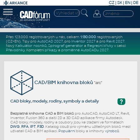
CZ
|
SK
|
EN
|
DE
Přes 123.000 registrovaných u nás, celkem
1.130.000
registrovaných
(CZ+EN)
. Tipy pro
AutoCAD 2027
, pro
Inventor 2027
a pro
Revit 2027
.
Nový
Kalkulátor nosníků
,
Spirograf generátor
a
Regresní křivky
v sekci
Převodníky
.
Kompletní
příkazy
a
proměnné AutoCADu 2027
.
CAD/BIM knihovna bloků
"arc"
?
CAD bloky, modely, rodiny, symboly a detaily
Bezplatná knihovna CAD a BIM bloků
pro AutoCAD, AutoCAD LT, Revit,
Inventor, Fusion 360 a další 2D a 3D CAD aplikace firmy Autodesk.
CAD bloky, modely, rodiny a soubory jsou ke stažení ve formátech
DWG
,
RFA
,
IPT
,
F3D
. Katalog slouží pro výměnu užitečných bloků mezi
uživateli CAD a BIM aplikací.
Populární
bloky a knihovny
výrobců
.