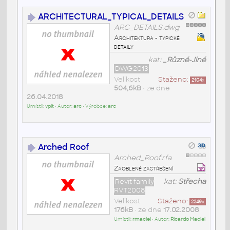
ARCHITECTURAL_TYPICAL_DETAILS
ARC_DETAILS.dwg
Architektura - typické
detaily
kat:
_Různé-Jiné
DWG2013
Velikost
Staženo:
2104
x
504,6kB
• ze dne
26.04.2018
Umístil:
vplt
• Autor:
arc
• Výrobce:
arc
Arched Roof
Arched_Roof.rfa
Zaoblené zastřešení
Revit family
kat:
Střecha
RVT2008
Velikost
Staženo:
2249
x
176kB
• ze dne
17.02.2008
Umístil:
rmaciel
• Autor:
Ricardo Maciel