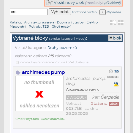
Vložit nový blok
(musíte být
přihlášeni
)
Podrobné hledání
Nápověda
Katalog
:
Architektura
•
Dopravní stavby
•
Elektro
•
/obecné
Mapování
•
Potrubí, TZB
•
Strojírenství
Vybrané bloky
:
blok
(zvolte kategorii vlevo)
Viz též kategorie:
Druhy pozemků
•
Nalezeno celkem
215
záznamů
hromadné stahování není pro váš účet dostupné
archimedes pump
archimedes_pump.
dwg
Archimedova pumpa
DWG2007
kat:
Čerpadla
Velikost
Staženo:
2300
x
663,7kB
• ze dne
28.08.2008
Umístil:
myecem
• Autor:
erdem ko..