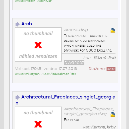
Umístil:
rwearn
• Autor:
CBF
Arch
Arches.dwg
This is an arch I used in the
design of a super mansion
which where i sold the
drawings for 5000 Dollars.
kat:
_Různé-Jiné
DWG2007
Velikost
170kB
• ze dne
17.07.2013
Staženo:
5216
x
Umístil:
miketyson
• Autor:
Abdulrahman Rifat
Architectural_Fireplaces_single1_georgia
n
Architectural_Fireplaces_
single1_georgian.dwg
Fireplace
kat:
Kamna, krby