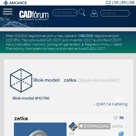
CZ
|
SK
|
EN
|
DE
Přes 123.000 registrovaných u nás, celkem
1.130.000
registrovaných
(CZ+EN)
. Tipy pro
AutoCAD 2027
, pro
Inventor 2027
a pro
Revit 2027
.
Nový
Kalkulátor nosníků
,
Spirograf generátor
a
Regresní křivky
v sekci
Převodníky
.
Kompletní
příkazy
a
proměnné AutoCADu 2027
.
Blok-model: zatka
(Spojovací součásti)
Blok-model #10796
« zpět na Katalog
zatka
◄ DOWNLOAD
zatka.
ipt