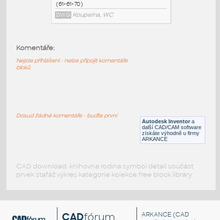
a390-mrizka-se-zatkou
:
Doplňky koupelen Umyvadlové sifony a390-
mrizka-se-zatkou UNSPSC:52171000 SfB:
Komentáře:
(65×66×85)
DWG
Koupelna, WC
Nejste přihlášeni - nelze připojit komentáře
bloků
a39-mrizka-se-zatkou
:
Doplňky koupelen Umyvadlové sifony a39-
mrizka-se-zatkou UNSPSC:52171000 SfB:
Dosud žádné komentáře - buďte první
(61×61×70)
Autodesk Inventor
a
další CAD/CAM software
DWG
Koupelna, WC
získáte výhodně u firmy
ARKANCE
CAD download: knihovna rodina symbol detail součást
prvek stafáž výkres kategorie kolekce free block library
CAD
fórum
ARKANCE
(CAD