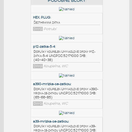
PODOBNÉ BLOKY
:
HEX. PLUG
:
Šestihranná zátka
DWG
Potrubí
p12-zatka-5-4
:
Doplňky koupelen Umyvadlové sifony p12-
zatka-5-4 UNSPSC:52171000 SfB:
(40×40×38)
DWG
Koupelna, WC