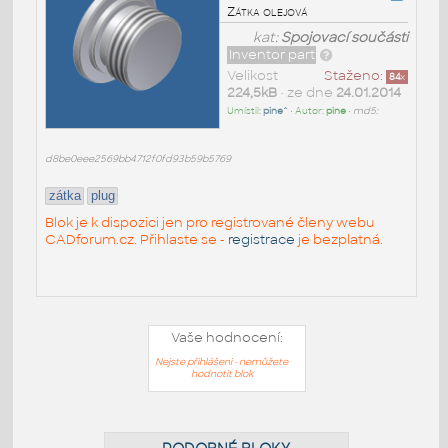
Zátka olejová
kat:
Spojovací součásti
Inventor part
Velikost
Staženo:
84
x
224,5kB
• ze dne
24.01.2014
Umístil:
pine^
• Autor:
pine
•
md5:
d8be0eee2569bb4712f0fd93b59b5769
zátka
plug
Blok je k dispozici jen pro registrované členy webu
CADforum.cz. Přihlaste se -
registrace
je bezplatná.
Vaše hodnocení:
Nejste přihlášeni - nemůžete
hodnotit blok