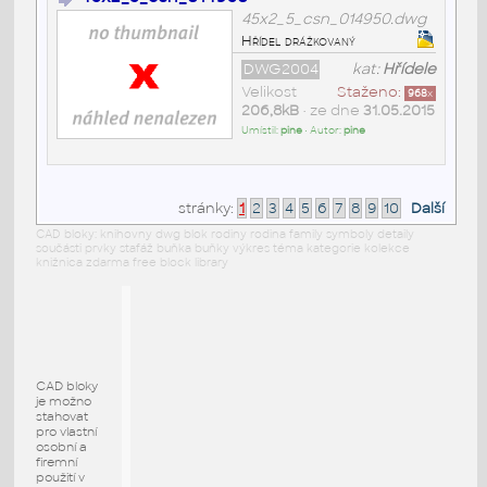
45x2_5_csn_014950.dwg
Hřídel drážkovaný
DWG2004
kat:
Hřídele
Velikost
Staženo:
968
x
206,8kB
• ze dne
31.05.2015
Umístil:
pine
• Autor:
pine
stránky:
1
2
3
4
5
6
7
8
9
10
Další
CAD bloky: knihovny dwg blok rodiny rodina family symboly detaily
součásti prvky stafáž buňka buňky výkres téma kategorie kolekce
knižnica zdarma free block library
CAD bloky
je možno
stahovat
pro vlastní
osobní a
firemní
použití v