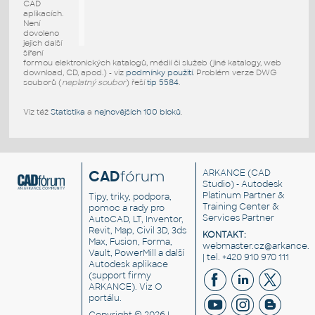
CAD
aplikacích.
Není
dovoleno
jejich další
šíření
formou elektronických katalogů, médií či služeb (jiné katalogy, web
download, CD, apod.) - viz
podmínky použití
. Problém verze DWG
souborů (
neplatný soubor
) řeší
tip 5584
.
Viz též
Statistika
a
nejnovějších 100 bloků
.
CAD
fórum
ARKANCE
(CAD
Studio) - Autodesk
Platinum Partner &
Tipy, triky, podpora,
Training Center &
pomoc a rady pro
Services Partner
AutoCAD, LT, Inventor,
Revit, Map, Civil 3D, 3ds
KONTAKT:
Max, Fusion, Forma,
webmaster.cz@arkance.w
Vault, PowerMill a další
| tel. +420 910 970 111
Autodesk aplikace
(support firmy
ARKANCE). Viz
O
portálu
.
Copyright © 2026 |