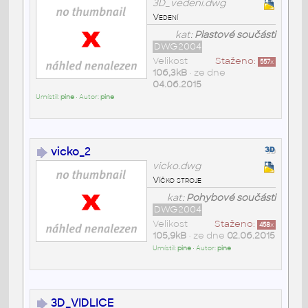
3D_vedeni.dwg
Vedení
kat:
Plastové součásti
DWG2004
Velikost
Staženo:
557
x
106,3kB
• ze dne
04.06.2015
Umístil:
pine
• Autor:
pine
vicko_2
vicko.dwg
Víčko stroje
kat:
Pohybové součásti
DWG2004
Velikost
Staženo:
458
x
105,9kB
• ze dne
02.06.2015
Umístil:
pine
• Autor:
pine
3D_VIDLICE