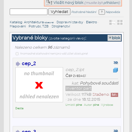
Vložit nový blok
(musíte být
přihlášeni
)
Podrobné hledání
Nápověda
Katalog
:
Architektura
•
Dopravní stavby
•
Elektro
•
/obecné
Mapování
•
Potrubí, TZB
•
Strojírenství
Vybrané bloky
:
blok
(zvolte kategorii vlevo)
Nalezeno celkem
96
záznamů
hromadné stahování není pro váš účet dostupné
cep_2
cep_2.ipt
Čep zvedací
kat:
Pohybové součásti
Inventor part
Velikost
117kB
Staženo:
541
x
• ze dne
18.12.2015
Umístil:
pine
• Autor:
pine
• Výrobce:
Desta
cep_3