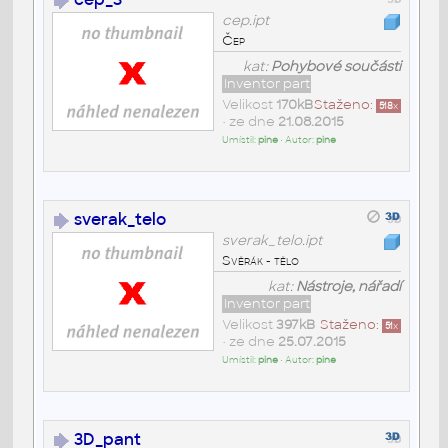
cep.ipt
Čep
kat:
Pohybové součásti
Inventor part
Velikost
170kB
Staženo:
518
x
• ze dne
21.08.2015
Umístil:
pine
• Autor:
pine
sverak_telo
sverak_telo.ipt
Svěrák - tělo
kat:
Nástroje, nářadí
Inventor part
Velikost
397kB
Staženo:
51
x
• ze dne
25.07.2015
Umístil:
pine
• Autor:
pine
3D_pant