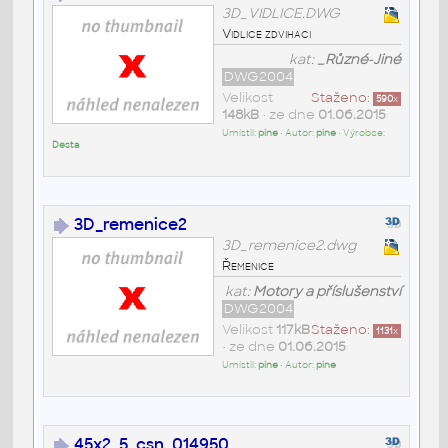
3D_VIDLICE.DWG
Vidlice zdvihaci
kat:
_Různé-Jiné
DWG2004
Velikost
Staženo:
590
x
148kB
• ze dne
01.06.2015
Umístil:
pine
• Autor:
pine
• Výrobce:
Desta
3D_remenice2
3D_remenice2.dwg
Řemenice
kat:
Motory a příslušenství
DWG2004
Velikost
117kB
Staženo:
1131
x
• ze dne
01.06.2015
Umístil:
pine
• Autor:
pine
45x2_5_csn_014950