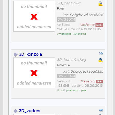
3D_pant.dwg
Pant
kat:
Pohybové součásti
DWG2004
Velikost
Staženo:
698
x
119,3kB
• ze dne
19.06.2015
Umístil:
pine
• Autor:
pine
3D_konzola
3D_konzola.dwg
Konzola
kat:
Spojovací součásti
DWG2004
Velikost
Staženo:
489
x
153,9kB
• ze dne
08.06.2015
Umístil:
pine
• Autor:
pine
3D_vedeni