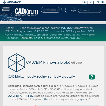
CZ
|
SK
|
EN
|
DE
Přes 123.000 registrovaných u nás, celkem
1.130.000
registrovaných
(CZ+EN)
. Tipy pro
AutoCAD 2027
, pro
Inventor 2027
a pro
Revit 2027
.
Nový
Kalkulátor nosníků
,
Spirograf generátor
a
Regresní křivky
v sekci
Převodníky
.
Kompletní
příkazy
a
proměnné AutoCADu 2027
.
CAD/BIM knihovna bloků
od pine
?
CAD bloky, modely, rodiny, symboly a detaily
Bezplatná knihovna CAD a BIM bloků
pro AutoCAD, AutoCAD LT, Revit,
Inventor, Fusion 360 a další 2D a 3D CAD aplikace firmy Autodesk.
CAD bloky, modely, rodiny a soubory jsou ke stažení ve formátech
DWG
,
RFA
,
IPT
,
F3D
. Katalog slouží pro výměnu užitečných bloků mezi
uživateli CAD a BIM aplikací.
Populární
bloky a knihovny
výrobců
.