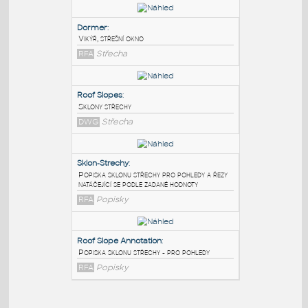
PODOBNÉ BLOKY
:
Dormer
:
Vikýř, střešní okno
RFA
Střecha
Roof Slopes
:
Sklony střechy
DWG
Střecha
Sklon-Strechy
: