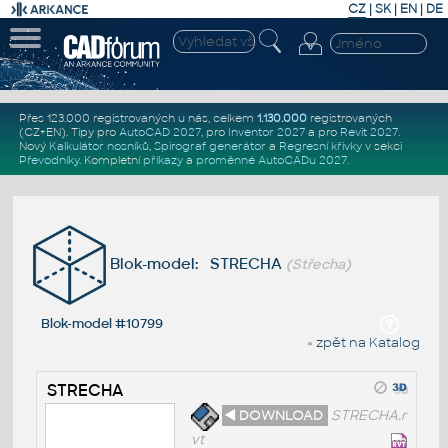
CZ
|
SK
|
EN
|
DE
Přes 123.000 registrovaných u nás, celkem
1.130.000
registrovaných
(CZ+EN)
. Tipy pro
AutoCAD 2027
, pro
Inventor 2027
a pro
Revit 2027
.
Nový
Kalkulátor nosníků
,
Spirograf generátor
a
Regresní křivky
v sekci
Převodníky
.
Kompletní
příkazy
a
proměnné AutoCADu 2027
.
Blok-model: STRECHA
(Střecha)
Blok-model #10799
« zpět na Katalog
STRECHA
◄ DOWNLOAD
STRECHA.r
vt