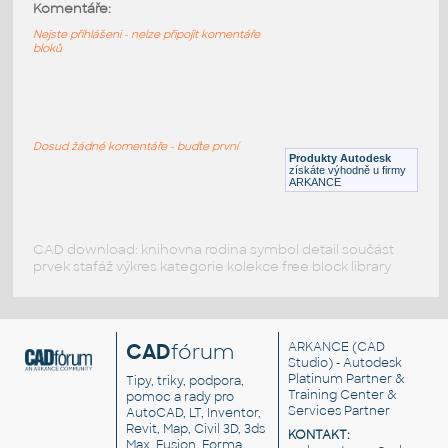
Komentáře:
Popiska sklonu střechy pro pohledy a řezy
natáčející se podle zadané hodnoty
Nejste přihlášeni - nelze připojit komentáře
bloků
RFA
Popisky
Roof Slope Annotation
:
Popiska sklonu střechy - pro pohledy
Dosud žádné komentáře - buďte první
Produkty Autodesk
RFA
Popisky
získáte výhodně u firmy
ARKANCE
CAD download: knihovna rodina symbol detail součást
prvek stafáž výkres kategorie kolekce free block library
CAD
fórum
ARKANCE
(CAD
Studio) - Autodesk
Platinum Partner &
Tipy, triky, podpora,
Training Center &
pomoc a rady pro
Services Partner
AutoCAD, LT, Inventor,
Revit, Map, Civil 3D, 3ds
KONTAKT:
Max, Fusion, Forma,