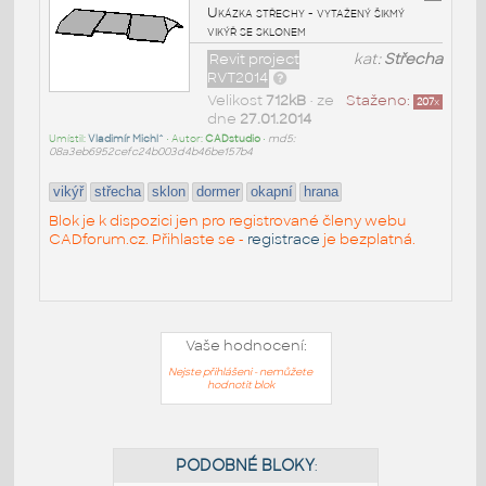
Ukázka střechy - vytažený šikmý
vikýř se sklonem
Revit project
kat:
Střecha
RVT2014
Velikost
712kB
• ze
Staženo:
207
x
dne
27.01.2014
Umístil:
Vladimír Michl^
• Autor:
CADstudio
•
md5:
08a3eb6952cefc24b003d4b46be157b4
vikýř
střecha
sklon
dormer
okapní
hrana
Blok je k dispozici jen pro registrované členy webu
CADforum.cz. Přihlaste se -
registrace
je bezplatná.
Vaše hodnocení:
Nejste přihlášeni - nemůžete
hodnotit blok