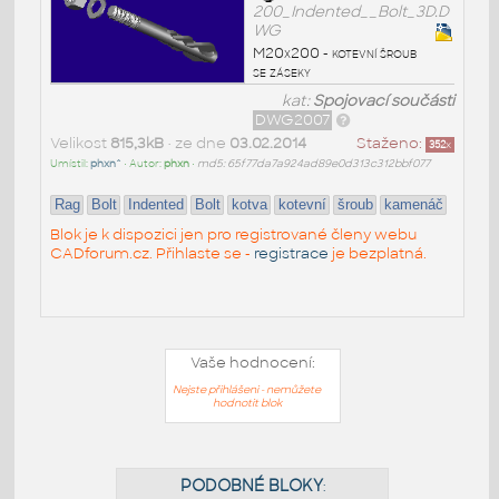
200_Indented__Bolt_3D.D
WG
M20x200 - kotevní šroub
se záseky
kat:
Spojovací součásti
DWG2007
Velikost
815,3kB
• ze dne
03.02.2014
Staženo:
352
x
Umístil:
phxn^
• Autor:
phxn
•
md5: 65f77da7a924ad89e0d313c312bbf077
Rag
Bolt
Indented
Bolt
kotva
kotevní
šroub
kamenáč
Blok je k dispozici jen pro registrované členy webu
CADforum.cz. Přihlaste se -
registrace
je bezplatná.
Vaše hodnocení:
Nejste přihlášeni - nemůžete
hodnotit blok