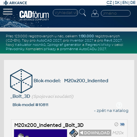
CZ
|
SK
|
EN
|
DE
Přes 123.000 registrovaných u nás, celkem
1.130.000
registrovaných
(CZ+EN)
. Tipy pro
AutoCAD 2027
, pro
Inventor 2027
a pro
Revit 2027
.
Nový
Kalkulátor nosníků
,
Spirograf generátor
a
Regresní křivky
v sekci
Převodníky
.
Kompletní
příkazy
a
proměnné AutoCADu 2027
.
Blok-model: M20x200_Indented
_Bolt_3D
(Spojovací součásti)
Blok-model #10811
« zpět na Katalog
M20x200_Indented _Bolt_3D
◄ DOWNLOAD
M20x