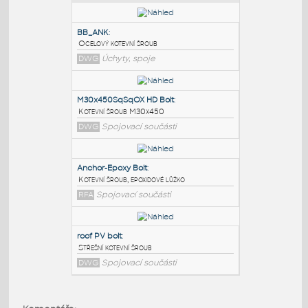
PODOBNÉ BLOKY
:
BB_ANK
:
Ocelový kotevní šroub
DWG
Úchyty, spoje
M30x450SqSqOX HD Bolt
:
Kotevní šroub M30x450
DWG
Spojovací součásti
Anchor-Epoxy Bolt
: