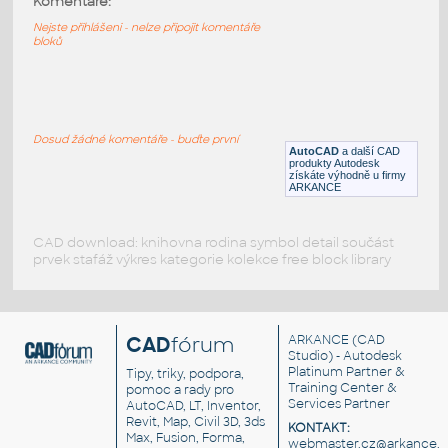
Komentáře:
Kotevní šroub, epoxidové lůžko
Nejste přihlášeni - nelze připojit komentáře
bloků
RFA
Spojovací součásti
roof PV bolt
:
Střešní kotevní šroub
Dosud žádné komentáře - buďte první
AutoCAD
a další CAD
DWG
Spojovací součásti
produkty Autodesk
získáte výhodně u firmy
ARKANCE
CAD download: knihovna rodina symbol detail součást
prvek stafáž výkres kategorie kolekce free block library
CAD
fórum
ARKANCE
(CAD
Studio) - Autodesk
Platinum Partner &
Tipy, triky, podpora,
Training Center &
pomoc a rady pro
Services Partner
AutoCAD, LT, Inventor,
Revit, Map, Civil 3D, 3ds
KONTAKT:
Max, Fusion, Forma,
webmaster.cz@arkance.w