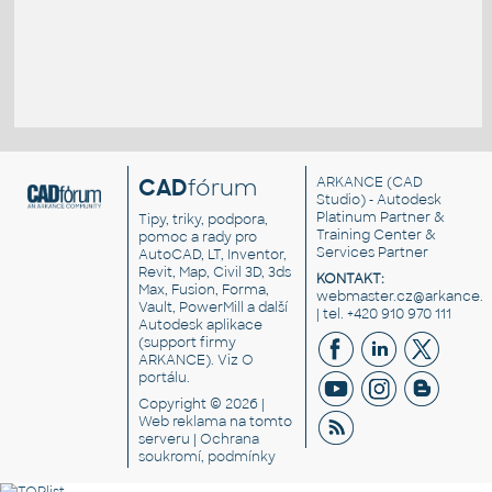
CAD
fórum
ARKANCE
(CAD
Studio) - Autodesk
Platinum Partner &
Tipy, triky, podpora,
Training Center &
pomoc a rady pro
Services Partner
AutoCAD, LT, Inventor,
Revit, Map, Civil 3D, 3ds
KONTAKT:
Max, Fusion, Forma,
webmaster.cz@arkance.w
Vault, PowerMill a další
| tel. +420 910 970 111
Autodesk aplikace
(support firmy
ARKANCE). Viz
O
portálu
.
Copyright © 2026 |
Web reklama
na tomto
serveru |
Ochrana
soukromí, podmínky