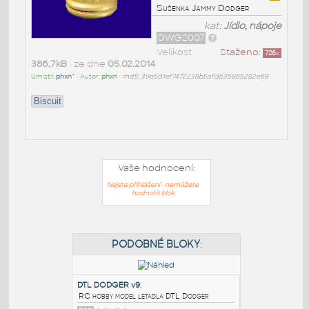
Sušenka Jammy Dodger
kat:
Jídlo, nápoje
DWG2007
Velikost
Staženo:
726
x
386,7kB
• ze dne
05.02.2014
Umístil:
phxn^
• Autor:
phxn
•
md5: 39e5d1ef7472238b5afd635865282e68
Biscuit
Vaše hodnocení:
Nejste přihlášeni - nemůžete
hodnotit blok