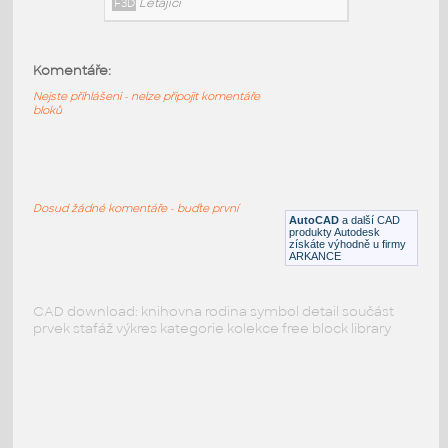
PODOBNÉ BLOKY
:
Komentáře:
Nejste přihlášeni - nelze připojit komentáře
bloků
DTL DODGER v9
:
RC hobby model letadla DTL Dodger
F3D
Létající
Dosud žádné komentáře - buďte první
AutoCAD
a další CAD
produkty Autodesk
získáte výhodně u firmy
ARKANCE
CAD download: knihovna rodina symbol detail součást
prvek stafáž výkres kategorie kolekce free block library