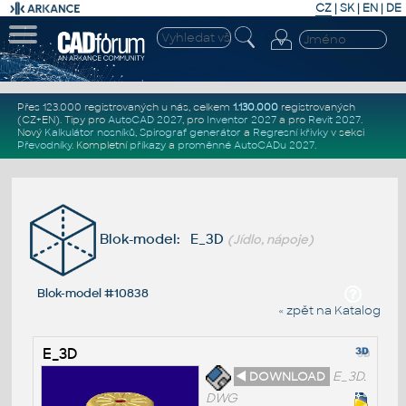
CZ
|
SK
|
EN
|
DE
Přes 123.000 registrovaných u nás, celkem
1.130.000
registrovaných
(CZ+EN)
. Tipy pro
AutoCAD 2027
, pro
Inventor 2027
a pro
Revit 2027
.
Nový
Kalkulátor nosníků
,
Spirograf generátor
a
Regresní křivky
v sekci
Převodníky
.
Kompletní
příkazy
a
proměnné AutoCADu 2027
.
Blok-model: E_3D
(Jídlo, nápoje)
Blok-model #10838
« zpět na Katalog
E_3D
◄ DOWNLOAD
E_3D.
DWG