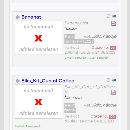
Bananas
Bananas.rfa
Banány
Revit
kat:
Jídlo, nápoje
family RVT2022
Velikost
Staženo:
99
x
2,48MB
• ze dne
24.08.2023
Umístil:
scourdx
• Autor:
scourdx
Blks_Kit_Cup of Coffee
Blks_Kit_Cup_of_Coffee.r
fa
Šálek kávy
Revit
kat:
Jídlo, nápoje
family
Velikost
Staženo:
126
x
620kB
• ze dne
04.12.2020
Umístil:
PJarusenski