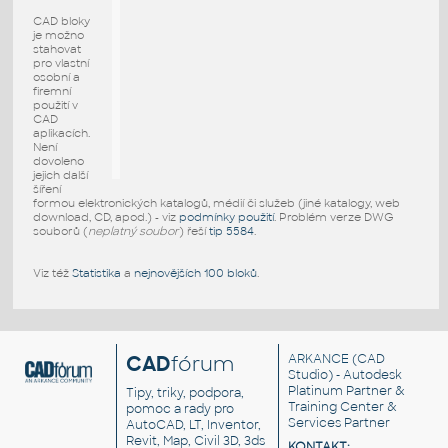
CAD bloky
je možno
stahovat
pro vlastní
osobní a
firemní
použití v
CAD
aplikacích.
Není
dovoleno
jejich další
šíření
formou elektronických katalogů, médií či služeb (jiné katalogy, web
download, CD, apod.) - viz
podmínky použití
. Problém verze DWG
souborů (
neplatný soubor
) řeší
tip 5584
.
Viz též
Statistika
a
nejnovějších 100 bloků
.
CAD
fórum
ARKANCE
(CAD
Studio) - Autodesk
Platinum Partner &
Tipy, triky, podpora,
Training Center &
pomoc a rady pro
Services Partner
AutoCAD, LT, Inventor,
Revit, Map, Civil 3D, 3ds
KONTAKT: