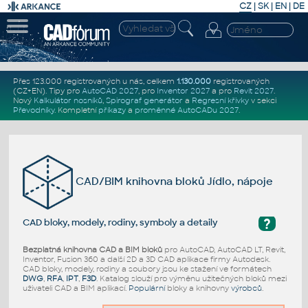
CZ
|
SK
|
EN
|
DE
Přes 123.000 registrovaných u nás, celkem
1.130.000
registrovaných
(CZ+EN)
. Tipy pro
AutoCAD 2027
, pro
Inventor 2027
a pro
Revit 2027
.
Nový
Kalkulátor nosníků
,
Spirograf generátor
a
Regresní křivky
v sekci
Převodníky
.
Kompletní
příkazy
a
proměnné AutoCADu 2027
.
CAD/BIM knihovna bloků Jídlo, nápoje
?
CAD bloky, modely, rodiny, symboly a detaily
Bezplatná knihovna CAD a BIM bloků
pro AutoCAD, AutoCAD LT, Revit,
Inventor, Fusion 360 a další 2D a 3D CAD aplikace firmy Autodesk.
CAD bloky, modely, rodiny a soubory jsou ke stažení ve formátech
DWG
,
RFA
,
IPT
,
F3D
. Katalog slouží pro výměnu užitečných bloků mezi
uživateli CAD a BIM aplikací.
Populární
bloky a knihovny
výrobců
.