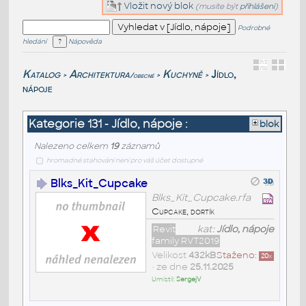
Vložit nový blok
(musíte být
přihlášeni
)
Podrobné
hledání
Nápověda
Katalog
Architektura
Kuchyně
Jídlo,
/obecné
>
>
>
nápoje
Kategorie 131 - Jídlo, nápoje :
blok
Nalezeno celkem
19
záznamů
hromadné stahování není pro váš účet dostupné
Blks_Kit_Cupcake
Blks_Kit_Cupcake.rfa
Cupcake, dortík
Revit
kat:
Jídlo, nápoje
family RVT2019
Velikost
432kB
Staženo:
20
x
• ze dne
25.11.2025
Umístil:
SergejV