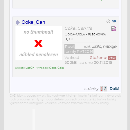
Coke_Can
Coke_Can.rfa
Coca-Cola - plechovka
0,33l
Revit
kat:
Jídlo, nápoje
family RVT2014
Velikost
Staženo:
960
x
500kB
• ze dne
20.11.2015
Umístil:
LatCh
• Výrobce:
Coca-Cola
stránky:
1
2
Další
CAD bloky: potraviny pití jíst kuchyne kitchen kuchyňa knihovny dwg blok
rodiny rodina family symboly detaily součásti prvky stafáž buňka buňky
výkres téma kategorie kolekce knižnica zdarma free block library