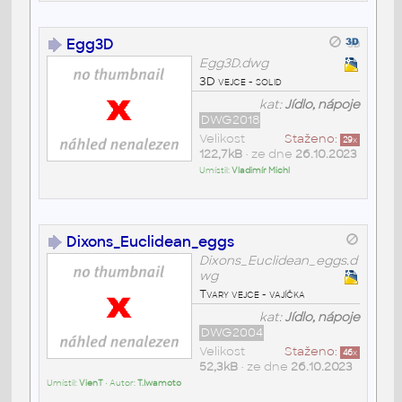
Egg3D
Egg3D.dwg
3D vejce - solid
kat:
Jídlo, nápoje
DWG2018
Velikost
Staženo:
29
x
122,7kB
• ze dne
26.10.2023
Umístil:
Vladimír Michl
Dixons_Euclidean_eggs
Dixons_Euclidean_eggs.d
wg
Tvary vejce - vajíčka
kat:
Jídlo, nápoje
DWG2004
Velikost
Staženo:
46
x
52,3kB
• ze dne
26.10.2023
Umístil:
VienT
• Autor:
T.Iwamoto