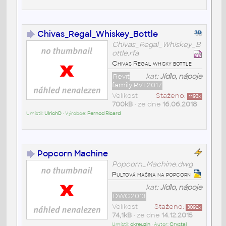
Chivas_Regal_Whiskey_Bottle
Chivas_Regal_Whiskey_B
ottle.rfa
Chivas Regal whisky bottle
Revit
kat:
Jídlo, nápoje
family RVT2017
Velikost
Staženo:
1193
x
700kB
• ze dne
16.06.2018
Umístil:
UlrichD
• Výrobce:
Pernod Ricard
Popcorn Machine
Popcorn_Machine.dwg
Pultová mašina na popcorn
kat:
Jídlo, nápoje
DWG2013
Velikost
Staženo:
3092
x
74,1kB
• ze dne
14.12.2015
Umístil:
ckreuzin
• Autor:
Crystal