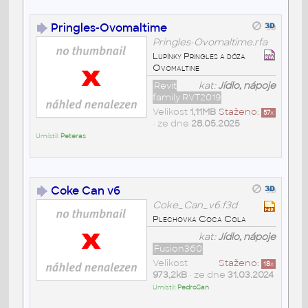
Pringles-Ovomaltime
Pringles-Ovomaltime.rfa
Lupínky Pringles a dóza
Ovomaltine
Revit
kat:
Jídlo, nápoje
family RVT2019
Velikost
1,11MB
Staženo:
57
x
• ze dne
28.05.2025
Umístil:
Peteras
Coke Can v6
Coke_Can_v6.f3d
Plechovka Coca Cola
kat:
Jídlo, nápoje
Fusion360
Velikost
Staženo:
18
x
973,2kB
• ze dne
31.03.2024
Umístil:
PedroSan