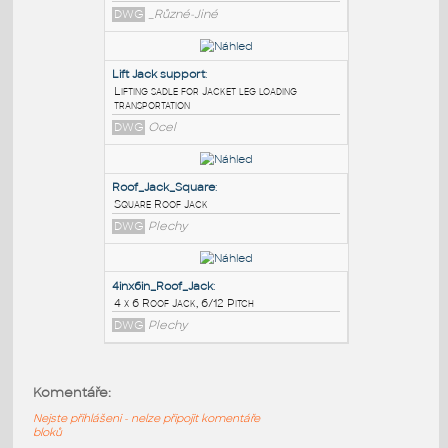
PODOBNÉ BLOKY
:
4x4 Jack
:
4x4 Jack
DWG
_Různé-Jiné
Lift Jack support
:
Lifting sadle for Jacket leg loading
transportation
DWG
Ocel
Roof_Jack_Square
:
Komentáře:
Square Roof Jack
Nejste přihlášeni - nelze připojit komentáře
DWG
Plechy
bloků