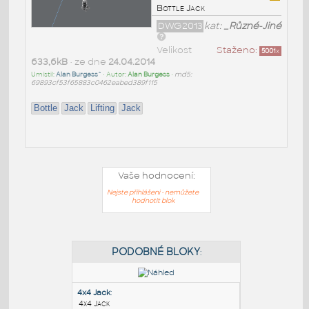
Bottle Jack
DWG2013
kat:
_Různé-Jiné
Velikost
Staženo:
5001
x
633,6kB
• ze dne
24.04.2014
Umístil:
Alan Burgess^
• Autor:
Alan Burgess
•
md5:
69893cf53f65883c0462eabed389f115
Bottle
Jack
Lifting
Jack
Vaše hodnocení:
Nejste přihlášeni - nemůžete
hodnotit blok