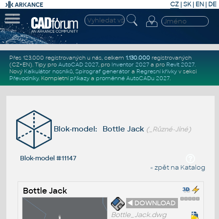
CZ
|
SK
|
EN
|
DE
Přes 123.000 registrovaných u nás, celkem
1.130.000
registrovaných
(CZ+EN)
. Tipy pro
AutoCAD 2027
, pro
Inventor 2027
a pro
Revit 2027
.
Nový
Kalkulátor nosníků
,
Spirograf generátor
a
Regresní křivky
v sekci
Převodníky
.
Kompletní
příkazy
a
proměnné AutoCADu 2027
.
Blok-model: Bottle Jack
(_Různé-Jiné)
Blok-model #11147
« zpět na Katalog
Bottle Jack
◄ DOWNLOAD
Bottle_Jack.dwg