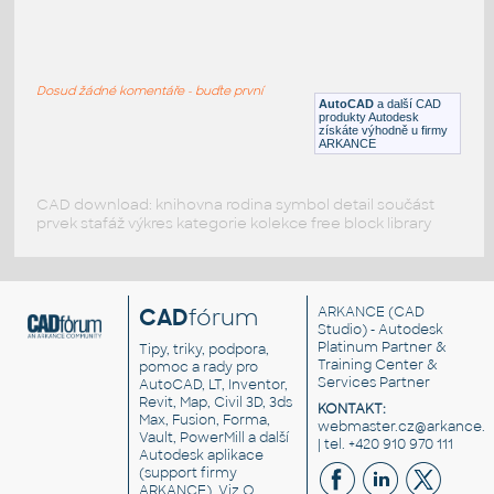
4inx6in_Roof_Jack
:
4 x 6 Roof Jack, 6/12 Pitch
Dosud žádné komentáře - buďte první
DWG
Plechy
AutoCAD
a další CAD
produkty Autodesk
získáte výhodně u firmy
ARKANCE
CAD download: knihovna rodina symbol detail součást
prvek stafáž výkres kategorie kolekce free block library
CAD
fórum
ARKANCE
(CAD
Studio) - Autodesk
Platinum Partner &
Tipy, triky, podpora,
Training Center &
pomoc a rady pro
Services Partner
AutoCAD, LT, Inventor,
Revit, Map, Civil 3D, 3ds
KONTAKT:
Max, Fusion, Forma,
webmaster.cz@arkance.w
Vault, PowerMill a další
| tel. +420 910 970 111
Autodesk aplikace
(support firmy
ARKANCE). Viz
O