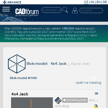
CZ
|
SK
|
EN
|
DE
Přes 123.000 registrovaných u nás, celkem
1.130.000
registrovaných
(CZ+EN)
. Tipy pro
AutoCAD 2027
, pro
Inventor 2027
a pro
Revit 2027
.
Nový
Kalkulátor nosníků
,
Spirograf generátor
a
Regresní křivky
v sekci
Převodníky
.
Kompletní
příkazy
a
proměnné AutoCADu 2027
.
Blok-model: 4x4 Jack
(_Různé-Jiné)
Blok-model #11161
« zpět na Katalog
4x4 Jack
◄ DOWNLOAD
4x4_J
ack.dwg