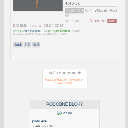
4x4 Jack
DWG2013
kat:
_Různé-Jiné
Velikost
Staženo:
2226
x
812,5kB
• ze dne
28.04.2014
Umístil:
Alan Burgess^
• Autor:
Alan Burgess
•
md5:
9ce667c76740c799ec6d5114a0b3dc80
Jack
Lift
4x4
Vaše hodnocení:
Nejste přihlášeni - nemůžete
hodnotit blok