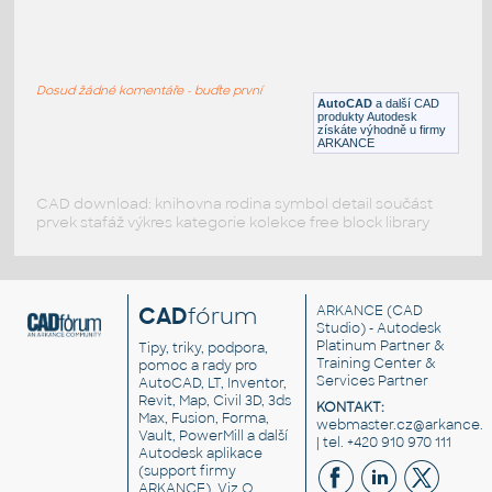
brick 4x4 slope model 2
:
Lego brick 4x4 slope model 2
Dosud žádné komentáře - buďte první
IPT
Plastové součásti
AutoCAD
a další CAD
produkty Autodesk
získáte výhodně u firmy
ARKANCE
CAD download: knihovna rodina symbol detail součást
prvek stafáž výkres kategorie kolekce free block library
CAD
fórum
ARKANCE
(CAD
Studio) - Autodesk
Platinum Partner &
Tipy, triky, podpora,
Training Center &
pomoc a rady pro
Services Partner
AutoCAD, LT, Inventor,
Revit, Map, Civil 3D, 3ds
KONTAKT:
Max, Fusion, Forma,
webmaster.cz@arkance.w
Vault, PowerMill a další
| tel. +420 910 970 111
Autodesk aplikace
(support firmy
ARKANCE). Viz
O