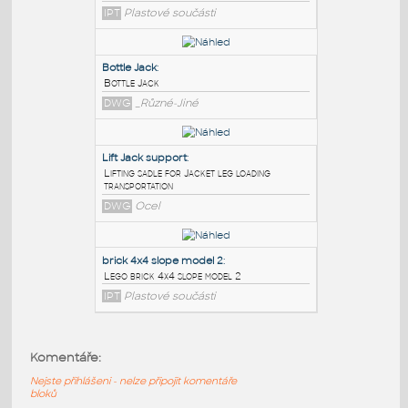
PODOBNÉ BLOKY
:
plate 4x4
:
Lego plate 4x4
IPT
Plastové součásti
Bottle Jack
:
Bottle Jack
DWG
_Různé-Jiné
Lift Jack support
:
Lifting sadle for Jacket leg loading
Komentáře:
transportation
Nejste přihlášeni - nelze připojit komentáře
DWG
Ocel
bloků