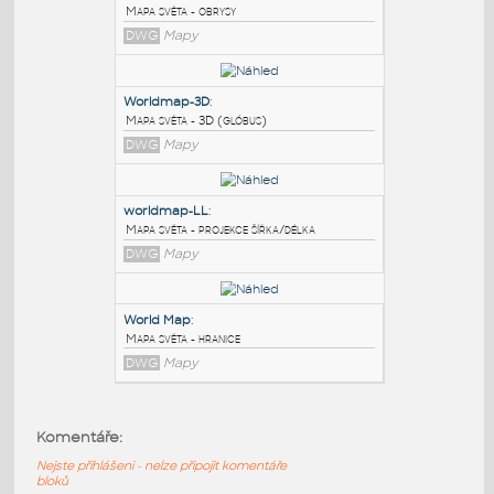
PODOBNÉ BLOKY
:
World
:
Mapa světa - obrysy
DWG
Mapy
Worldmap-3D
:
Mapa světa - 3D (glóbus)
DWG
Mapy
worldmap-LL
:
Komentáře:
Mapa světa - projekce šířka/délka
Nejste přihlášeni - nelze připojit komentáře
DWG
Mapy
bloků