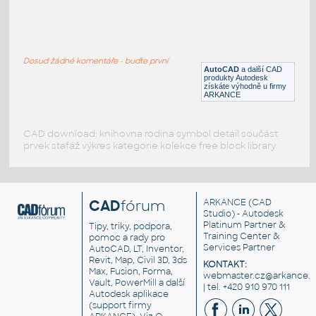
World Map
:
Mapa světa - hranice
Dosud žádné komentáře - buďte první
DWG
Mapy
AutoCAD
a další CAD
produkty Autodesk
získáte výhodně u firmy
ARKANCE
CAD download: knihovna rodina symbol detail součást
prvek stafáž výkres kategorie kolekce free block library
CAD
fórum
ARKANCE
(CAD
Studio) - Autodesk
Platinum Partner &
Tipy, triky, podpora,
Training Center &
pomoc a rady pro
Services Partner
AutoCAD, LT, Inventor,
Revit, Map, Civil 3D, 3ds
KONTAKT:
Max, Fusion, Forma,
webmaster.cz@arkance.w
Vault, PowerMill a další
| tel. +420 910 970 111
Autodesk aplikace
(support firmy