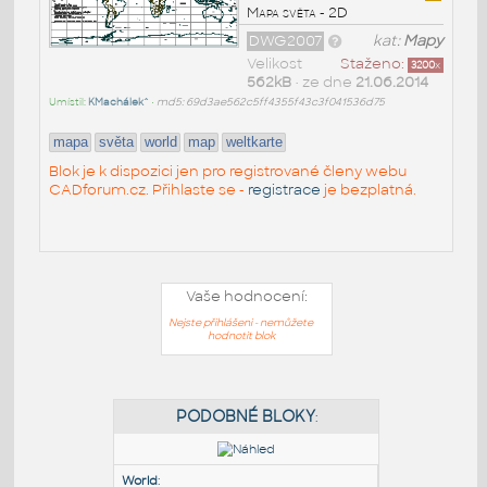
Mapa světa - 2D
DWG2007
kat:
Mapy
Velikost
Staženo:
3200
x
562kB
• ze dne
21.06.2014
Umístil:
KMachálek^
•
md5: 69d3ae562c5ff4355f43c3f041536d75
mapa
světa
world
map
weltkarte
Blok je k dispozici jen pro registrované členy webu
CADforum.cz. Přihlaste se -
registrace
je bezplatná.
Vaše hodnocení:
Nejste přihlášeni - nemůžete
hodnotit blok