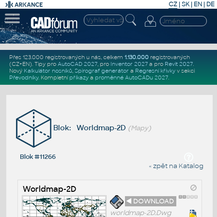
CZ
|
SK
|
EN
|
DE
Přes 123.000 registrovaných u nás, celkem
1.130.000
registrovaných
(CZ+EN)
. Tipy pro
AutoCAD 2027
, pro
Inventor 2027
a pro
Revit 2027
.
Nový
Kalkulátor nosníků
,
Spirograf generátor
a
Regresní křivky
v sekci
Převodníky
.
Kompletní
příkazy
a
proměnné AutoCADu 2027
.
Blok: Worldmap-2D
(Mapy)
Blok #11266
« zpět na Katalog
Worldmap-2D
◄ DOWNLOAD
worldmap-2D.Dwg