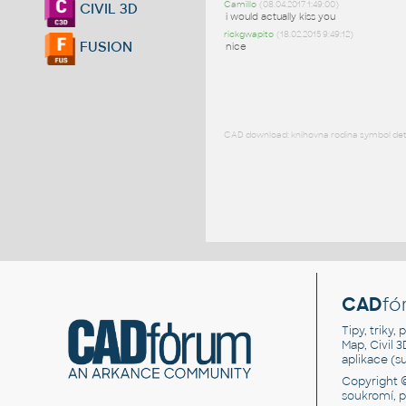
Camillo
(08.04.2017 1:49:00)
CIVIL 3D
i would actually kiss you
rickgwapito
(18.02.2015 9:49:12)
FUSION
nice
CAD download: knihovna rodina symbol detai
CAD
fó
Tipy, triky
Map, Civil 
aplikace (
Copyright 
soukromí, 