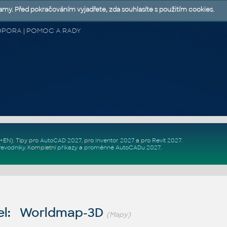
lamy. Před pokračováním vyjadřete, zda souhlasíte s použitím cookies.
 PODPORA | POMOC A RADY
Z+EN)
. Tipy pro
AutoCAD 2027
, pro
Inventor 2027
a pro
Revit 2027
.
řevodníky
.
Kompletní
příkazy
a
proměnné AutoCADu 2027
.
el: Worldmap-3D
(Mapy)