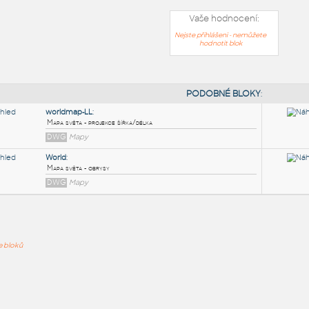
Vaše hodnocení:
Nejste přihlášeni - nemůžete
hodnotit blok
PODOB
worldmap-LL
:
ře bloků
Mapa světa - projekce šířka/délka
DWG
Mapy
World
:
Mapa světa - obrysy