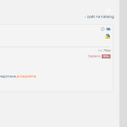
« zpět na Katalog
kat:
Mapy
Staženo:
1854
x
registrace
je bezplatná.