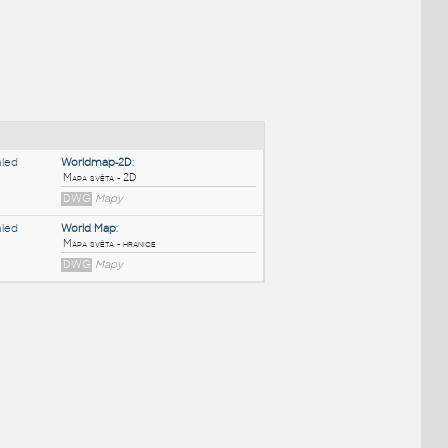
NÉ BLOKY
:
Worldmap-2D
:
Mapa světa - 2D
DWG
Mapy
World Map
:
Mapa světa - hranice