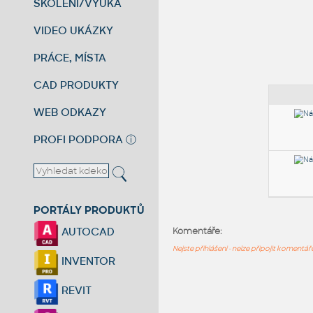
ŠKOLENÍ/VÝUKA
VIDEO UKÁZKY
PRÁCE, MÍSTA
CAD PRODUKTY
WEB ODKAZY
PROFI PODPORA
ⓘ
PORTÁLY PRODUKTŮ
AUTOCAD
Komentáře:
Nejste přihlášeni - nelze připojit komentá
INVENTOR
REVIT