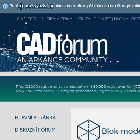
Tento portál využívá cookies pro funkce přihlášení a pro Google rek
CAD FÓRUM - TIPY A TRIKY | UTILITY | DISKUZE | BLOKY |
Přes 123.000 registrovaných u nás, celkem
1.130.000
registrovaných (C
Nový
Kalkulátor nosníků
,
Spirograf generátor
a
Regresní křivky
v sekci
P
HLAVNÍ STRÁNKA
Blok-mod
DISKUZNÍ FÓRUM