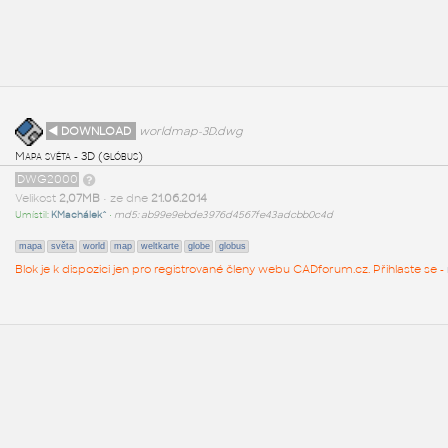
◄ DOWNLOAD
worldmap-3D.dwg
Mapa světa - 3D (glóbus)
DWG2000
Velikost
2,07MB
• ze dne
21.06.2014
Umístil:
KMachálek^
•
md5: ab99e9ebde3976d4567fe43adcbb0c4d
mapa
světa
world
map
weltkarte
globe
globus
Blok je k dispozici jen pro registrované členy webu CADforum.cz. Přihlaste se -