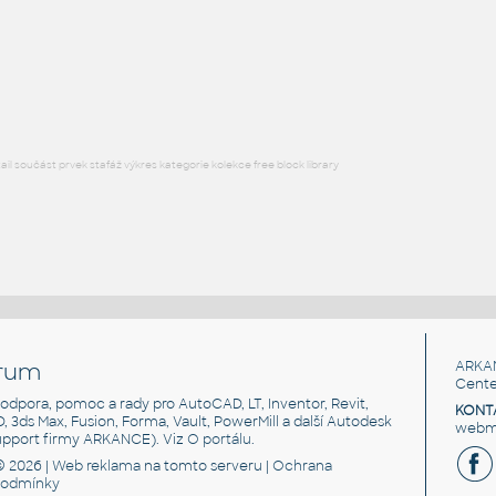
DWG
Mapy
l součást prvek stafáž výkres kategorie kolekce free block library
rum
ARKA
Cente
, podpora, pomoc a rady pro AutoCAD, LT, Inventor, Revit,
KONT
3D, 3ds Max, Fusion, Forma, Vault, PowerMill a další Autodesk
webma
support firmy ARKANCE). Viz
O portálu
.
© 2026 |
Web reklama
na tomto serveru |
Ochrana
podmínky