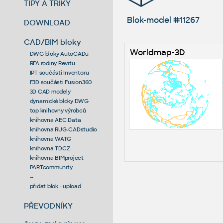
TIPY A TRIKY
Blok-model #11267
DOWNLOAD
CAD/BIM bloky
Worldmap-3D
DWG bloky AutoCADu
RFA rodiny Revitu
IPT součásti Inventoru
F3D součásti Fusion360
3D CAD modely
dynamické bloky DWG
top knihovny výrobců
knihovna AEC Data
knihovna RUG-CADstudio
knihovna WATG
knihovna TDCZ
knihovna BIMproject
PARTcommunity
--
přidat blok - upload
PŘEVODNÍKY