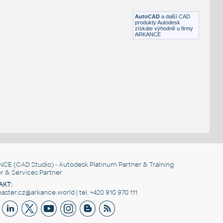
DWG
Mapy
AutoCAD
a další CAD
produkty Autodesk
získáte výhodně u firmy
ARKANCE
NCE
(CAD Studio) - Autodesk Platinum Partner & Training
r & Services Partner
AKT:
ster.cz@arkance.world | tel. +420 910 970 111