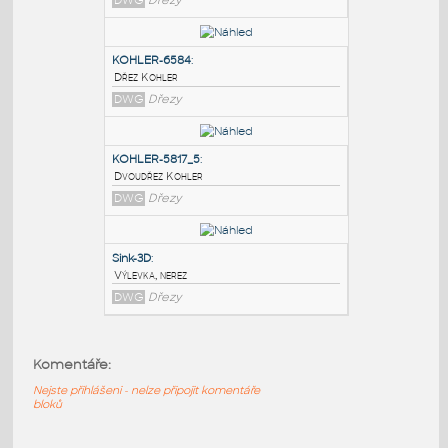
PODOBNÉ BLOKY
:
KOHLER-3300
:
Dřez Kohler 3300
DWG
Dřezy
KOHLER-6584
:
Dřez Kohler
DWG
Dřezy
KOHLER-5817_5
:
Komentáře:
Dvoudřez Kohler
DWG
Dřezy
Nejste přihlášeni - nelze připojit komentáře
bloků