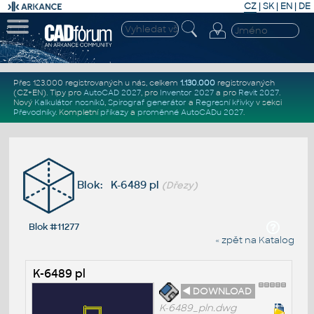
CZ
|
SK
|
EN
|
DE
Přes 123.000 registrovaných u nás, celkem
1.130.000
registrovaných
(CZ+EN)
. Tipy pro
AutoCAD 2027
, pro
Inventor 2027
a pro
Revit 2027
.
Nový
Kalkulátor nosníků
,
Spirograf generátor
a
Regresní křivky
v sekci
Převodníky
.
Kompletní
příkazy
a
proměnné AutoCADu 2027
.
Blok: K-6489 pl
(Dřezy)
Blok #11277
« zpět na Katalog
K-6489 pl
◄ DOWNLOAD
K-6489_pln.dwg