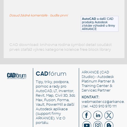
Sink-3D
:
Výlevka, nerez
Dosud žádné komentáře - buďte první
DWG
Dřezy
AutoCAD
a další CAD
produkty Autodesk
získáte výhodně u firmy
ARKANCE
CAD download: knihovna rodina symbol detail součást
prvek stafáž výkres kategorie kolekce free block library
CAD
fórum
ARKANCE
(CAD
Studio) - Autodesk
Platinum Partner &
Tipy, triky, podpora,
Training Center &
pomoc a rady pro
Services Partner
AutoCAD, LT, Inventor,
Revit, Map, Civil 3D, 3ds
KONTAKT:
Max, Fusion, Forma,
webmaster.cz@arkance.w
Vault, PowerMill a další
| tel. +420 910 970 111
Autodesk aplikace
(support firmy
ARKANCE). Viz
O
portálu
.