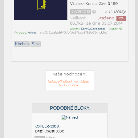
Výlevka Kohler Sink 6489
DWG2013
kat:
Dřezy
Velikost
Staženo:
1427
x
85,7kB
• ze dne
03.07.2014
Umístil:
KentCCarpenter^
• Autor:
KC
•
Výrobce:
Kohler^
•
md5: 5ac6d8640defde37ccc87b5d3b4432fd
Kitchen
Sink
Vaše hodnocení:
Nejste přihlášeni - nemůžete
hodnotit blok