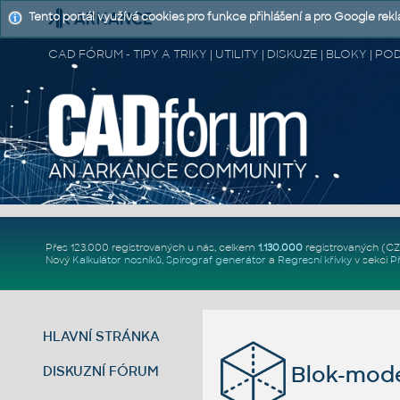
Tento portál využívá cookies pro funkce přihlášení a pro Google rek
CAD FÓRUM - TIPY A TRIKY | UTILITY | DISKUZE | BLOKY |
Přes 123.000 registrovaných u nás, celkem
1.130.000
registrovaných (C
Nový
Kalkulátor nosníků
,
Spirograf generátor
a
Regresní křivky
v sekci
P
HLAVNÍ STRÁNKA
Blok-mode
DISKUZNÍ FÓRUM