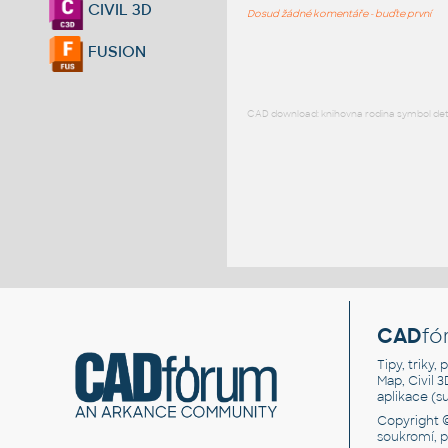
CIVIL 3D
Dosud žádné komentáře - buďte první
FUSION
CAD download: knihovna rodina symbol detai
CAD
fó
Tipy, triky
Map, Civil 
aplikace (
Copyright 
soukromí, 