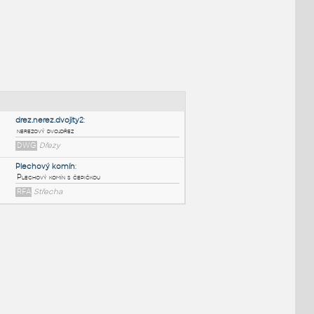
NÉ BLOKY
:
drez.nerez.dvojity2
:
nerezový dvojdřez
DWG
Dřezy
Plechový komín
: