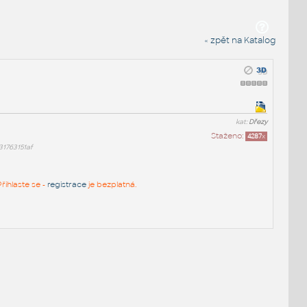
« zpět na Katalog
kat:
Dřezy
Staženo:
4287
x
1763151af
řihlaste se -
registrace
je bezplatná.