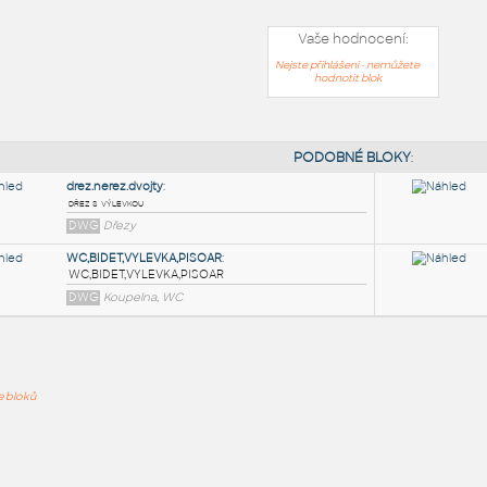
Vaše hodnocení:
Nejste přihlášeni - nemůžete
hodnotit blok
PODOB
drez.nerez.dvojty
:
ře bloků
dřez s výlevkou
DWG
Dřezy
WC,BIDET,VYLEVKA,PISOAR
: