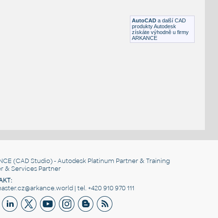
Plechový komín s čepičkou
RFA
Střecha
AutoCAD
a další CAD
produkty Autodesk
získáte výhodně u firmy
ARKANCE
NCE
(CAD Studio) - Autodesk Platinum Partner & Training
r & Services Partner
AKT:
ster.cz@arkance.world | tel. +420 910 970 111