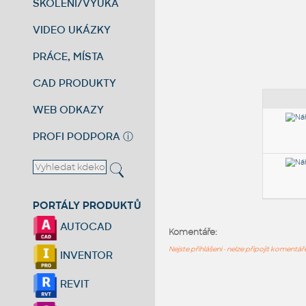
ŠKOLENÍ/VÝUKA
VIDEO UKÁZKY
PRÁCE, MÍSTA
CAD PRODUKTY
WEB ODKAZY
PROFI PODPORA
ⓘ
PORTÁLY PRODUKTŮ
AUTOCAD
Komentáře:
Nejste přihlášeni - nelze připojit komentá
INVENTOR
REVIT