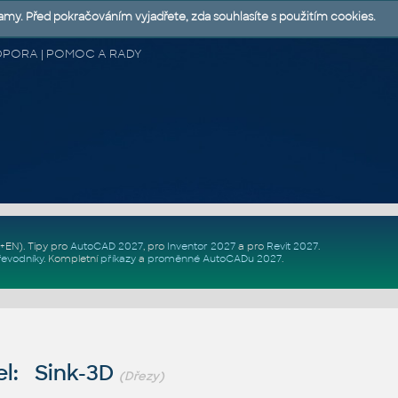
lamy. Před pokračováním vyjadřete, zda souhlasíte s použitím cookies.
 PODPORA | POMOC A RADY
Z+EN)
. Tipy pro
AutoCAD 2027
, pro
Inventor 2027
a pro
Revit 2027
.
řevodníky
.
Kompletní
příkazy
a
proměnné AutoCADu 2027
.
l: Sink-3D
(Dřezy)