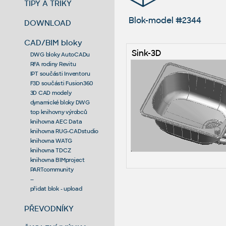
TIPY A TRIKY
Blok-model #2344
DOWNLOAD
CAD/BIM bloky
Sink-3D
DWG bloky AutoCADu
RFA rodiny Revitu
IPT součásti Inventoru
F3D součásti Fusion360
3D CAD modely
dynamické bloky DWG
top knihovny výrobců
knihovna AEC Data
knihovna RUG-CADstudio
knihovna WATG
knihovna TDCZ
knihovna BIMproject
PARTcommunity
--
přidat blok - upload
PŘEVODNÍKY