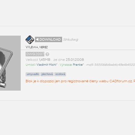
◄ DOWNLOAD
Sink.dwg
Výlevka, nerez
DWG2007
Velikost
1,45MB
• ze dne
25.01.2008
Umístil:
Vladimír Michl^
• Výrobce:
Franke^
•
md5: 59393b8dbab4c49e4b45203
umyvadlo
plechová
ocelová
Blok je k dispozici jen pro registrované členy webu CADforum.cz. P