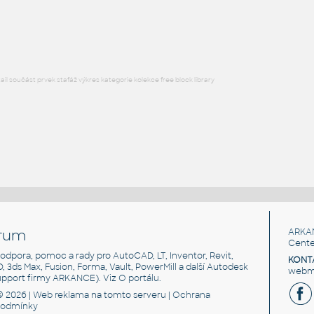
WC,BIDET,VYLEVKA,PISOAR
DWG
Koupelna, WC
l součást prvek stafáž výkres kategorie kolekce free block library
rum
ARKA
Cente
, podpora, pomoc a rady pro AutoCAD, LT, Inventor, Revit,
KONT
3D, 3ds Max, Fusion, Forma, Vault, PowerMill a další Autodesk
webma
support firmy ARKANCE). Viz
O portálu
.
© 2026 |
Web reklama
na tomto serveru |
Ochrana
podmínky