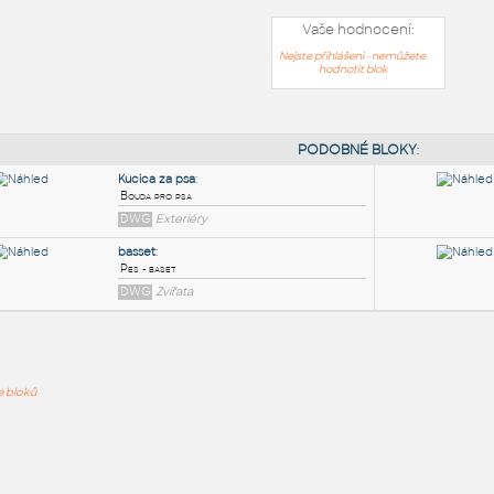
Vaše hodnocení:
Nejste přihlášeni - nemůžete
hodnotit blok
PODOB
Kucica za psa
:
ře bloků
Bouda pro psa
DWG
Exteriéry
basset
:
Pes - baset