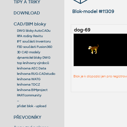
TIPY A TRIKY
Blok-model #11309
DOWNLOAD
CAD/BIM bloky
dog-69
DWG bloky AutoCADu
RFA rodiny Revitu
IPT součásti Inventoru
F3D součásti Fusion360
3D CAD modely
dynamické bloky DWG
top knihovny výrobců
knihovna AEC Data
knihovna RUG-CADstudio
Blok je k dispozici jen pro regist
knihovna WATG
knihovna TDCZ
knihovna BIMproject
PARTcommunity
--
přidat blok - upload
PŘEVODNÍKY