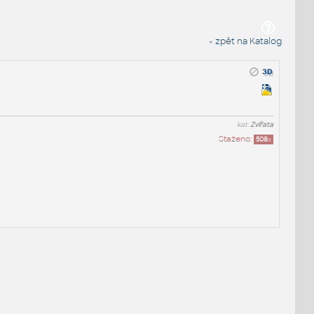
« zpět na Katalog
kat:
Zvířata
Staženo:
508
x