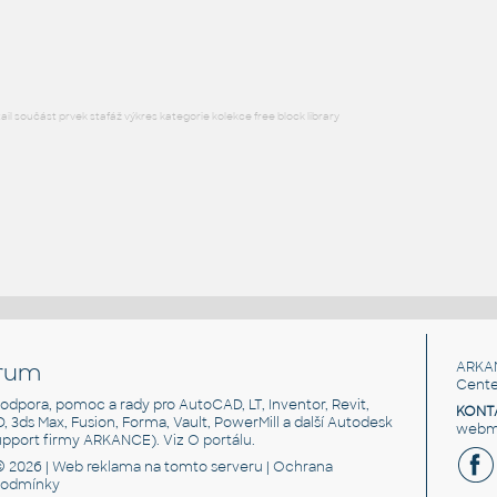
DWG
Zvířata
l součást prvek stafáž výkres kategorie kolekce free block library
rum
ARKA
Cente
, podpora, pomoc a rady pro AutoCAD, LT, Inventor, Revit,
KONT
3D, 3ds Max, Fusion, Forma, Vault, PowerMill a další Autodesk
webma
support firmy ARKANCE). Viz
O portálu
.
© 2026 |
Web reklama
na tomto serveru |
Ochrana
podmínky