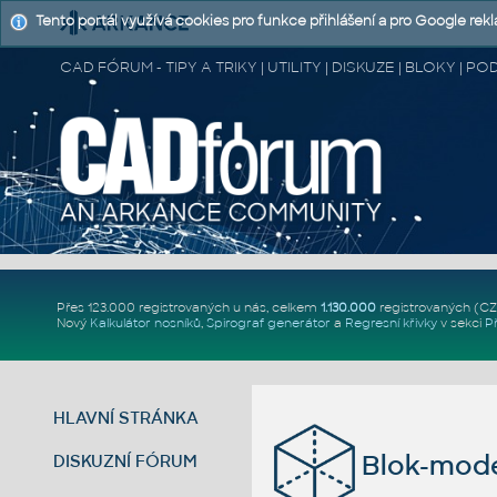
Tento portál využívá cookies pro funkce přihlášení a pro Google rek
CAD FÓRUM - TIPY A TRIKY | UTILITY | DISKUZE | BLOKY |
Přes 123.000 registrovaných u nás, celkem
1.130.000
registrovaných (C
Nový
Kalkulátor nosníků
,
Spirograf generátor
a
Regresní křivky
v sekci
P
HLAVNÍ STRÁNKA
Blok-mod
DISKUZNÍ FÓRUM