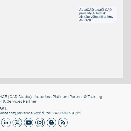
DWG
Zvířata
AutoCAD
a další CAD
produkty Autodesk
získáte výhodně u firmy
ARKANCE
NCE
(CAD Studio) - Autodesk Platinum Partner & Training
r & Services Partner
AKT:
ster.cz@arkance.world | tel. +420 910 970 111