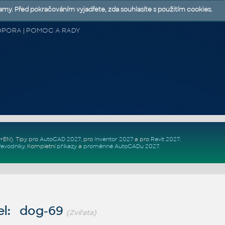
lamy. Před pokračováním vyjadřete, zda souhlasíte s použitím cookies.
 PODPORA | POMOC A RADY
Z+EN)
. Tipy pro
AutoCAD 2027
, pro
Inventor 2027
a pro
Revit 2027
.
řevodníky
.
Kompletní
příkazy
a
proměnné AutoCADu 2027
.
el: dog-69
(Zvířata)