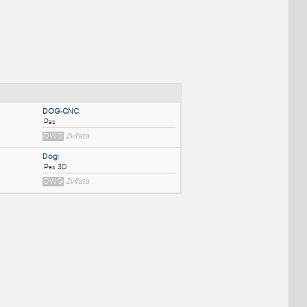
NÉ BLOKY
:
DOG-CNC
:
Pes
DWG
Zvířata
Dog
:
Pes 3D