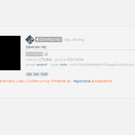
◄ DOWNLOAD
dog_34.dwg
Obarvený pes
DWG2013
Velikost
275,3kB
• ze dne
17.07.2014
Umístil:
dodo-tt^
• Autor:
dodo
•
md5: 5581d2694b85dff70aaee23cd16930da
dog
pes
hund
rované členy webu CADforum.cz. Přihlaste se -
registrace
je bezplatná.