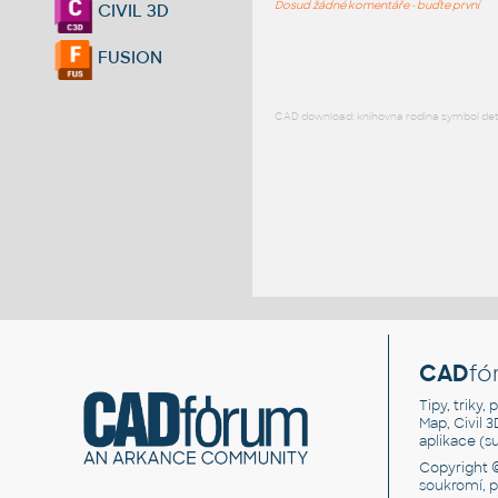
Dosud žádné komentáře - buďte první
CIVIL 3D
FUSION
CAD download: knihovna rodina symbol detai
CAD
fó
Tipy, triky
Map, Civil 
aplikace (
Copyright 
soukromí, 