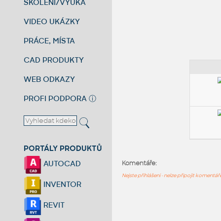
ŠKOLENÍ/VÝUKA
VIDEO UKÁZKY
PRÁCE, MÍSTA
CAD PRODUKTY
WEB ODKAZY
PROFI PODPORA
ⓘ
PORTÁLY PRODUKTŮ
AUTOCAD
Komentáře:
Nejste přihlášeni - nelze připojit komentá
INVENTOR
REVIT