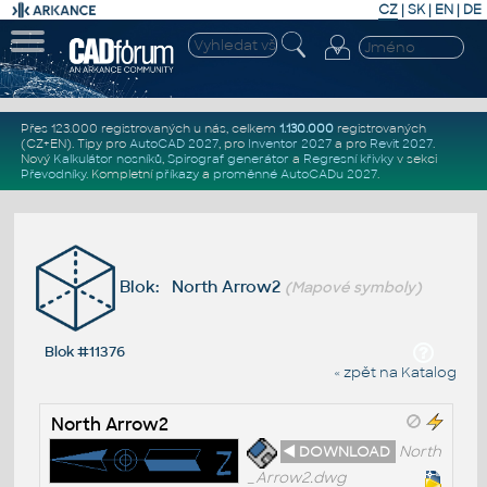
CZ
|
SK
|
EN
|
DE
Přes 123.000 registrovaných u nás, celkem
1.130.000
registrovaných
(CZ+EN)
. Tipy pro
AutoCAD 2027
, pro
Inventor 2027
a pro
Revit 2027
.
Nový
Kalkulátor nosníků
,
Spirograf generátor
a
Regresní křivky
v sekci
Převodníky
.
Kompletní
příkazy
a
proměnné AutoCADu 2027
.
Blok: North Arrow2
(Mapové symboly)
Blok #11376
« zpět na Katalog
North Arrow2
◄ DOWNLOAD
North
_Arrow2.dwg