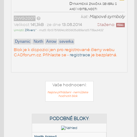
Dynamická značka severu s
akcí viditelnosti
kat:
Mapové symboly
DWG2007
Velikost
141,3kB
• ze dne
13.08.2014
Staženo:
694
x
Umístil:
ZRivers^
•
md5: fb1375f894c955605d89a1d5778ad402
Dynamic
North
Arrow
severka
Blok je k dispozici jen pro registrované členy webu
CADforum.cz. Přihlaste se -
registrace
je bezplatná.
Vaše hodnocení:
Nejste přihlášeni - nemůžete
hodnotit blok