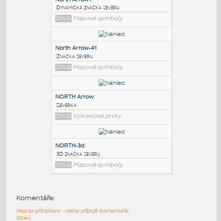
PODOBNÉ BLOKY
:
North Arrow1
:
Dynamická značka severu
DWG
Mapové symboly
North Arrow-41
:
Značka severu
DWG
Mapové symboly
NORTH Arrow
:
Komentáře:
Severka
Nejste přihlášeni - nelze připojit komentáře
DWG
Výkresové prvky
bloků