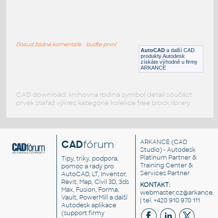
NORTH-3d
:
3D značka severu
Dosud žádné komentáře - buďte první
DWG
Mapové symboly
AutoCAD
a další CAD
produkty Autodesk
získáte výhodně u firmy
ARKANCE
CAD download: knihovna rodina symbol detail součást
prvek stafáž výkres kategorie kolekce free block library
CAD
fórum
ARKANCE
(CAD
Studio) - Autodesk
Platinum Partner &
Tipy, triky, podpora,
Training Center &
pomoc a rady pro
Services Partner
AutoCAD, LT, Inventor,
Revit, Map, Civil 3D, 3ds
KONTAKT:
Max, Fusion, Forma,
webmaster.cz@arkance.w
Vault, PowerMill a další
| tel. +420 910 970 111
Autodesk aplikace
(support firmy