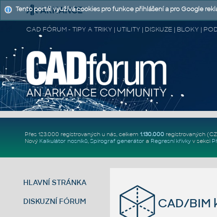
Tento portál využívá cookies pro funkce přihlášení a pro Google rek
CAD FÓRUM - TIPY A TRIKY | UTILITY | DISKUZE | BLOKY |
Přes 123.000 registrovaných u nás, celkem
1.130.000
registrovaných (C
Nový
Kalkulátor nosníků
,
Spirograf generátor
a
Regresní křivky
v sekci
P
HLAVNÍ STRÁNKA
CAD/BIM k
DISKUZNÍ FÓRUM