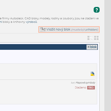
?
e firmy Autodesk. CAD bloky, modely, rodiny a soubory jsou ke stažení ve
ní
bloky a knihovny
výrobců
.
Vložit nový blok
(musíte být
přihlášeni
)
blok
kat:
Mapové symboly
Staženo:
1582
x