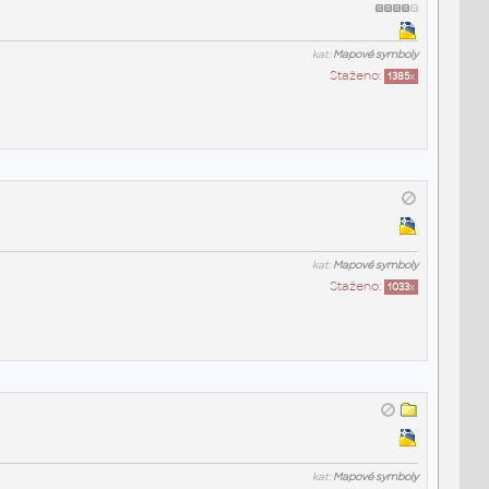
kat:
Mapové symboly
Staženo:
1385
x
kat:
Mapové symboly
Staženo:
1033
x
kat:
Mapové symboly