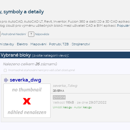
, symboly a detaily
ů
pro AutoCAD, AutoCAD LT, Revit, Inventor, Fusion 360 a další 2D a 3D CAD aplikac
alog slouží pro výměnu užitečných bloků mezi uživateli CAD a BIM aplikací.
Populár
Podrobné hledání
Nápověda
í stavby
•
Elektro
•
Mapování
•
Potrubí, TZB
•
Strojírenství
Vybrané bloky
:
(zvolte kategorii vlevo)
Nalezeno celkem
26
záznamů
hromadné stahování není pro váš účet dostupné
severka_dwg
severka_7.dwg
severka
DWG14
Velikost
116kB
• ze dne
29.07.2022
Umístil:
kas.gu
• Autor:
kas.gu