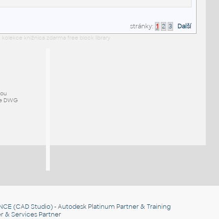
stránky:
1
2
3
Další
 kolekce knižnica zdarma free block library
mou
ze DWG
NCE
(CAD Studio) - Autodesk Platinum Partner & Training
r & Services Partner