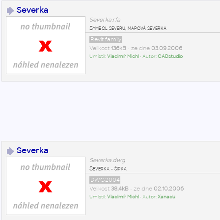
Severka
Severka.rfa
Symbol severu, mapová severka
Revit family
Velikost
136kB
• ze dne
03.09.2006
Umístil:
Vladimír Michl
• Autor:
CADstudio
Severka
Severka.dwg
Severka - šipka
DWG2004
Velikost
38,4kB
• ze dne
02.10.2006
Umístil:
Vladimír Michl
• Autor:
Xanadu