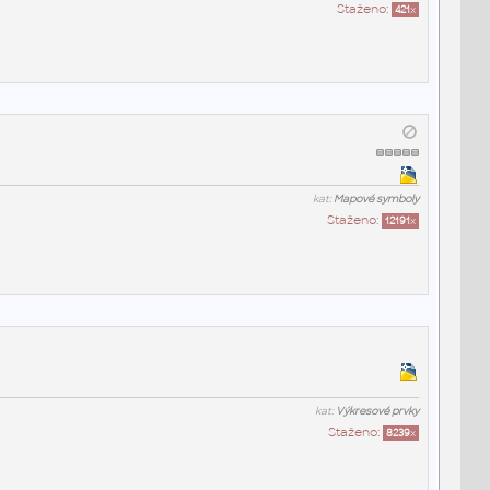
Staženo:
421
x
kat:
Mapové symboly
Staženo:
12191
x
kat:
Výkresové prvky
Staženo:
8239
x