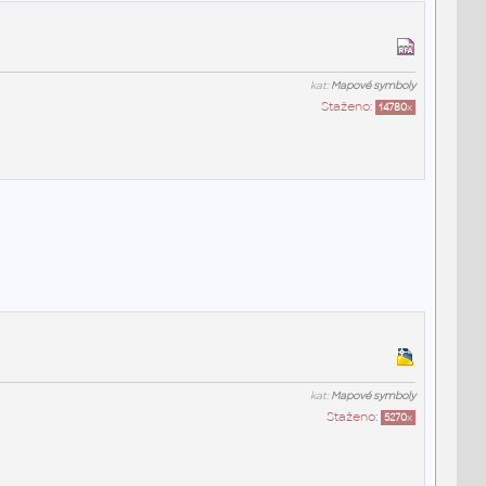
kat:
Mapové symboly
Staženo:
14780
x
kat:
Mapové symboly
Staženo:
5270
x