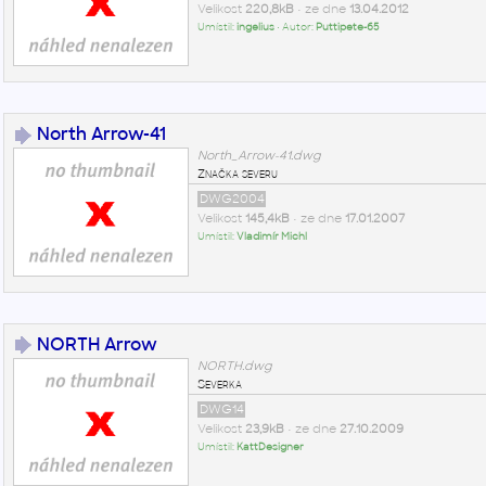
Velikost
220,8kB
• ze dne
13.04.2012
Umístil:
ingelius
• Autor:
Puttipete-65
North Arrow-41
North_Arrow-41.dwg
Značka severu
DWG2004
Velikost
145,4kB
• ze dne
17.01.2007
Umístil:
Vladimír Michl
NORTH Arrow
NORTH.dwg
Severka
DWG14
Velikost
23,9kB
• ze dne
27.10.2009
Umístil:
KattDesigner