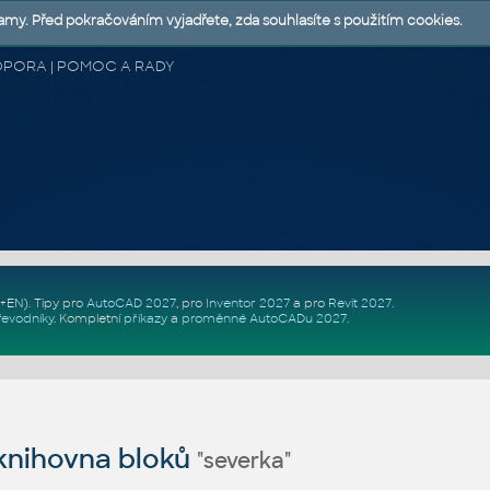
lamy. Před pokračováním vyjadřete, zda souhlasíte s použitím cookies.
 PODPORA | POMOC A RADY
Z+EN)
. Tipy pro
AutoCAD 2027
, pro
Inventor 2027
a pro
Revit 2027
.
řevodníky
.
Kompletní
příkazy
a
proměnné AutoCADu 2027
.
nihovna bloků
"severka"