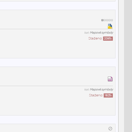
kat:
Mapové symboly
Staženo:
2095
x
kat:
Mapové symboly
Staženo:
1825
x