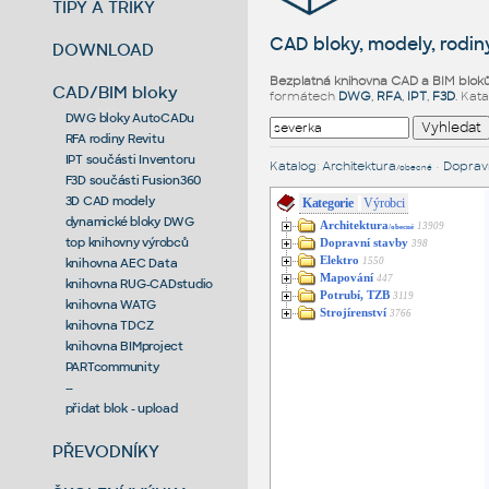
TIPY A TRIKY
CAD bloky, modely, rodiny
DOWNLOAD
Bezplatná knihovna CAD a BIM blok
CAD/BIM bloky
formátech
DWG
,
RFA
,
IPT
,
F3D
. Kat
DWG bloky AutoCADu
RFA rodiny Revitu
IPT součásti Inventoru
Katalog
:
Architektura
•
Dopravn
/obecné
F3D součásti Fusion360
3D CAD modely
Kategorie
Výrobci
dynamické bloky DWG
Architektura
13909
/obecné
top knihovny výrobců
Dopravní stavby
398
Elektro
1550
knihovna AEC Data
Mapování
447
knihovna RUG-CADstudio
Potrubí, TZB
3119
knihovna WATG
Strojírenství
3766
knihovna TDCZ
knihovna BIMproject
PARTcommunity
--
přidat blok - upload
PŘEVODNÍKY