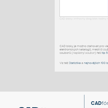
CAD bloky: knihovny dwg blok rodiny r
CAD bloky je možno stahovat pro vlast
elektronických katalogů, médií či slu
souborů (
neplatný soubor
) řeší
tip 
Viz též
Statistika
a
nejnovějších 100 
CAD
fó