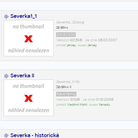
Severka1_1
Severka_33.dwg
severka
DWG2000
Velikost
421,5kB
• ze dne
28.02.2007
Umístil:
jersey
• Autor:
Jersey
Severka II
Severka_II.rfa
Severka II
Revit family
Velikost
120kB
• ze dne
01.10.2006
Umístil:
Vladimír Michl
• Autor:
Xanadu
Severka - historická