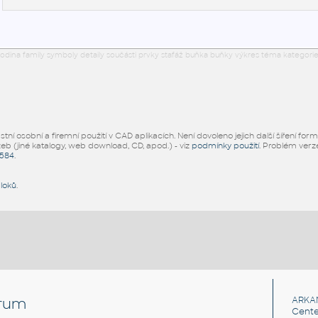
odina family symboly detaily součásti prvky stafáž buňka buňky výkres téma kategorie
ní osobní a firemní použití v CAD aplikacích. Není dovoleno jejich další šíření for
žeb (jiné katalogy, web download, CD, apod.) - viz
podmínky použití
. Problém ver
5584
.
bloků
.
rum
ARKA
Cente