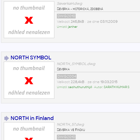
SeverkaH.dwg
Severka - historická, zdobená
DWG2010
Velikost
246,8kB
• ze dne
03.11.2009
Umístil:
janher
NORTH SYMBOL
NORTH_SYMBOL.dwg
Severka
DWG2004
Velikost
228,4kB
• ze dne
19.03.2015
Umístil:
sachuthuruthiyil
• Autor:
SARATH KUMAR S
NORTH in Finland
NORTH_57.dwg
Severka ve Finsku
DWG2010