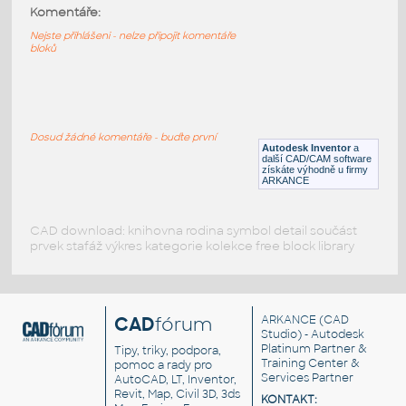
Barrel 200L
:
Komentáře:
Barel 200L - sud
Nejste přihlášeni - nelze připojit komentáře
bloků
DWG
Průmysl
Barrel-55Gallon-3D
:
Barel - 55 galonů
Dosud žádné komentáře - buďte první
Autodesk Inventor
a
DWG
Průmysl
další CAD/CAM software
získáte výhodně u firmy
ARKANCE
CAD download: knihovna rodina symbol detail součást
prvek stafáž výkres kategorie kolekce free block library
CAD
fórum
ARKANCE
(CAD
Studio) - Autodesk
Platinum Partner &
Tipy, triky, podpora,
Training Center &
pomoc a rady pro
Services Partner
AutoCAD, LT, Inventor,
Revit, Map, Civil 3D, 3ds
KONTAKT: