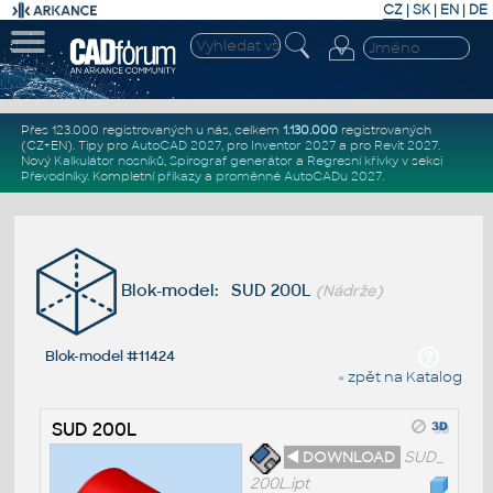
CZ
|
SK
|
EN
|
DE
Přes 123.000 registrovaných u nás, celkem
1.130.000
registrovaných
(CZ+EN)
. Tipy pro
AutoCAD 2027
, pro
Inventor 2027
a pro
Revit 2027
.
Nový
Kalkulátor nosníků
,
Spirograf generátor
a
Regresní křivky
v sekci
Převodníky
.
Kompletní
příkazy
a
proměnné AutoCADu 2027
.
Blok-model: SUD 200L
(Nádrže)
Blok-model #11424
« zpět na Katalog
SUD 200L
◄ DOWNLOAD
SUD_
200L.ipt