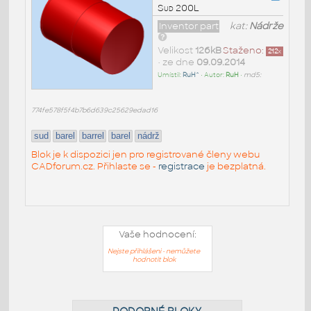
Sud 200L
Inventor part
kat:
Nádrže
Velikost
126kB
Staženo:
212
x
• ze dne
09.09.2014
Umístil:
RuH^
• Autor:
RuH
•
md5:
774fe578f5f4b7b6d639c25629edad16
sud
barel
barrel
barel
nádrž
Blok je k dispozici jen pro registrované členy webu
CADforum.cz. Přihlaste se -
registrace
je bezplatná.
Vaše hodnocení:
Nejste přihlášeni - nemůžete
hodnotit blok