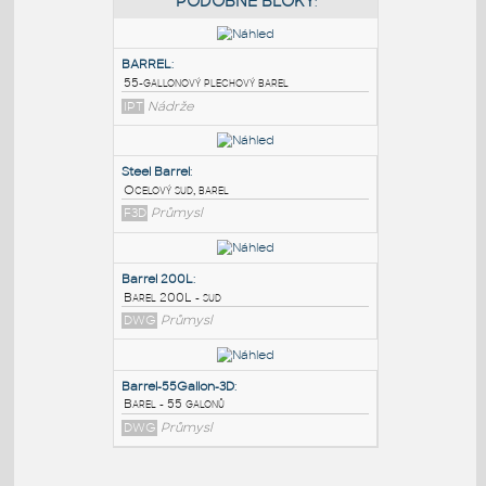
PODOBNÉ BLOKY
:
BARREL
:
55-gallonový plechový barel
IPT
Nádrže
Steel Barrel
:
Ocelový sud, barel
F3D
Průmysl