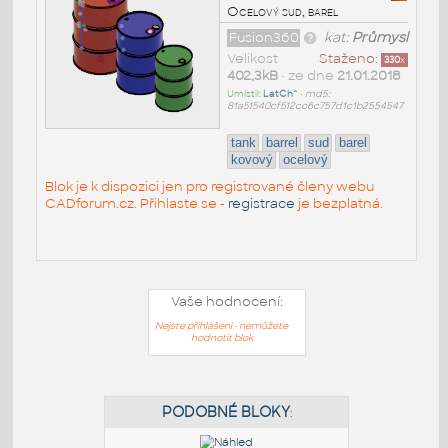
Ocelový sud, barel
Fusion360
kat:
Průmysl
Velikost
Staženo:
330
x
402,3kB
• ze dne
21.01.2018
Umístil:
LatCh^
•
md5:
81a51540cf512cc6c757d1c1b2554547
tank
barrel
sud
barel
kovový
ocelový
Blok je k dispozici jen pro registrované členy webu
CADforum.cz. Přihlaste se -
registrace
je bezplatná.
Vaše hodnocení:
Nejste přihlášeni - nemůžete
hodnotit blok