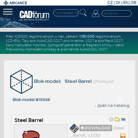
CZ
|
SK
|
EN
|
DE
Přes 123.000 registrovaných u nás, celkem
1.130.000
registrovaných
(CZ+EN)
. Tipy pro
AutoCAD 2027
, pro
Inventor 2027
a pro
Revit 2027
.
Nový
Kalkulátor nosníků
,
Spirograf generátor
a
Regresní křivky
v sekci
Převodníky
.
Kompletní
příkazy
a
proměnné AutoCADu 2027
.
Blok-model: Steel Barrel
(Průmysl)
Blok-model #15566
« zpět na Katalog
Steel Barrel
◄ DOWNLOAD
Steel
_Barrel_v3.f3d