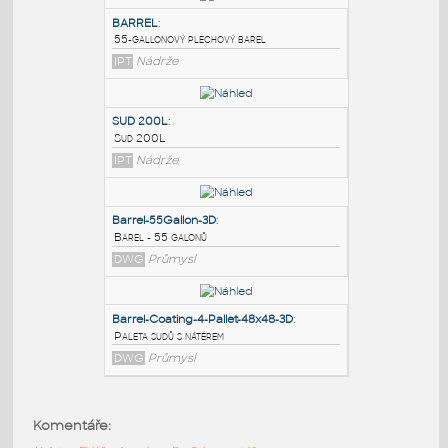
PODOBNÉ BLOKY
:
BARREL
:
55-gallonový plechový barel
IPT
Nádrže
SUD 200L
:
Sud 200L
IPT
Nádrže
Barrel-55Gallon-3D
:
Komentáře:
Barel - 55 galonů