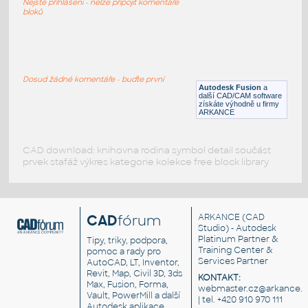
Nejste přihlášeni - nelze připojit komentáře
DWG
Průmysl
bloků
Barrel-Coating-4-Pallet-48x48-3D
:
Paleta sudů s nátěrem
Dosud žádné komentáře - buďte první
Autodesk Fusion
a
DWG
Průmysl
další CAD/CAM software
získáte výhodně u firmy
ARKANCE
CAD download: knihovna rodina symbol detail součást
prvek stafáž výkres kategorie kolekce free block library
CAD
fórum
ARKANCE
(CAD
Studio) - Autodesk
Platinum Partner &
Tipy, triky, podpora,
Training Center &
pomoc a rady pro
Services Partner
AutoCAD, LT, Inventor,
Revit, Map, Civil 3D, 3ds
KONTAKT:
Max, Fusion, Forma,
webmaster.cz@arkance.w
Vault, PowerMill a další
| tel. +420 910 970 111
Autodesk aplikace