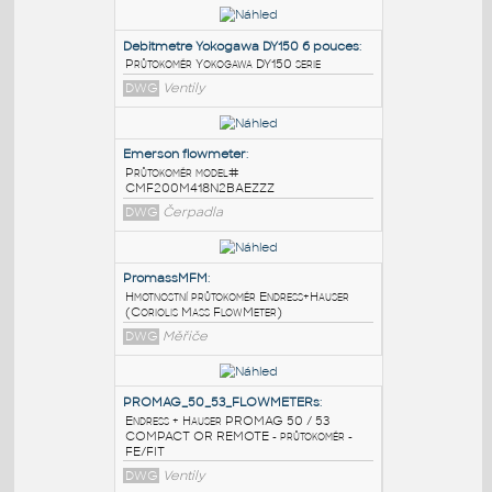
PODOBNÉ BLOKY
:
Debitmetre Yokogawa DY150 6 pouces
:
Průtokoměr Yokogawa DY150 serie
DWG
Ventily
Emerson flowmeter
:
Průtokoměr model#
CMF200M418N2BAEZZZ
DWG
Čerpadla