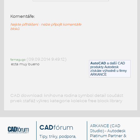
PromassMFM
:
Hmotnostní průtokoměr Endress+Hauser
(Coriolis Mass FlowMeter)
Komentáře:
DWG
Měřiče
Nejste přihlášeni - nelze připojit komentáře
bloků
PROMAG_50_53_FLOWMETERs
:
Endress + Hauser PROMAG 50 / 53
COMPACT OR REMOTE - průtokoměr -
(09.09.2014 9:49:12)
famagugo
FE/FIT
AutoCAD
a další CAD
esta muy bueno
produkty Autodesk
DWG
Ventily
získáte výhodně u firmy
ARKANCE
CAD download: knihovna rodina symbol detail součást
prvek stafáž výkres kategorie kolekce free block library
CAD
fórum
ARKANCE
(CAD
Studio) - Autodesk
Platinum Partner &
Tipy, triky, podpora,