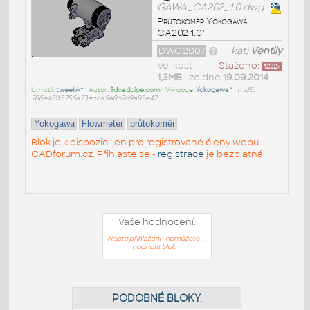
GAWA_CA202_1.0.dwg
Průtokoměr Yokogawa
CA202 1.0"
DWG2007
kat:
Ventily
Velikost
Staženo:
1232
x
1,3MB
• ze dne
19.09.2014
Umístil:
tweebk^
• Autor:
3dcadpipe.com
• Výrobce:
Yokogawa^
•
md5:
786e451f5756a73ecca9a8c7c9a85e47
Yokogawa
Flowmeter
průtokoměr
Blok je k dispozici jen pro registrované členy webu
CADforum.cz. Přihlaste se -
registrace
je bezplatná.
Vaše hodnocení:
Nejste přihlášeni - nemůžete
hodnotit blok