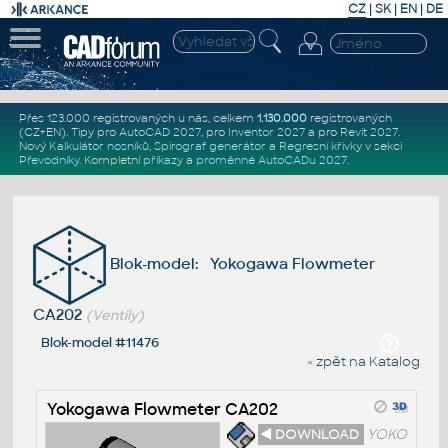
CZ
|
SK
|
EN
|
DE
Přes 123.000 registrovaných u nás, celkem
1.130.000
registrovaných
(CZ+EN)
. Tipy pro
AutoCAD 2027
, pro
Inventor 2027
a pro
Revit 2027
.
Nový
Kalkulátor nosníků
,
Spirograf generátor
a
Regresní křivky
v sekci
Převodníky
.
Kompletní
příkazy
a
proměnné AutoCADu 2027
.
Blok-model: Yokogawa Flowmeter
CA202
(Ventily)
Blok-model #11476
« zpět na Katalog
Yokogawa Flowmeter CA202
◄ DOWNLOAD
YOKO