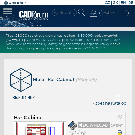
CZ
|
SK
|
EN
|
DE
Přes 123.000 registrovaných u nás, celkem
1.130.000
registrovaných
(CZ+EN)
. Tipy pro
AutoCAD 2027
, pro
Inventor 2027
a pro
Revit 2027
.
Nový
Kalkulátor nosníků
,
Spirograf generátor
a
Regresní křivky
v sekci
Převodníky
.
Kompletní
příkazy
a
proměnné AutoCADu 2027
.
Blok: Bar Cabinet
(Nábytek)
Blok #11482
« zpět na Katalog
Bar Cabinet
◄ DOWNLOAD
Drawi
ng1.dwg