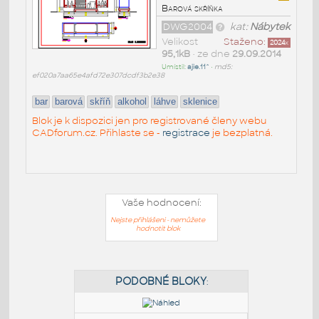
Barová skříňka
DWG2004
kat:
Nábytek
Velikost
Staženo:
2024
x
95,1kB
• ze dne
29.09.2014
Umístil:
ajie.11^
•
md5:
ef020a7aa65e4afd72e307dcdf3b2e38
bar
barová
skříň
alkohol
láhve
sklenice
Blok je k dispozici jen pro registrované členy webu
CADforum.cz. Přihlaste se -
registrace
je bezplatná.
Vaše hodnocení:
Nejste přihlášeni - nemůžete
hodnotit blok