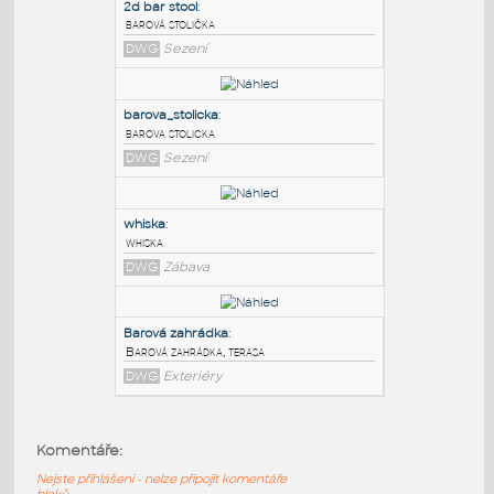
PODOBNÉ BLOKY
:
2d bar stool
:
barová stolička
DWG
Sezení
barova_stolicka
:
barova stolicka
DWG
Sezení
whiska
:
Komentáře:
whiska
Nejste přihlášeni - nelze připojit komentáře
DWG
Zábava
bloků