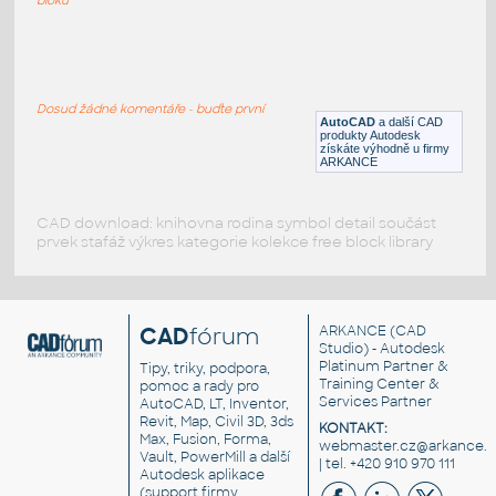
Barová zahrádka
:
Barová zahrádka, terasa
Dosud žádné komentáře - buďte první
DWG
Exteriéry
AutoCAD
a další CAD
produkty Autodesk
získáte výhodně u firmy
ARKANCE
CAD download: knihovna rodina symbol detail součást
prvek stafáž výkres kategorie kolekce free block library
CAD
fórum
ARKANCE
(CAD
Studio) - Autodesk
Platinum Partner &
Tipy, triky, podpora,
Training Center &
pomoc a rady pro
Services Partner
AutoCAD, LT, Inventor,
Revit, Map, Civil 3D, 3ds
KONTAKT:
Max, Fusion, Forma,
webmaster.cz@arkance.w
Vault, PowerMill a další
| tel. +420 910 970 111
Autodesk aplikace
(support firmy