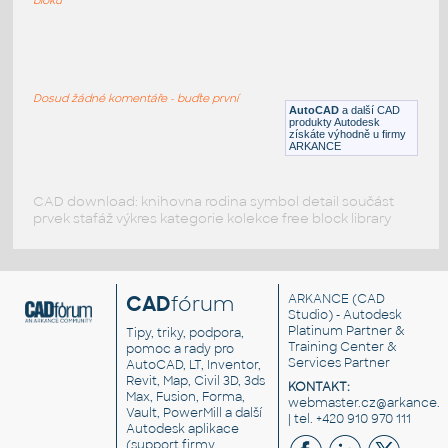
Bo-1
:
láhev
Dosud žádné komentáře - buďte první
DWG
Nádobí
AutoCAD
a další CAD
produkty Autodesk
získáte výhodně u firmy
ARKANCE
CAD download: knihovna rodina symbol detail součást
prvek stafáž výkres kategorie kolekce free block library
CAD
fórum
ARKANCE
(CAD
Studio) - Autodesk
Platinum Partner &
Tipy, triky, podpora,
Training Center &
pomoc a rady pro
Services Partner
AutoCAD, LT, Inventor,
Revit, Map, Civil 3D, 3ds
KONTAKT:
Max, Fusion, Forma,
webmaster.cz@arkance.w
Vault, PowerMill a další
| tel. +420 910 970 111
Autodesk aplikace
(support firmy