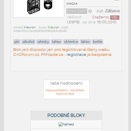
whiska
DWG2007
kat:
Zábava
Velikost
Staženo:
1052
x
1,69MB
• ze dne
18.05.2010
Umístil:
XVavron^
• Autor:
XVavron
•
md5:
936e755ccf3c8518f960082d43c6508f
pití
alkohol
whisky
lahev
sklenice
láhev
bottle
Blok je k dispozici jen pro registrované členy webu
CADforum.cz. Přihlaste se -
registrace
je bezplatná.
Vaše hodnocení:
Nejste přihlášeni - nemůžete
hodnotit blok