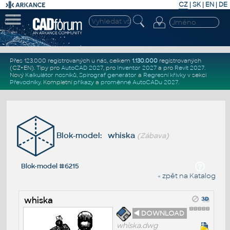
CZ
|
SK
|
EN
|
DE
Přes 123.000 registrovaných u nás, celkem
1.130.000
registrovaných
(CZ+EN)
. Tipy pro
AutoCAD 2027
, pro
Inventor 2027
a pro
Revit 2027
.
Nový
Kalkulátor nosníků
,
Spirograf generátor
a
Regresní křivky
v sekci
Převodníky
.
Kompletní
příkazy
a
proměnné AutoCADu 2027
.
Blok-model: whiska
(Zábava)
Blok-model #6215
« zpět na Katalog
whiska
◄ DOWNLOAD
whiska.dwg