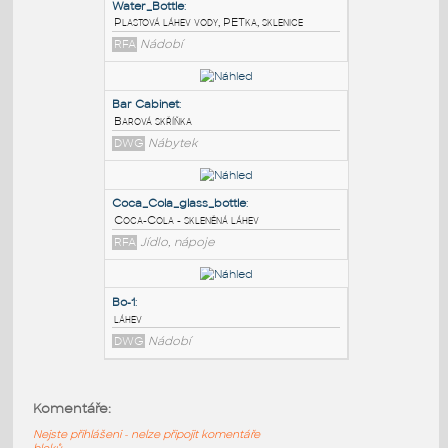
PODOBNÉ BLOKY
:
Water_Bottle
:
Plastová láhev vody, PETka, sklenice
RFA
Nádobí
Bar Cabinet
:
Barová skříňka
DWG
Nábytek
Coca_Cola_glass_bottle
:
Komentáře:
Coca-Cola - skleněná láhev
Nejste přihlášeni - nelze připojit komentáře
RFA
Jídlo, nápoje
bloků