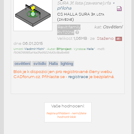
SURA 3f. lista (zavesne).rfa
+
příloha
CS HALLA SURA 3f. lišta
(závěsné)
Revit family
kat:
Osvětlení
RVT2014
Velikost
1,06MB
• ze
Staženo:
46
x
dne
06.01.2015
Umístil:
Vladimír Michl^
• Autor:
BIMproject
• Výrobce:
Halla^
•
md5:
f504018985af4a0fe99224d0c9bdb466
osvětlení
svítidlo
Halla
lighting
Blok je k dispozici jen pro registrované členy webu
CADforum.cz. Přihlaste se -
registrace
je bezplatná.
Vaše hodnocení:
Nejste přihlášeni - nemůžete
hodnotit blok