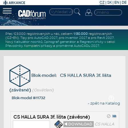
CZ
|
SK
|
EN
|
DE
Přes 123.000 registrovaných u nás, celkem
1.130.000
registrovaných
(CZ+EN)
. Tipy pro
AutoCAD 2027
, pro
Inventor 2027
a pro
Revit 2027
.
Nový
Kalkulátor nosníků
,
Spirograf generátor
a
Regresní křivky
v sekci
Převodníky
.
Kompletní
příkazy
a
proměnné AutoCADu 2027
.
Blok-model: CS HALLA SURA 3f. lišta
(závěsné)
(Osvětlení)
Blok-model #11732
« zpět na Katalog
CS HALLA SURA 3f. lišta (závěsné)
◄ DOWNLOAD
CS HALLA