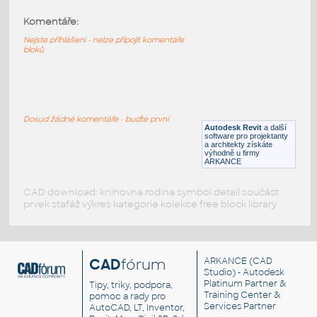
Komentáře:
CS HALLA SURA Opál (nástěnné)
:
CS HALLA SURA Opál (nástěnné)
Nejste přihlášeni - nelze připojit komentáře
bloků
RFA
Osvětlení
CS HALLA SURA Mřížka (nástěnné)
:
CS HALLA SURA Mřížka (nástěnné)
Dosud žádné komentáře - buďte první
Autodesk Revit
a další
RFA
Osvětlení
software pro projektanty
a architekty získáte
výhodně u firmy
ARKANCE
CAD download: knihovna rodina symbol detail součást
prvek stafáž výkres kategorie kolekce free block library
CAD
fórum
ARKANCE
(CAD
Studio) - Autodesk
Platinum Partner &
Tipy, triky, podpora,
Training Center &
pomoc a rady pro
Services Partner
AutoCAD, LT, Inventor,