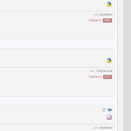
kat:
Osvětlení
Staženo:
1479
x
kat:
_Různé-Jiné
Staženo:
1277
x
kat:
Osvětlení