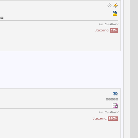
veb
kat:
Osvětlení
Staženo:
235
x
kat:
Osvětlení
Staženo:
3905
x