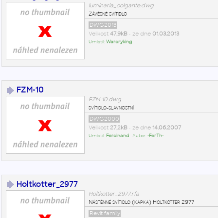
luminaria_colgante.dwg
Závěsné svítidlo
DWG2013
Velikost
47,9kB
• ze dne
01.03.2013
Umístil:
Warcryking
FZM-10
FZM-10.dwg
svítidlo-slavnostní
DWG2000
Velikost
27,2kB
• ze dne
14.06.2007
Umístil:
Ferdinand
• Autor:
-FerTh-
Holtkotter_2977
Holtkotter_2977.rfa
Nástěnné svítidlo (kapka) Holtkötter 2977
Revit family