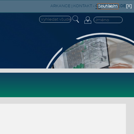
ARKANCE
|
KONTAKT
-
CZ
|
SK
|
EN
|
DE
[X]
Souhlasím