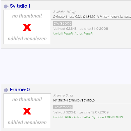
Svitidlo 1
Svitidlo_1.dwg
Svítidlo 1 - dle ČSN 01 3420: Výkresy pozemních sta
DWG2000
Velikost
62,3kB
• ze dne
31.10.2008
Umístil:
PepaR
• Autor:
PepaR
Frame-0
Frame-0.rfa
Nástropní zářivkové svítidlo
Revit family
Velikost
320kB
• ze dne
12.07.2009
Umístil:
Balda
• Autor:
Balda
• Výrobce:
ECO-DESIGN